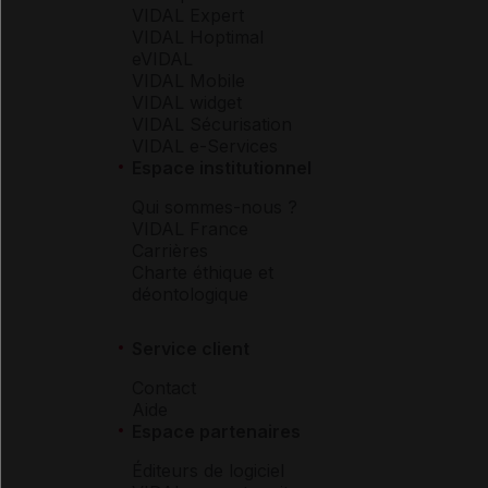
VIDAL Expert
VIDAL Hoptimal
eVIDAL
VIDAL Mobile
VIDAL widget
VIDAL Sécurisation
VIDAL e-Services
Espace institutionnel
Qui sommes-nous ?
VIDAL France
Carrières
Charte éthique et
déontologique
Service client
Contact
Aide
Espace partenaires
Éditeurs de logiciel