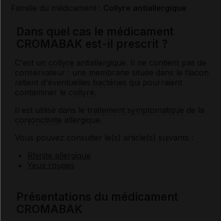
Famille du médicament :
Collyre antiallergique
Dans quel cas le médicament
CROMABAK est-il prescrit ?
C'est un
collyre
antiallergique. Il ne contient pas de
conservateur : une membrane située dans le flacon
retient d'éventuelles
bactéries
qui pourraient
contaminer le
collyre
.
Il est utilisé dans le
traitement symptomatique
de la
conjonctivite
allergique.
Vous pouvez consulter le(s) article(s) suivants :
Rhinite allergique
Yeux rouges
Présentations du médicament
CROMABAK