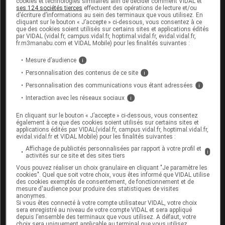
cookies et technologies similaires afin de décider comment VIDAL et
ses 124 sociétés tierces
effectuent des opérations de lecture et/ou
Fertilité, grossesse et allaitement
d’écriture d’informations au sein des terminaux que vous utilisez. En
cliquant sur le bouton « J’accepte » ci-dessous, vous consentez à ce
que des cookies soient utilisés sur certains sites et applications édités
Ce médicament passe très faiblement dans le sang.
par VIDAL (vidal.fr, campus.vidal.fr, hoptimal.vidal.fr, evidal.vidal.fr,
fr.m3manabu.com et VIDAL Mobile) pour les finalités suivantes :
Son utilisation est possible pendant la grossesse ou
l'allaitement après avis médical.
Mesure d’audience
i
Personnalisation des contenus de ce site
i
Mode d'emploi et posologie du
Personnalisation des communications vous étant adressées
i
médicament CROMABAK
Interaction avec les réseaux sociaux
i
En cliquant sur le bouton « J’accepte » ci-dessous, vous consentez
Tirer la paupière inférieure vers le bas tout en
également à ce que des cookies soient utilisés sur certains sites et
regardant vers le haut et déposer une
goutte
de
applications édités par VIDAL(vidal.fr, campus.vidal.fr, hoptimal.vidal.fr,
evidal.vidal.fr et VIDAL Mobile) pour les finalités suivantes :
collyre
entre la paupière et le globe oculaire (
cul-
Affichage de publicités personnalisées par rapport à votre profil et
de-sac conjonctival
).
i
activités sur ce site et des sites tiers
Posologie usuelle :
Vous pouvez réaliser un choix granulaire en cliquant "Je paramètre les
cookies". Quel que soit votre choix, vous êtes informé que VIDAL utilise
des cookies exemptés de consentement, de fonctionnement et de
mesure d'audience pour produire des statistiques de visites
Adulte et enfant
: 1
goutte
, 2 à 6 fois par jour.
anonymes.
Si vous êtes connecté à votre compte utilisateur VIDAL, votre choix
Le traitement doit être maintenu pendant toute la
sera enregistré au niveau de votre compte VIDAL et sera appliqué
depuis l’ensemble des terminaux que vous utilisez. A défaut, votre
durée de l'exposition aux
allergènes
.
choix sera uniquement applicable au terminal que vous utilisez