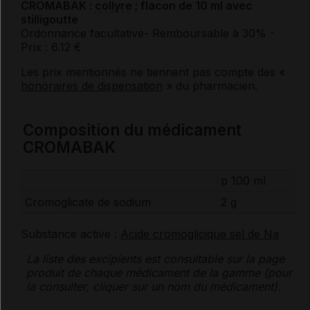
CROMABAK :
collyre
; flacon de 10 ml avec
stilligoutte
Ordonnance facultative
- Remboursable à 30%
-
Prix : 6.12 €
Les prix mentionnés ne tiennent pas compte des «
honoraires de dispensation
» du pharmacien.
Composition du médicament
CROMABAK
p 100 ml
Cromoglicate de
sodium
2 g
Substance active :
Acide cromoglicique sel de Na
La liste des
excipients
est consultable sur la page
produit de chaque médicament de la gamme (pour
la consulter, cliquer sur un nom du médicament).