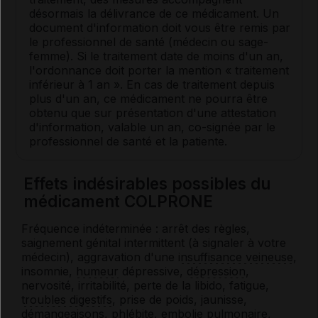
désormais la délivrance de ce médicament. Un
document d'information doit vous être remis par
le professionnel de santé (médecin ou sage-
femme). Si le traitement date de moins d'un an,
l'ordonnance doit porter la mention « traitement
inférieur à 1 an ». En cas de traitement depuis
plus d'un an, ce médicament ne pourra être
obtenu que sur présentation d'une attestation
d'information, valable un an, co-signée par le
professionnel de santé et la patiente.
Effets indésirables possibles du
médicament COLPRONE
Fréquence indéterminée : arrêt des règles,
saignement génital intermittent (à signaler à votre
médecin), aggravation d'une
insuffisance veineuse
,
insomnie,
humeur
dépressive,
dépression
,
nervosité, irritabilité, perte de la libido, fatigue,
troubles digestifs
, prise de poids, jaunisse,
démangeaisons,
phlébite
,
embolie
pulmonaire,