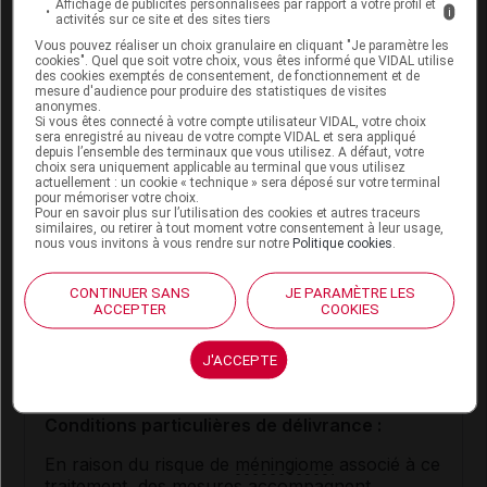
Ce médicament est pris indifféremment au cours ou
Affichage de publicités personnalisées par rapport à votre profil et
i
activités sur ce site et des sites tiers
en dehors des repas.
Vous pouvez réaliser un choix granulaire en cliquant "Je paramètre les
cookies". Quel que soit votre choix, vous êtes informé que VIDAL utilise
Posologie usuelle :
des cookies exemptés de consentement, de fonctionnement et de
mesure d'audience pour produire des statistiques de visites
anonymes.
e
Adulte
: 1 ou 2 comprimés par jour, du 16
au
Si vous êtes connecté à votre compte utilisateur VIDAL, votre choix
sera enregistré au niveau de votre compte VIDAL et sera appliqué
e
25
jour du cycle.
depuis l’ensemble des terminaux que vous utilisez. A défaut, votre
choix sera uniquement applicable au terminal que vous utilisez
En cas d'association avec un
estrogène
: 1 ou 2
actuellement : un cookie « technique » sera déposé sur votre terminal
pour mémoriser votre choix.
comprimés par jour, pendant les 12 à 14
Pour en savoir plus sur l’utilisation des cookies et autres traceurs
derniers jours du cycle.
similaires, ou retirer à tout moment votre consentement à leur usage,
nous vous invitons à vous rendre sur notre
Politique cookies
.
Traitement de l'
endométriose
: 1 à 3 comprimés
e
e
par jour, du 5
au 25
jour du cycle ou en
CONTINUER SANS
JE PARAMÈTRE LES
ACCEPTER
COOKIES
continu.
J'ACCEPTE
Conseils
Conditions particulières de délivrance :
En raison du risque de
méningiome
associé à ce
traitement, des mesures accompagnent