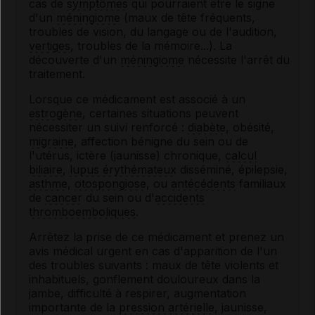
cas de
symptômes
qui pourraient être le signe
d'un
méningiome
(maux de tête fréquents,
troubles de vision, du langage ou de l'audition,
vertiges
, troubles de la mémoire...). La
découverte d'un
méningiome
nécessite l'arrêt du
traitement.
Lorsque ce médicament est associé à un
estrogène
, certaines situations peuvent
nécessiter un suivi renforcé :
diabète
, obésité,
migraine
, affection bénigne du sein ou de
l'utérus, ictère (jaunisse) chronique,
calcul
biliaire
,
lupus érythémateux
disséminé, épilepsie,
asthme
,
otospongiose
, ou
antécédents
familiaux
de
cancer
du sein ou d'
accidents
thromboemboliques
.
Arrêtez la prise de ce médicament et prenez un
avis médical urgent en cas d'apparition de l'un
des troubles suivants : maux de tête violents et
inhabituels, gonflement douloureux dans la
jambe, difficulté à respirer, augmentation
importante de la
pression artérielle
, jaunisse,