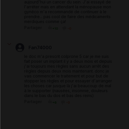
aujourd'hui un cancer du sein. J'ai essayé de
l'arréter mais en attendant la ménopause mon
gynéco m'a recommandé de continuer à le
prendre... pas cool de faire des médicaments
merdiques comme ça!
Partager
+10
-0
Fan74000
le doc m'a prescrit colprone 5 car je me suis
fait poser un implant il y a deux mois et depuis
j'ai toujours mes règles sans aucun arrêt des
règles depuis deux mois maintenant. donc je
vais commencer le traitement et pour but de
stopper les règles et pour essayer d'arranger
les choses car jusque là j'ai beaucoup de mal
à le supporter (nausées, insomnie, douleurs
dans le bas du dos et bas des reins)
Partager
+6
-0