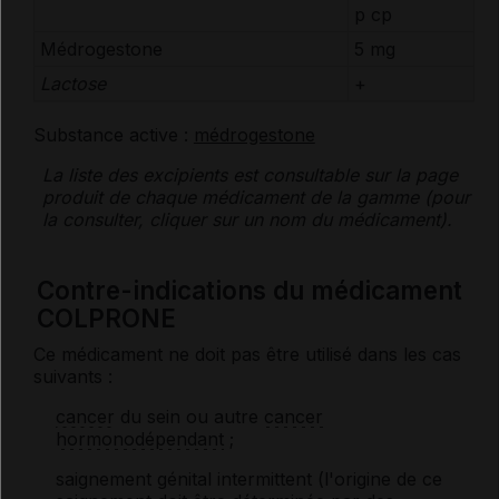
p cp
Médrogestone
5 mg
Lactose
+
Substance active :
médrogestone
La liste des
excipients
est consultable sur la page
produit de chaque médicament de la gamme (pour
la consulter, cliquer sur un nom du médicament).
Contre-indications du médicament
COLPRONE
Ce médicament ne doit pas être utilisé dans les cas
suivants :
cancer
du sein ou autre
cancer
hormonodépendant
;
saignement génital intermittent (l'origine de ce