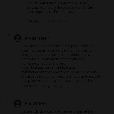
une utilisation non conforme à l'AMM,
surtout pour la contraception du fait des
conséquences d'un échec.
Partager
+0
-0
Modérateur
Bonjour K, Le Colprone n'est pas "connu"
pour favoriser la survenue d'un cancer du
sein, pas plus ou pas moins qu'une autre
hormone ou traitement contenant des
hormones... Et 5 ans, c'est
peu....Malheureusement le hasard, la
malchance interviennent le plus souvent dans
la survenue d'un cancer;.. Bon courage en tout
cas pour vous battre contre cette maladie...
Partager
+0
-0
Fan74000
Je prends du colprone depuis 5 ans et j'ai