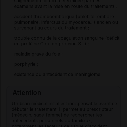
saignement doit être déterminée par des
examens avant la mise en route du traitement) ;
accident thromboembolique
(
phlébite
,
embolie
pulmonaire,
infarctus du myocarde
...) ancien ou
survenant au cours du traitement ;
trouble connu de la coagulation sanguine (déficit
en protéine C ou en protéine S...) ;
maladie grave du foie ;
porphyrie
;
existence ou
antécédent
de
méningiome
.
Attention
Un bilan médical initial est indispensable avant de
débuter le traitement. Il permet au prescripteur
(médecin, sage-femme) de rechercher les
antécédents
personnels ou familiaux,
notamment les facteurs de risque d'
accident