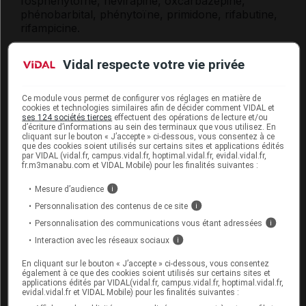
fosphénytoïne, névirapine, oxcarbazépine,
phénobarbital, phénytoïne, primidone, rifabutine,
rifampicine.
Vidal respecte votre vie privée
Fertilité, grossesse et allaitement
Grossesse :
Ce module vous permet de configurer vos réglages en matière de
cookies et technologies similaires afin de décider comment VIDAL et
ses 124 sociétés tierces
effectuent des opérations de lecture et/ou
Ce médicament n'a pas d'indication pendant la
d’écriture d’informations au sein des terminaux que vous utilisez. En
cliquant sur le bouton « J’accepte » ci-dessous, vous consentez à ce
grossesse, mais une prise intempestive ne doit pas
que des cookies soient utilisés sur certains sites et applications édités
susciter d'inquiétude particulière.
par VIDAL (vidal.fr, campus.vidal.fr, hoptimal.vidal.fr, evidal.vidal.fr,
fr.m3manabu.com et VIDAL Mobile) pour les finalités suivantes :
Allaitement :
Mesure d’audience
i
Personnalisation des contenus de ce site
i
Ce médicament passe dans le lait maternel : il est
déconseillé pendant l'allaitement.
Personnalisation des communications vous étant adressées
i
Interaction avec les réseaux sociaux
i
Mode d'emploi et posologie du
En cliquant sur le bouton « J’accepte » ci-dessous, vous consentez
également à ce que des cookies soient utilisés sur certains sites et
médicament COLPRONE
applications édités par VIDAL(vidal.fr, campus.vidal.fr, hoptimal.vidal.fr,
evidal.vidal.fr et VIDAL Mobile) pour les finalités suivantes :