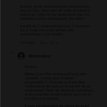
Bonjour, je ne comprends pas pourquoi très
peu de sites, dont celui du Vidal, et même la
notice de Colprone ne mentionnent pas son
utilisation comme contraceptif, une idée ?
A partir de 2 comprimés par jour, 3 semaines
sur 4, Colprone a une activité anti-
gonadotrope, il me semble..
Partager
+0
-0
Modérateur
Bonjour
Même si un effet contraceptif a pu être
constaté, comme pour d'autres
progestatifs, il n'est pas présent dans
l'autorisation de mise sur le marché de ce
médicament, faute de demande spécifique
et documentée du laboratoire qui à mis ce
produit sur le marché.
Il nous est impossible de mettre en avant