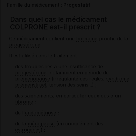
Famille du médicament :
Progestatif
Dans quel cas le médicament
COLPRONE est-il prescrit ?
Ce médicament contient une
hormone
proche de la
progestérone
.
Il est utilisé dans le traitement :
des troubles liés à une insuffisance de
progestérone
, notamment en période de
pré
ménopause
(irrégularité des règles,
syndrome
prémenstruel
, tension des seins...) ;
des saignements, en particulier ceux dus à un
fibrome
;
de l'
endométriose
;
de la
ménopause
(en complément des
estrogènes
) ;