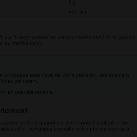
2 g
450 mg
le sur la page produit de chaque médicament de la gamme
nom du médicament).
n prolongée sans l'avis de votre médecin : des examens
tômes
persistent.
um
) en quantité notable.
laitement
ossesse ou l'allaitement est mal connu. L'évaluation du
st individuelle : demandez conseil à votre pharmacien ou à