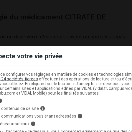
ogie du médicament CITRATE DE
ns un demi-verre d'eau et pris avant ou après les repas.
pecte votre vie privée
s
: 1 à 3 comprimés par jour.
épasser 7 jours sans avis médical.
e configurer vos réglages en matière de cookies et technologies simil
124 sociétés tierces
effectuent des opérations de lecture et/ou d’écr
ous utilisez. En cliquant sur le bouton « J’accepte » ci-dessous, vou
ur certains sites et applications édités par VIDAL (vidal.fr, campus.vidal.
abu.com et VIDAL Mobile) pour les finalités suivantes :
i
cation lente, la suppression des aliments difficiles à digére
t souvent d'atténuer les troubles de la digestion.
 contenus de ce site
i
s communications vous étant adressées
i
re (ou accès direct) dans certaines pharmacies ; dans ce
 réseaux sociaux
i
otre pharmacien.
on « J’accepte » ci-dessous, vous consentez également à ce que des co