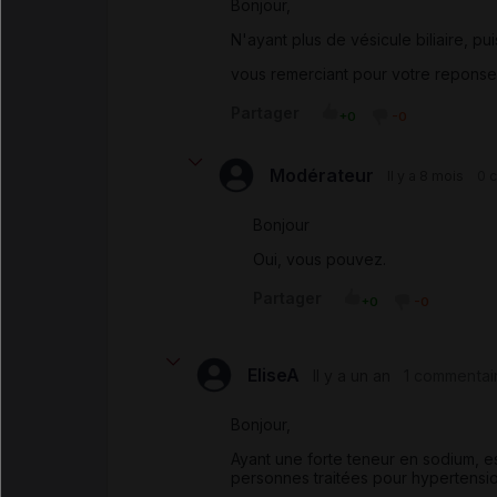
Bonjour,
N'ayant plus de vésicule biliaire, p
vous remerciant pour votre reponse
Partager
+0
-0
Modérateur
Il y a 8 mois
0 
Bonjour
Oui, vous pouvez.
Partager
+0
-0
EliseA
Il y a un an
1 commentai
Bonjour,
Ayant une forte teneur en sodium, es
personnes traitées pour hypertension 