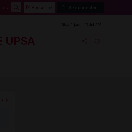
ités
S'inscrire
Se connecter
Rechercher
Mise à jour : 15 Jui 2014
E UPSA
Copier l'url
Email
me