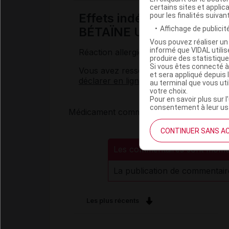
certains sites et applica
Effets indésirables pos
pour les finalités suivan
Affichage de publicité
BÉTAÏNE UPSA
Vous pouvez réaliser un 
informé que VIDAL util
Réaction allergique (
urticaire
, œdème)
produire des statistiqu
Si vous êtes connecté à
Vous avez ressenti un
effet indésirable
et sera appliqué depuis 
déclarer en ligne.
au terminal que vous ut
votre choix.
Pour en savoir plus sur l
consentement à leur usa
Médicament commercialisé par le
labora
CONTINUER SANS A
Les commentaires sont mome
La publication de commentair
Les plus récents