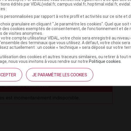
tions édités par VIDAL(vidal.fr, campus.vidal.fr, hoptimal.vidal.fr, evidal.
sibles du médicament CITRATE DE
tes :
s personnalisées par rapport à votre profil et activités sur ce site et d
choix granulaire en cliquant "Je paramètre les cookies". Quel que soit 
ise des cookies exemptés de consentement, de fonctionnement et de 
.
es de visites anonymes.
 votre compte utilisateur VIDAL, votre choix sera enregistré au nivea
susceptible d’être dû à ce médicament, vous pouvez le
l’ensemble des terminaux que vous utilisez. A défaut, votre choix ser
ilisez actuellement : un cookie « technique » sera déposé sur votre te
’utilisation des cookies et autres traceurs similaires, ou retirer à tou
ge, nous vous invitons à vous rendre sur notre
Politique cookies
.
toire UPSA
CCEPTER
JE PARAMÈTRE LES COOKIES
ntanément désactivés
es est momentanément indisponible.