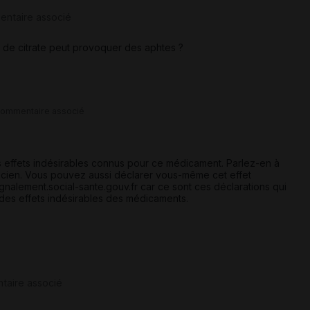
entaire associé
 de citrate peut provoquer des aphtes ?
commentaire associé
s effets indésirables connus pour ce médicament. Parlez-en à
cien. Vous pouvez aussi déclarer vous-même cet effet
ignalement.social-sante.gouv.fr
car ce sont ces déclarations qui
des effets indésirables des médicaments.
taire associé