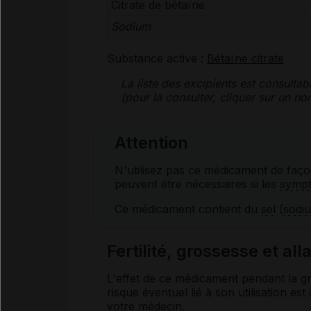
Citrate de bétaïne
Sodium
Substance active :
Bétaïne citrate
La liste des
excipients
est consultab
(pour la consulter, cliquer sur un 
Attention
N'utilisez pas ce médicament de faço
peuvent être nécessaires si les
symp
Ce médicament contient du
sel
(
sodi
Fertilité, grossesse et al
L'effet de ce médicament pendant la gr
risque éventuel lié à son utilisation e
votre médecin.