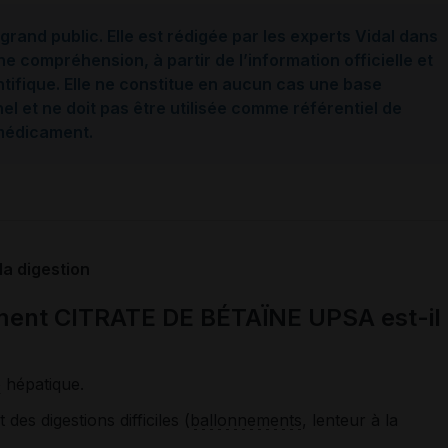
grand public. Elle est rédigée par les experts Vidal dans
ne compréhension, à partir de l’information officielle et
ntifique. Elle ne constitue en aucun cas une base
l et ne doit pas être utilisée comme référentiel de
 médicament.
a digestion
ment CITRATE DE BÉTAÏNE UPSA est-il
e
hépatique.
 des digestions difficiles (
ballonnements
, lenteur à la