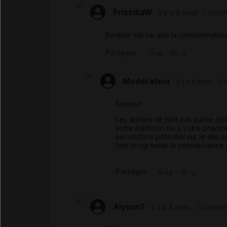
PriscillaW
Il y a 4 mois
1 comm
Bonjour est ce que la consommation
Partager
+0
-0
Modérateur
Il y a 4 mois
0 
Bonjour
Les aphtes ne font pas partie de
votre médecin ou à votre pharma
secondaire potentiel sur le site
s
font progresser la connaissance 
Partager
+0
-0
AlysonT
Il y a 8 mois
1 commen