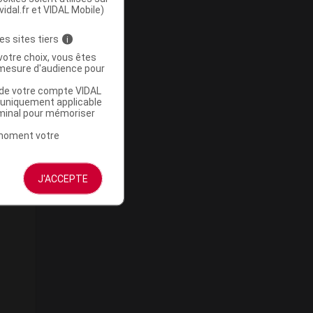
vidal.fr et VIDAL Mobile)
es sites tiers
i
votre choix, vous êtes
mesure d'audience pour
u de votre compte VIDAL
a uniquement applicable
rminal pour mémoriser
t moment votre
J'ACCEPTE