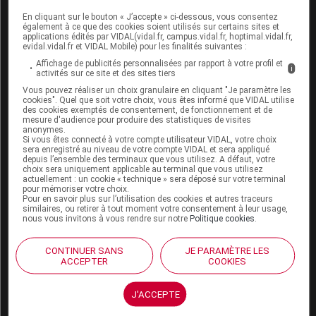
En cliquant sur le bouton « J’accepte » ci-dessous, vous consentez
Boutique
également à ce que des cookies soient utilisés sur certains sites et
VIDAL Expert
applications édités par VIDAL(vidal.fr, campus.vidal.fr, hoptimal.vidal.fr,
evidal.vidal.fr et VIDAL Mobile) pour les finalités suivantes :
VIDAL Hoptimal
eVIDAL
Affichage de publicités personnalisées par rapport à votre profil et
i
activités sur ce site et des sites tiers
VIDAL Mobile
Vous pouvez réaliser un choix granulaire en cliquant "Je paramètre les
VIDAL widget
cookies". Quel que soit votre choix, vous êtes informé que VIDAL utilise
VIDAL Sécurisation
des cookies exemptés de consentement, de fonctionnement et de
VIDAL e-Services
mesure d'audience pour produire des statistiques de visites
anonymes.
Espace institutionnel
Si vous êtes connecté à votre compte utilisateur VIDAL, votre choix
sera enregistré au niveau de votre compte VIDAL et sera appliqué
Qui sommes-nous ?
depuis l’ensemble des terminaux que vous utilisez. A défaut, votre
choix sera uniquement applicable au terminal que vous utilisez
VIDAL France
actuellement : un cookie « technique » sera déposé sur votre terminal
Carrières
pour mémoriser votre choix.
Pour en savoir plus sur l’utilisation des cookies et autres traceurs
Charte éthique et
similaires, ou retirer à tout moment votre consentement à leur usage,
déontologique
nous vous invitons à vous rendre sur notre
Politique cookies
.
Service client
CONTINUER SANS
JE PARAMÈTRE LES
ACCEPTER
COOKIES
Contact
Aide
J'ACCEPTE
Espace partenaires