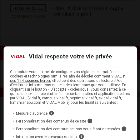
FICHE ABRÉGÉE
CISPLATINE ACCORD 1 mg/ml
sol diluer p perf
COMMERCIALISÉ
Voir les actualités liées
Vidal respecte votre vie privée
Ce module vous permet de configurer vos réglages en matière de
cookies et technologies similaires afin de décider comment VIDAL et
ses 124 sociétés tierces
effectuent des opérations de lecture et/ou
d’écriture d’informations au sein des terminaux que vous utilisez. En
cliquant sur le bouton « J’accepte » ci-dessous, vous consentez à ce
que des cookies soient utilisés sur certains sites et applications édités
par VIDAL (vidal.fr, campus.vidal.fr, hoptimal.vidal.fr, evidal.vidal.fr,
fr.m3manabu.com et VIDAL Mobile) pour les finalités suivantes :
Mesure d’audience
i
Personnalisation des contenus de ce site
i
Personnalisation des communications vous étant adressées
i
Interaction avec les réseaux sociaux
i
Espace produit