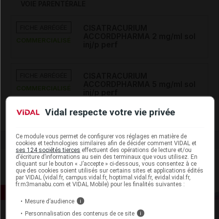
VOIE PARENTÉRALE
FICHE ABRÉGÉE
CISATRACURIUM
ACCORDPHARMA 2 mg/ml sol
COMMERCIALISÉ
inj/p perf
FICHE ABRÉGÉE
CISATRACURIUM
ACCORDPHARMA 5 mg/ml sol
COMMERCIALISÉ
inj/p perf
Vidal respecte votre vie privée
Ce module vous permet de configurer vos réglages en matière de
cookies et technologies similaires afin de décider comment VIDAL et
ses 124 sociétés tierces
effectuent des opérations de lecture et/ou
d’écriture d’informations au sein des terminaux que vous utilisez. En
cliquant sur le bouton « J’accepte » ci-dessous, vous consentez à ce
que des cookies soient utilisés sur certains sites et applications édités
par VIDAL (vidal.fr, campus.vidal.fr, hoptimal.vidal.fr, evidal.vidal.fr,
fr.m3manabu.com et VIDAL Mobile) pour les finalités suivantes :
Mesure d’audience
i
Personnalisation des contenus de ce site
i