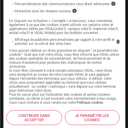
Personnalisation des communications vous étant adressées
i
Interaction avec les réseaux sociaux
i
En cliquant sur le bouton « J’accepte » ci-dessous, vous consentez
également à ce que des cookies soient utilisés sur certains sites et
Espace produit
applications édités par VIDAL(vidal.fr, campus.vidal.fr, hoptimal.vidal.fr,
evidal.vidal.fr et VIDAL Mobile) pour les finalités suivantes :
Boutique
Affichage de publicités personnalisées par rapport à votre profil et
VIDAL Expert
i
activités sur ce site et des sites tiers
VIDAL Hoptimal
Vous pouvez réaliser un choix granulaire en cliquant "Je paramètre les
eVIDAL
cookies". Quel que soit votre choix, vous êtes informé que VIDAL utilise
des cookies exemptés de consentement, de fonctionnement et de
VIDAL Mobile
mesure d'audience pour produire des statistiques de visites
VIDAL widget
anonymes.
VIDAL Sécurisation
Si vous êtes connecté à votre compte utilisateur VIDAL, votre choix
sera enregistré au niveau de votre compte VIDAL et sera appliqué
VIDAL e-Services
depuis l’ensemble des terminaux que vous utilisez. A défaut, votre
Espace institutionnel
choix sera uniquement applicable au terminal que vous utilisez
actuellement : un cookie « technique » sera déposé sur votre terminal
pour mémoriser votre choix.
Qui sommes-nous ?
Pour en savoir plus sur l’utilisation des cookies et autres traceurs
VIDAL France
similaires, ou retirer à tout moment votre consentement à leur usage,
nous vous invitons à vous rendre sur notre
Politique cookies
.
Carrières
Charte éthique et
déontologique
CONTINUER SANS
JE PARAMÈTRE LES
ACCEPTER
COOKIES