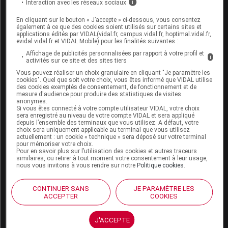
Interaction avec les réseaux sociaux
i
Espace produit
En cliquant sur le bouton « J’accepte » ci-dessous, vous consentez
également à ce que des cookies soient utilisés sur certains sites et
Boutique
applications édités par VIDAL(vidal.fr, campus.vidal.fr, hoptimal.vidal.fr,
VIDAL Expert
evidal.vidal.fr et VIDAL Mobile) pour les finalités suivantes :
VIDAL Hoptimal
Affichage de publicités personnalisées par rapport à votre profil et
i
eVIDAL
activités sur ce site et des sites tiers
VIDAL Mobile
Vous pouvez réaliser un choix granulaire en cliquant "Je paramètre les
cookies". Quel que soit votre choix, vous êtes informé que VIDAL utilise
VIDAL widget
des cookies exemptés de consentement, de fonctionnement et de
VIDAL Sécurisation
mesure d'audience pour produire des statistiques de visites
VIDAL e-Services
anonymes.
Si vous êtes connecté à votre compte utilisateur VIDAL, votre choix
Espace institutionnel
sera enregistré au niveau de votre compte VIDAL et sera appliqué
depuis l’ensemble des terminaux que vous utilisez. A défaut, votre
Qui sommes-nous ?
choix sera uniquement applicable au terminal que vous utilisez
actuellement : un cookie « technique » sera déposé sur votre terminal
VIDAL France
pour mémoriser votre choix.
Carrières
Pour en savoir plus sur l’utilisation des cookies et autres traceurs
similaires, ou retirer à tout moment votre consentement à leur usage,
Charte éthique et
nous vous invitons à vous rendre sur notre
Politique cookies
.
déontologique
CONTINUER SANS
JE PARAMÈTRE LES
Service client
ACCEPTER
COOKIES
Contact
J'ACCEPTE
Aide