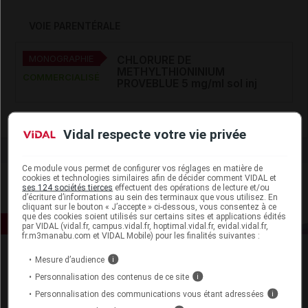
VOIE PARENTÉRALE
MONOGRAPHIE
CHLORURE DE
METHYLTHIONINIUM
COMMERCIALISÉ
PROVEBLUE 5 mg/ml sol inj
Vidal respecte votre vie privée
Ce module vous permet de configurer vos réglages en matière de
cookies et technologies similaires afin de décider comment VIDAL et
ses 124 sociétés tierces
effectuent des opérations de lecture et/ou
d’écriture d’informations au sein des terminaux que vous utilisez. En
cliquant sur le bouton « J’accepte » ci-dessous, vous consentez à ce
que des cookies soient utilisés sur certains sites et applications édités
par VIDAL (vidal.fr, campus.vidal.fr, hoptimal.vidal.fr, evidal.vidal.fr,
fr.m3manabu.com et VIDAL Mobile) pour les finalités suivantes :
Mesure d’audience
i
Personnalisation des contenus de ce site
i
Personnalisation des communications vous étant adressées
i