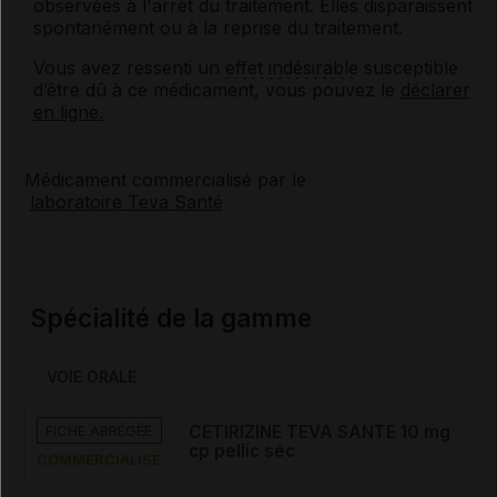
observées à l'arrêt du traitement. Elles disparaissent
spontanément ou à la reprise du traitement.
Vous avez ressenti un
effet indésirable
susceptible
d’être dû à ce médicament, vous pouvez le
déclarer
en ligne.
Médicament commercialisé par le
laboratoire Teva Santé
Spécialité de la gamme
VOIE ORALE
FICHE ABRÉGÉE
CETIRIZINE TEVA SANTE 10 mg
cp pellic séc
COMMERCIALISÉ