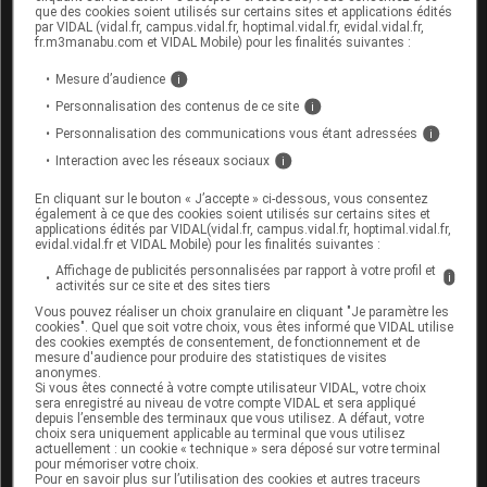
que des cookies soient utilisés sur certains sites et applications édités
mal connu : seul votre médecin peut évaluer le
par VIDAL (vidal.fr, campus.vidal.fr, hoptimal.vidal.fr, evidal.vidal.fr,
risque éventuel de son utilisation dans votre cas.
fr.m3manabu.com et VIDAL Mobile) pour les finalités suivantes :
Allaitement :
Mesure d’audience
i
Personnalisation des contenus de ce site
i
Ce médicament passe dans le lait maternel : ne
Personnalisation des communications vous étant adressées
i
l'utilisez pas pendant l'allaitement sans avis
Interaction avec les réseaux sociaux
i
médical.
En cliquant sur le bouton « J’accepte » ci-dessous, vous consentez
également à ce que des cookies soient utilisés sur certains sites et
applications édités par VIDAL(vidal.fr, campus.vidal.fr, hoptimal.vidal.fr,
Mode d'emploi et posologie du
evidal.vidal.fr et VIDAL Mobile) pour les finalités suivantes :
médicament CÉTIRIZINE TEVA
Affichage de publicités personnalisées par rapport à votre profil et
i
activités sur ce site et des sites tiers
SANTÉ
Vous pouvez réaliser un choix granulaire en cliquant "Je paramètre les
cookies". Quel que soit votre choix, vous êtes informé que VIDAL utilise
Les comprimés ne sont pas adaptés à l'enfant de
des cookies exemptés de consentement, de fonctionnement et de
moins de 6 ans. En effet, ils risquent d'obstruer les
mesure d'audience pour produire des statistiques de visites
anonymes.
voies
respiratoires si l'enfant déglutit mal et que le
Si vous êtes connecté à votre compte utilisateur VIDAL, votre choix
comprimé passe dans la trachée (fausse route).
sera enregistré au niveau de votre compte VIDAL et sera appliqué
depuis l’ensemble des terminaux que vous utilisez. A défaut, votre
choix sera uniquement applicable au terminal que vous utilisez
Ils doivent être avalés avec un verre d'eau.
actuellement : un cookie « technique » sera déposé sur votre terminal
pour mémoriser votre choix.
Posologie usuelle :
Pour en savoir plus sur l’utilisation des cookies et autres traceurs