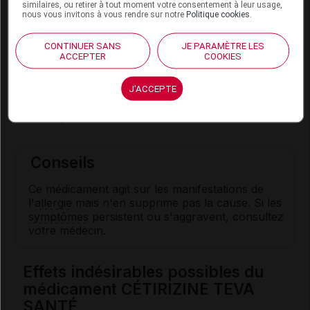
similaires, ou retirer à tout moment votre consentement à leur usage,
nous vous invitons à vous rendre sur notre
Politique cookies
.
Adulte et enfant de plus de 12 ans
: 1 comprimé
par jour.
CONTINUER SANS
JE PARAMÈTRE LES
ACCEPTER
COOKIES
Enfant de 6 à 12 ans
:
1
/
2
comprimé, 2 fois par
jour.
J'ACCEPTE
En cas d'
insuffisance rénale
, une adaptation des
doses peut être nécessaire.
Conseils
Ce médicament agit sur les manifestations de
l'
allergie
mais n'en supprime pas la cause. Si les
symptômes
persistent ou s'aggravent, consultez
votre médecin.
Effets indésirables possibles du
médicament CÉTIRIZINE TEVA
SANTÉ