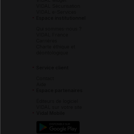
VIDAL Sécurisation
VIDAL e-Services
Espace institutionnel
Qui sommes-nous ?
VIDAL France
Carrières
Charte éthique et
déontologique
Service client
Contact
Aide
Espace partenaires
Éditeurs de logiciel
VIDAL sur votre site
Vidal Mobile