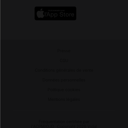
Presse
-
CGU
-
Conditions générales de vente
-
Données personnelles
-
Politique cookies
-
Mentions légales
Fréquentation certifiée par
l'ACPM/OJD
|
Copyright 2026 Vidal