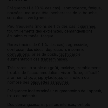
Fréquents (1 à 10 % des cas) : somnolence, fatigue,
nausées, maux de tête, sécheresse de la bouche,
sensations vertigineuses.
Peu fréquents (moins de 1 % des cas) :
diarrhée
,
fourmillements des extrémités, démangeaisons,
éruption cutanée, fatigue.
Rares (moins de 0,1 % des cas) : agressivité,
confusion
des idées,
dépression
, insomnie,
convulsions
, prise de poids,
tachycardie
,
augmentation des
transaminases
.
Très rares : trouble du goût, malaise, tremblements,
trouble de l'
accommodation
, vision floue, difficulté
à uriner,
choc anaphylactique
, diminution du
nombre des
plaquettes sanguines
.
Fréquence indéterminée : augmentation de l'appétit,
trou de mémoire.
Des démangeaisons, parfois intenses, ont été