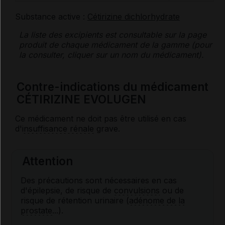
Substance active :
Cétirizine dichlorhydrate
La liste des
excipients
est consultable sur la page
produit de chaque médicament de la gamme (pour
la consulter, cliquer sur un nom du médicament).
Contre-indications du médicament
CÉTIRIZINE EVOLUGEN
Ce médicament ne doit pas être utilisé en cas
d'
insuffisance rénale
grave.
Attention
Des précautions sont nécessaires en cas
d'épilepsie, de risque de
convulsions
ou de
risque de rétention urinaire (
adénome de la
prostate
...).