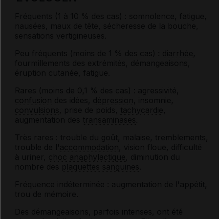
Fréquents (1 à 10 % des cas) : somnolence, fatigue,
nausées, maux de tête, sécheresse de la bouche,
sensations vertigineuses.
Peu fréquents (moins de 1 % des cas) :
diarrhée
,
fourmillements des extrémités, démangeaisons,
éruption cutanée, fatigue.
Rares (moins de 0,1 % des cas) : agressivité,
confusion
des idées,
dépression
, insomnie,
convulsions
, prise de poids,
tachycardie
,
augmentation des
transaminases
.
Très rares : trouble du goût, malaise, tremblements,
trouble de l'
accommodation
, vision floue, difficulté
à uriner,
choc anaphylactique
, diminution du
nombre des
plaquettes sanguines
.
Fréquence indéterminée : augmentation de l'appétit,
trou de mémoire.
Des démangeaisons, parfois intenses, ont été