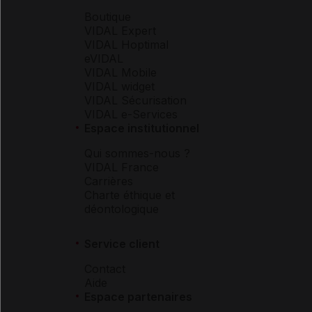
Boutique
VIDAL Expert
VIDAL Hoptimal
eVIDAL
VIDAL Mobile
VIDAL widget
VIDAL Sécurisation
VIDAL e-Services
Espace institutionnel
Qui sommes-nous ?
VIDAL France
Carrières
Charte éthique et
déontologique
Service client
Contact
Aide
Espace partenaires