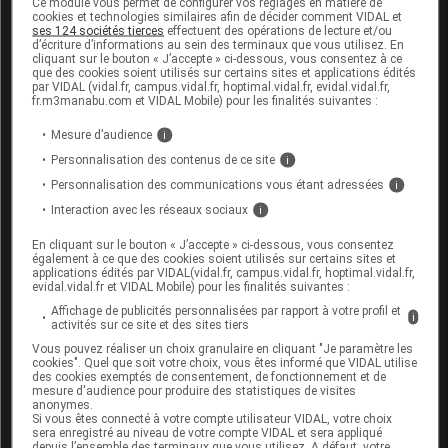
Ce module vous permet de configurer vos réglages en matière de
mal connu : seul votre médecin peut évaluer le
cookies et technologies similaires afin de décider comment VIDAL et
ses 124 sociétés tierces
effectuent des opérations de lecture et/ou
risque éventuel de son utilisation dans votre cas.
d’écriture d’informations au sein des terminaux que vous utilisez. En
cliquant sur le bouton « J’accepte » ci-dessous, vous consentez à ce
Allaitement :
que des cookies soient utilisés sur certains sites et applications édités
par VIDAL (vidal.fr, campus.vidal.fr, hoptimal.vidal.fr, evidal.vidal.fr,
fr.m3manabu.com et VIDAL Mobile) pour les finalités suivantes :
Ce médicament passe dans le lait maternel : ne
l'utilisez pas pendant l'allaitement sans avis
Mesure d’audience
i
médical.
Personnalisation des contenus de ce site
i
Personnalisation des communications vous étant adressées
i
Interaction avec les réseaux sociaux
i
Mode d'emploi et posologie du
médicament CÉTIRIZINE
En cliquant sur le bouton « J’accepte » ci-dessous, vous consentez
également à ce que des cookies soient utilisés sur certains sites et
EVOLUGEN
applications édités par VIDAL(vidal.fr, campus.vidal.fr, hoptimal.vidal.fr,
evidal.vidal.fr et VIDAL Mobile) pour les finalités suivantes :
Les comprimés ne sont pas adaptés à l'enfant de
Affichage de publicités personnalisées par rapport à votre profil et
i
activités sur ce site et des sites tiers
moins de 6 ans. En effet, ils risquent d'obstruer les
voies
respiratoires si l'enfant déglutit mal et que le
Vous pouvez réaliser un choix granulaire en cliquant "Je paramètre les
cookies". Quel que soit votre choix, vous êtes informé que VIDAL utilise
comprimé passe dans la trachée (fausse route).
des cookies exemptés de consentement, de fonctionnement et de
mesure d'audience pour produire des statistiques de visites
Ils doivent être avalés avec un verre d'eau.
anonymes.
Si vous êtes connecté à votre compte utilisateur VIDAL, votre choix
sera enregistré au niveau de votre compte VIDAL et sera appliqué
Posologie usuelle :
depuis l’ensemble des terminaux que vous utilisez. A défaut, votre