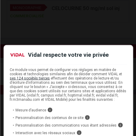
MONOGRAPHIE
CELOCURINE 50 mg/ml sol inj
COMMERCIALISÉ
Voir les actualités liées
Vidal respecte votre vie privée
Ce module vous permet de configurer vos réglages en matière de
cookies et technologies similaires afin de décider comment VIDAL et
ses 124 sociétés tierces
effectuent des opérations de lecture et/ou
d’écriture d’informations au sein des terminaux que vous utilisez. En
cliquant sur le bouton « J’accepte » ci-dessous, vous consentez à ce
que des cookies soient utilisés sur certains sites et applications édités
par VIDAL (vidal.fr, campus.vidal.fr, hoptimal.vidal.fr, evidal.vidal.fr,
fr.m3manabu.com et VIDAL Mobile) pour les finalités suivantes :
Mesure d’audience
i
Personnalisation des contenus de ce site
i
Personnalisation des communications vous étant adressées
i
Interaction avec les réseaux sociaux
i
Espace produit