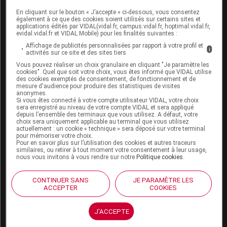
En cliquant sur le bouton « J’accepte » ci-dessous, vous consentez
Boutique
également à ce que des cookies soient utilisés sur certains sites et
VIDAL Expert
applications édités par VIDAL(vidal.fr, campus.vidal.fr, hoptimal.vidal.fr,
evidal.vidal.fr et VIDAL Mobile) pour les finalités suivantes :
VIDAL Hoptimal
eVIDAL
Affichage de publicités personnalisées par rapport à votre profil et
i
activités sur ce site et des sites tiers
VIDAL Mobile
Vous pouvez réaliser un choix granulaire en cliquant "Je paramètre les
VIDAL widget
cookies". Quel que soit votre choix, vous êtes informé que VIDAL utilise
VIDAL Sécurisation
des cookies exemptés de consentement, de fonctionnement et de
VIDAL e-Services
mesure d'audience pour produire des statistiques de visites
anonymes.
Espace institutionnel
Si vous êtes connecté à votre compte utilisateur VIDAL, votre choix
sera enregistré au niveau de votre compte VIDAL et sera appliqué
Qui sommes-nous ?
depuis l’ensemble des terminaux que vous utilisez. A défaut, votre
choix sera uniquement applicable au terminal que vous utilisez
VIDAL France
actuellement : un cookie « technique » sera déposé sur votre terminal
Carrières
pour mémoriser votre choix.
Pour en savoir plus sur l’utilisation des cookies et autres traceurs
Charte éthique et
similaires, ou retirer à tout moment votre consentement à leur usage,
déontologique
nous vous invitons à vous rendre sur notre
Politique cookies
.
Service client
CONTINUER SANS
JE PARAMÈTRE LES
ACCEPTER
COOKIES
Contact
Aide
J'ACCEPTE
Espace partenaires