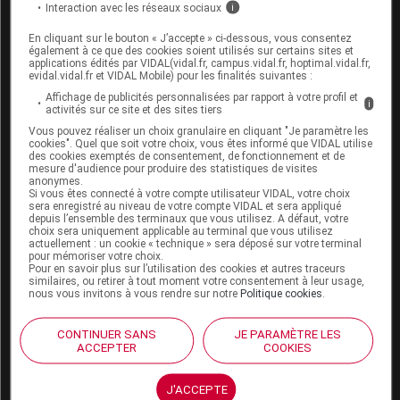
Interaction avec les réseaux sociaux
i
Espace produit
En cliquant sur le bouton « J’accepte » ci-dessous, vous consentez
également à ce que des cookies soient utilisés sur certains sites et
Boutique
applications édités par VIDAL(vidal.fr, campus.vidal.fr, hoptimal.vidal.fr,
evidal.vidal.fr et VIDAL Mobile) pour les finalités suivantes :
VIDAL Expert
VIDAL Hoptimal
Affichage de publicités personnalisées par rapport à votre profil et
i
activités sur ce site et des sites tiers
eVIDAL
VIDAL Mobile
Vous pouvez réaliser un choix granulaire en cliquant "Je paramètre les
cookies". Quel que soit votre choix, vous êtes informé que VIDAL utilise
VIDAL widget
des cookies exemptés de consentement, de fonctionnement et de
VIDAL Sécurisation
mesure d'audience pour produire des statistiques de visites
anonymes.
VIDAL e-Services
Si vous êtes connecté à votre compte utilisateur VIDAL, votre choix
Espace institutionnel
sera enregistré au niveau de votre compte VIDAL et sera appliqué
depuis l’ensemble des terminaux que vous utilisez. A défaut, votre
choix sera uniquement applicable au terminal que vous utilisez
Qui sommes-nous ?
actuellement : un cookie « technique » sera déposé sur votre terminal
VIDAL France
pour mémoriser votre choix.
Pour en savoir plus sur l’utilisation des cookies et autres traceurs
Carrières
similaires, ou retirer à tout moment votre consentement à leur usage,
Charte éthique et
nous vous invitons à vous rendre sur notre
Politique cookies
.
déontologique
CONTINUER SANS
JE PARAMÈTRE LES
ACCEPTER
COOKIES
Service client
Contact
J'ACCEPTE