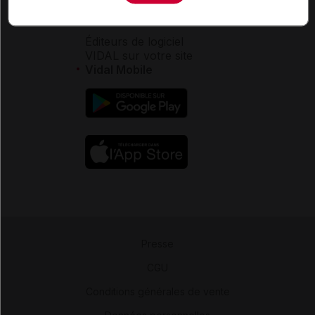
Aide
Espace partenaires
Éditeurs de logiciel
VIDAL sur votre site
Vidal Mobile
Presse
-
CGU
-
Conditions générales de vente
-