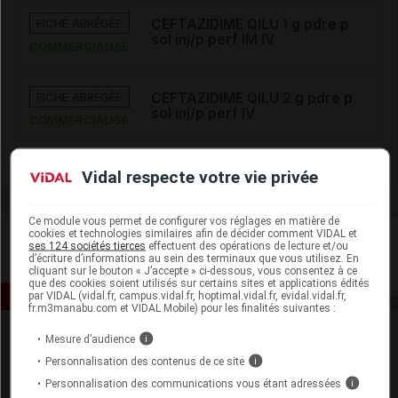
FICHE ABRÉGÉE
CEFTAZIDIME QILU 1 g pdre p
sol inj/p perf IM IV
COMMERCIALISÉ
FICHE ABRÉGÉE
CEFTAZIDIME QILU 2 g pdre p
sol inj/p perf IV
COMMERCIALISÉ
Vidal respecte votre vie privée
Ce module vous permet de configurer vos réglages en matière de
cookies et technologies similaires afin de décider comment VIDAL et
ses 124 sociétés tierces
effectuent des opérations de lecture et/ou
d’écriture d’informations au sein des terminaux que vous utilisez. En
cliquant sur le bouton « J’accepte » ci-dessous, vous consentez à ce
que des cookies soient utilisés sur certains sites et applications édités
par VIDAL (vidal.fr, campus.vidal.fr, hoptimal.vidal.fr, evidal.vidal.fr,
fr.m3manabu.com et VIDAL Mobile) pour les finalités suivantes :
Mesure d’audience
i
Personnalisation des contenus de ce site
i
Personnalisation des communications vous étant adressées
i