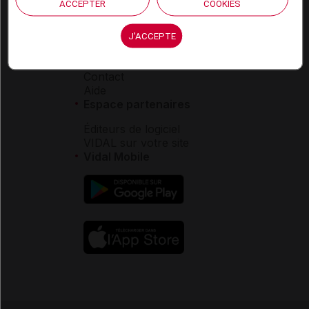
Charte éthique et
ACCEPTER
COOKIES
déontologique
J'ACCEPTE
Service client
Contact
Aide
Espace partenaires
Éditeurs de logiciel
VIDAL sur votre site
Vidal Mobile