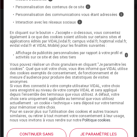
Personnalisation des contenus de ce site
i
Personnalisation des communications vous étant adressées
i
Interaction avec les réseaux sociaux
i
En cliquant sur le bouton « J’accepte » ci-dessous, vous consentez
également à ce que des cookies soient utilisés sur certains sites et
applications édités par VIDAL(vidal.fr, campus.vidal.fr, hoptimal.vidal.fr,
evidal.vidal.fr et VIDAL Mobile) pour les finalités suivantes :
Espace produit
Affichage de publicités personnalisées par rapport à votre profil et
i
activités sur ce site et des sites tiers
Boutique
Vous pouvez réaliser un choix granulaire en cliquant "Je paramètre les
VIDAL Expert
cookies". Quel que soit votre choix, vous êtes informé que VIDAL utilise
VIDAL Hoptimal
des cookies exemptés de consentement, de fonctionnement et de
mesure d'audience pour produire des statistiques de visites
eVIDAL
anonymes.
VIDAL Mobile
Si vous êtes connecté à votre compte utilisateur VIDAL, votre choix
VIDAL widget
sera enregistré au niveau de votre compte VIDAL et sera appliqué
depuis l’ensemble des terminaux que vous utilisez. A défaut, votre
VIDAL Sécurisation
choix sera uniquement applicable au terminal que vous utilisez
VIDAL e-Services
actuellement : un cookie « technique » sera déposé sur votre terminal
pour mémoriser votre choix.
Espace institutionnel
Pour en savoir plus sur l’utilisation des cookies et autres traceurs
similaires, ou retirer à tout moment votre consentement à leur usage,
Qui sommes-nous ?
nous vous invitons à vous rendre sur notre
Politique cookies
.
VIDAL France
Carrières
CONTINUER SANS
JE PARAMÈTRE LES