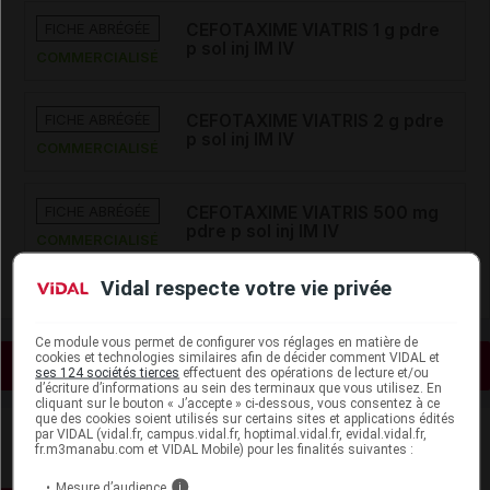
FICHE ABRÉGÉE
CEFOTAXIME VIATRIS 1 g pdre
p sol inj IM IV
COMMERCIALISÉ
FICHE ABRÉGÉE
CEFOTAXIME VIATRIS 2 g pdre
p sol inj IM IV
COMMERCIALISÉ
FICHE ABRÉGÉE
CEFOTAXIME VIATRIS 500 mg
pdre p sol inj IM IV
COMMERCIALISÉ
Vidal respecte votre vie privée
Ce module vous permet de configurer vos réglages en matière de
cookies et technologies similaires afin de décider comment VIDAL et
Voir les actualités liées
ses 124 sociétés tierces
effectuent des opérations de lecture et/ou
d’écriture d’informations au sein des terminaux que vous utilisez. En
cliquant sur le bouton « J’accepte » ci-dessous, vous consentez à ce
que des cookies soient utilisés sur certains sites et applications édités
par VIDAL (vidal.fr, campus.vidal.fr, hoptimal.vidal.fr, evidal.vidal.fr,
fr.m3manabu.com et VIDAL Mobile) pour les finalités suivantes :
Mesure d’audience
i