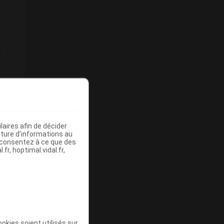
s
aires afin de décider
iture d’informations au
s consentez à ce que des
fr, hoptimal.vidal.fr,
okies soient utilisés sur