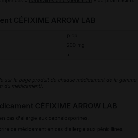
compte des «
honoraires de dispensation
» du pharmacien.
ment CÉFIXIME ARROW LAB
p cp
200 mg
+
le sur la page produit de chaque médicament de la gamme
nom du médicament).
médicament CÉFIXIME ARROW LAB
en cas d'
allergie
aux
céphalosporines
.
crire ce médicament en cas d'
allergie
aux
pénicillines
.