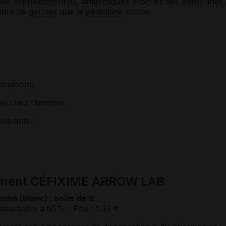
 des
céphalosporines
,
antibiotiques
proches des
pénicillines
,
ombre de
germes
que la
pénicilline
simple.
 poumons,
es
chez l'homme.
suivants :
cament CÉFIXIME ARROW LAB
mé (blanc) ; boîte de 8
boursable à 65%
- Prix : 6.32 €