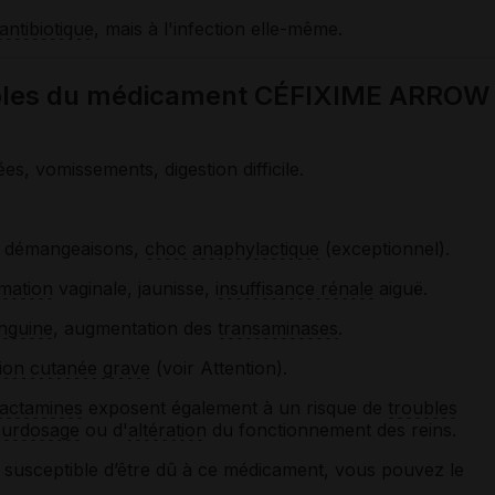
antibiotique
, mais à l'infection elle-même.
sibles du médicament CÉFIXIME ARROW
es, vomissements, digestion difficile.
e, démangeaisons,
choc anaphylactique
(exceptionnel).
mation
vaginale, jaunisse,
insuffisance rénale
aiguë.
nguine
, augmentation des
transaminases
.
ion cutanée grave
(voir Attention).
lactamines
exposent également à un risque de
troubles
surdosage
ou d'
altération
du fonctionnement des reins.
susceptible d’être dû à ce médicament, vous pouvez le