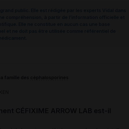
grand public. Elle est rédigée par les experts Vidal dans
ne compréhension, à partir de l’information officielle et
ntifique. Elle ne constitue en aucun cas une base
l et ne doit pas être utilisée comme référentiel de
 médicament.
la famille des
céphalosporines
KEN
ament CÉFIXIME ARROW LAB est-il