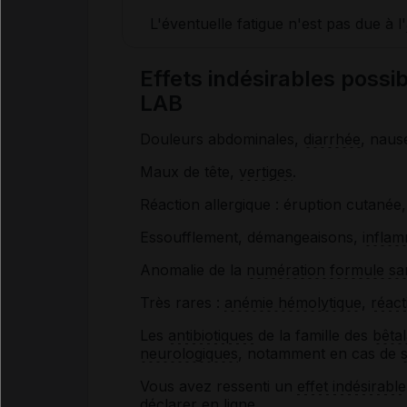
L'éventuelle fatigue n'est pas due à l'
Effets indésirables pos
LAB
Douleurs abdominales,
diarrhée
, nausé
Maux de tête,
vertiges
.
Réaction allergique : éruption cutané
Essoufflement, démangeaisons,
inflam
Anomalie de la
numération formule sa
Très rares :
anémie hémolytique
,
réact
Les
antibiotiques
de la famille des
bêta
neurologiques
, notamment en cas de
Vous avez ressenti un
effet indésirable
déclarer en ligne.