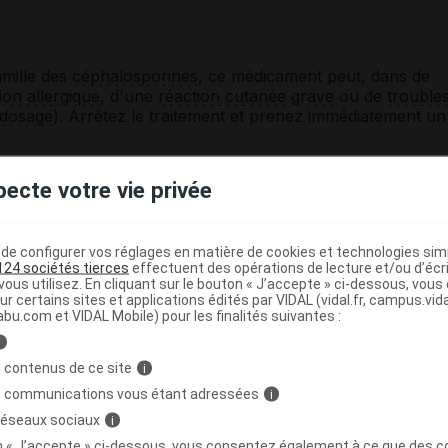
amille des
céphalosporines
, ce médicament peut, dans de
ion allergique
, d'une
réaction cutanée grave
ou de
trouble
rdosage
). Arrêtez le traitement et prenez immédiatement un
s qu'un gonflement du visage (lèvres, paupières...) ou
pecte votre vie privée
difficultés à respirer. Pensez à toujours signaler vos
losporine
ou à une
pénicilline
;
des pustules s'étendant rapidement à tout le corps, ou
e configurer vos réglages en matière de cookies et technologies simil
e évidente accompagnée d'un décollement de la peau ou
124 sociétés tierces
effectuent des opérations de lecture et/ou d’écr
ous utilisez. En cliquant sur le bouton « J’accepte » ci-dessous, vou
ur certains sites et applications édités par VIDAL (vidal.fr, campus.vidal.
abu.com et VIDAL Mobile) pour les finalités suivantes :
ns
, une
confusion
, des troubles de la conscience, ou
x.
i
 contenus de ce site
i
rovoquer des selles liquides ou une
diarrhée
,
s communications vous étant adressées
i
, une
diarrhée
importante survenant pendant ou dans les
tique
doit être signalée à votre médecin.
 réseaux sociaux
i
on « J’accepte » ci-dessous, vous consentez également à ce que des co