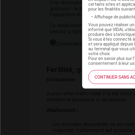
Une diminution de la fièvre ou une di
certains sites et applica
guérison : la durée du traitement doi
pour les finalités suivan
l'apparition d'une
résistance
du
germ
Affichage de publicité
Vous pouvez réaliser un 
Ce médicament peut fausser le résulta
informé que VIDAL util
pensez à signaler la prise de cet
anti
produire des statistiqu
Si vous êtes connecté à
Conducteur : ce médicament peut
et sera appliqué depuis 
au terminal que vous ut
votre choix.
Pour en savoir plus sur l
consentement à leur usa
Fertilité, grossesse et al
CONTINUER SANS A
Grossesse :
Aucun effet malformatif n'a été établi 
pendant la grossesse si nécessaire.
Allaitement :
Les données disponibles ne permette
maternel ; l'allaitement est possible