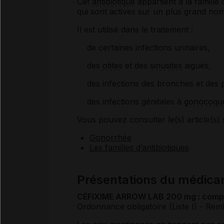
Cet
antibiotique
appartient à la famille
qui sont actives sur un plus grand n
Il est utilisé dans le traitement :
de certaines infections urinaires,
des
otites
et des
sinusites
aiguës,
des infections des bronches et des
des infections génitales à
gonocoqu
Vous pouvez consulter le(s) article(s) 
Gonorrhée
Les familles d’antibiotiques
Présentations du médi
CÉFIXIME ARROW LAB 200 mg : compri
Ordonnance obligatoire (Liste I)
- Rem