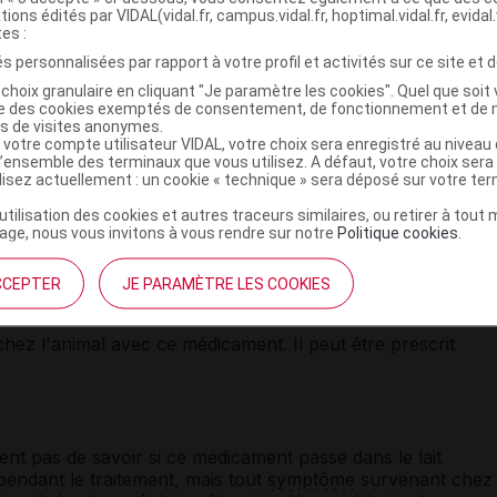
sparition des
symptômes
ne sont pas synonymes de
tions édités par VIDAL(vidal.fr, campus.vidal.fr, hoptimal.vidal.fr, evidal.
t absolument être respectée pour éviter les rechutes ou
tes :
e
à l'
antibiotique
.
s personnalisées par rapport à votre profil et activités sur ce site et d
choix granulaire en cliquant "Je paramètre les cookies". Quel que soit 
t de certains dosages urinaires et tests de
diagnostic
:
ise des cookies exemptés de consentement, de fonctionnement et de 
biotique
à votre laboratoire d'analyse.
es de visites anonymes.
 votre compte utilisateur VIDAL, votre choix sera enregistré au nivea
 être responsable de
vertiges
.
l’ensemble des terminaux que vous utilisez. A défaut, votre choix ser
ilisez actuellement : un cookie « technique » sera déposé sur votre te
’utilisation des cookies et autres traceurs similaires, ou retirer à tou
ge, nous vous invitons à vous rendre sur notre
Politique cookies
.
laitement
CCEPTER
JE PARAMÈTRE LES COOKIES
chez l'animal avec ce médicament. Il peut être prescrit
nt pas de savoir si ce médicament passe dans le lait
 pendant le traitement, mais tout
symptôme
survenant chez 