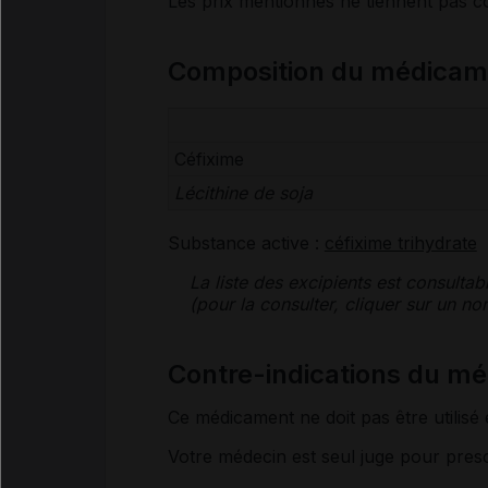
Les prix mentionnés ne tiennent pas 
Composition du médica
Céfixime
Lécithine de soja
Substance active :
céfixime trihydrate
La liste des
excipients
est consultab
(pour la consulter, cliquer sur un 
Contre-indications du 
Ce médicament ne doit pas être utilisé 
Votre médecin est seul juge pour pres