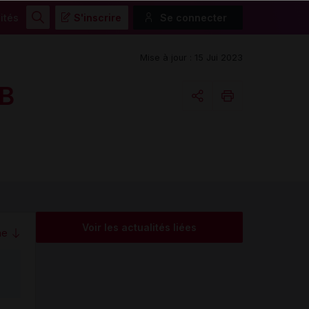
ités
S'inscrire
Se connecter
Rechercher
Mise à jour : 15 Jui 2023
B
Copier l'url
Email
Voir les actualités liées
me