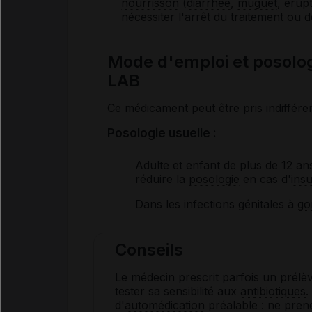
nourrisson
(
diarrhée
,
muguet
, érup
nécessiter l'arrêt du traitement ou de
Mode d'emploi et posol
LAB
Ce médicament peut être pris indiffér
Posologie usuelle :
Adulte et enfant de plus de 12 an
réduire la
posologie
en cas d'
insu
Dans les infections génitales à
go
Conseils
Le médecin prescrit parfois un prélèv
tester sa sensibilité aux
antibiotiques
.
d'
automédication
préalable : ne pren