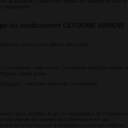
tion de boutons...) devra être signalé au médecin et pourra
 l'allaitement.
ogie du médicament CÉFIXIME ARROW
emment au cours ou en dehors des repas.
s
: 1 comprimé, matin et soir. Le médecin peut être amené à
ffisance rénale
grave.
nocoques
: une prise unique de 2 comprimés.
ement pour identifier le
germe
responsable de l'infection e
 Le résultat de cet examen peut être faussé en cas
ez pas et ne donnez pas d'
antibiotiques
sans avis médical.