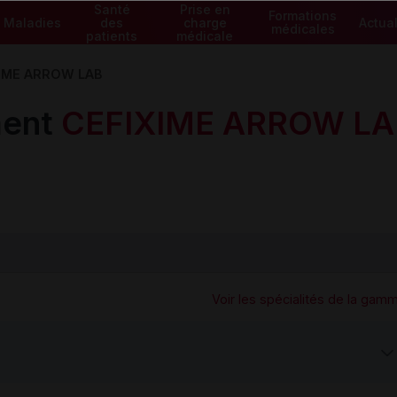
Santé
Prise en
Formations
Maladies
des
charge
Actual
médicales
patients
médicale
IME ARROW LAB
ment
CEFIXIME ARROW LA
Voir les spécialités de la gam