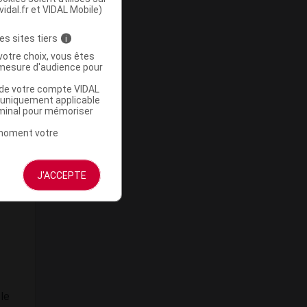
vidal.fr et VIDAL Mobile)
es sites tiers
i
votre choix, vous êtes
mesure d'audience pour
u de votre compte VIDAL
a uniquement applicable
rminal pour mémoriser
t moment votre
J'ACCEPTE
le