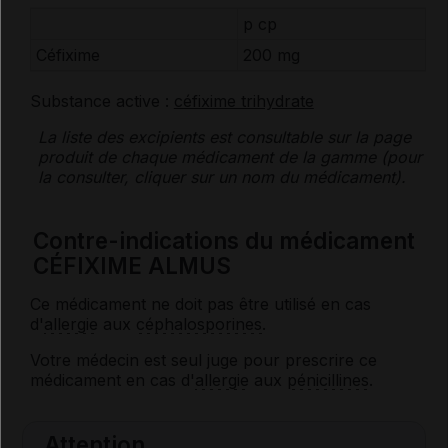
p cp
Céfixime
200 mg
Substance active :
céfixime trihydrate
La liste des
excipients
est consultable sur la page
produit de chaque médicament de la gamme (pour
la consulter, cliquer sur un nom du médicament).
Contre-indications du médicament
CÉFIXIME ALMUS
Ce médicament ne doit pas être utilisé en cas
d'
allergie
aux
céphalosporines
.
Votre médecin est seul juge pour prescrire ce
médicament en cas d'
allergie
aux
pénicillines
.
Attention