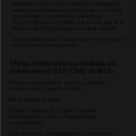
identifier le
germe
responsable de l'infection et
tester sa sensibilité aux
antibiotiques
. Le résultat
de cet examen peut être faussé en cas
d'
automédication
préalable : ne prenez pas et ne
donnez pas d'
antibiotiques
sans avis médical.
L'éventuelle fatigue n'est pas due à l'
antibiotique
,
mais à l'infection elle-même.
Effets indésirables possibles du
médicament CÉFIXIME ALMUS
Douleurs abdominales,
diarrhée
, nausées,
vomissements, digestion difficile.
Maux de tête,
vertiges
.
Réaction allergique : éruption cutanée,
démangeaisons,
choc anaphylactique
(exceptionnel).
Essoufflement, démangeaisons,
inflammation