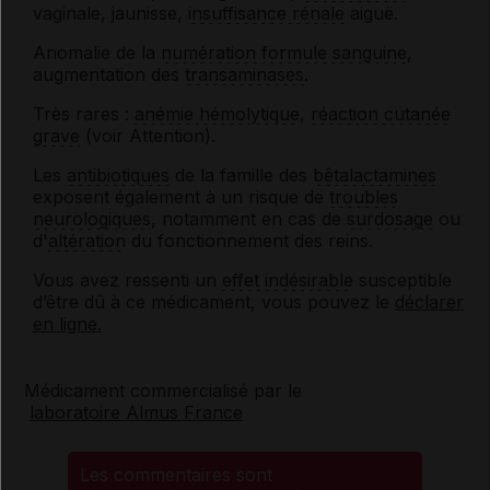
vaginale, jaunisse,
insuffisance rénale
aiguë.
Anomalie de la
numération formule sanguine
,
augmentation des
transaminases
.
Très rares :
anémie hémolytique
,
réaction cutanée
grave
(voir Attention).
Les
antibiotiques
de la famille des
bêtalactamines
exposent également à un risque de
troubles
neurologiques
, notamment en cas de
surdosage
ou
d'
altération
du fonctionnement des reins.
Vous avez ressenti un
effet indésirable
susceptible
d’être dû à ce médicament, vous pouvez le
déclarer
en ligne.
Médicament commercialisé par le
laboratoire Almus France
Les commentaires sont