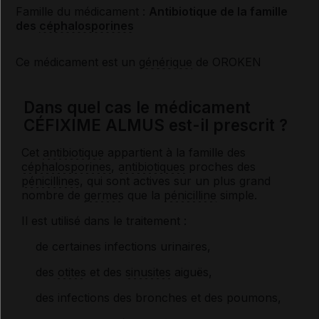
Famille du médicament :
Antibiotique de la famille
des
céphalosporines
Ce médicament est un
générique
de OROKEN
Dans quel cas le médicament
CÉFIXIME ALMUS est-il prescrit ?
Cet
antibiotique
appartient à la famille des
céphalosporines
,
antibiotiques
proches des
pénicillines
, qui sont actives sur un plus grand
nombre de
germes
que la
pénicilline
simple.
Il est utilisé dans le traitement :
de certaines infections urinaires,
des
otites
et des
sinusites
aiguës,
des infections des bronches et des poumons,