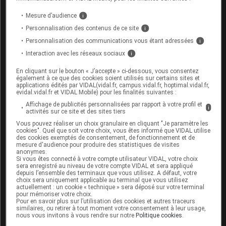
Conducteur : ce médicament peut être
Mesure d’audience
i
responsable de
vertiges
.
Personnalisation des contenus de ce site
i
Personnalisation des communications vous étant adressées
i
Interaction avec les réseaux sociaux
i
Fertilité, grossesse et allaitement
En cliquant sur le bouton « J’accepte » ci-dessous, vous consentez
Grossesse :
également à ce que des cookies soient utilisés sur certains sites et
applications édités par VIDAL(vidal.fr, campus.vidal.fr, hoptimal.vidal.fr,
evidal.vidal.fr et VIDAL Mobile) pour les finalités suivantes :
Aucun effet malformatif n'a été établi chez l'animal
Affichage de publicités personnalisées par rapport à votre profil et
i
avec ce médicament. Il peut être prescrit pendant la
activités sur ce site et des sites tiers
grossesse si nécessaire.
Vous pouvez réaliser un choix granulaire en cliquant "Je paramètre les
cookies". Quel que soit votre choix, vous êtes informé que VIDAL utilise
des cookies exemptés de consentement, de fonctionnement et de
Allaitement :
mesure d'audience pour produire des statistiques de visites
anonymes.
Si vous êtes connecté à votre compte utilisateur VIDAL, votre choix
Les données disponibles ne permettent pas de
sera enregistré au niveau de votre compte VIDAL et sera appliqué
savoir si ce médicament passe dans le lait maternel
depuis l’ensemble des terminaux que vous utilisez. A défaut, votre
choix sera uniquement applicable au terminal que vous utilisez
; l'allaitement est possible pendant le traitement,
actuellement : un cookie « technique » sera déposé sur votre terminal
mais tout
symptôme
survenant chez le
nourrisson
pour mémoriser votre choix.
Pour en savoir plus sur l’utilisation des cookies et autres traceurs
(
diarrhée
,
muguet
, éruption de boutons...) devra
similaires, ou retirer à tout moment votre consentement à leur usage,
être signalé au médecin et pourra nécessiter
nous vous invitons à vous rendre sur notre
Politique cookies
.
l'arrêt du traitement ou de l'allaitement.