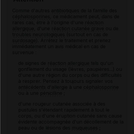
Comme d'autres
antibiotiques
de la famille des
céphalosporines
, ce médicament peut, dans de
rares cas, être à l'origine d'une
réaction
allergique
, d'une
réaction cutanée grave
ou de
troubles neurologiques
(surtout en cas de
surdosage
). Arrêtez le traitement et prenez
immédiatement un avis médical en cas de
survenue :
de signes de
réaction allergique
tels qu'un
gonflement du visage (lèvres, paupières...) ou
d'une autre région du corps ou des difficultés
à respirer. Pensez à toujours signaler vos
antécédents
d'
allergie
à une
céphalosporine
ou à une
pénicilline
;
d'une rougeur cutanée associée à des
pustules s'étendant rapidement à tout le
corps, ou d'une éruption cutanée sans cause
évidente accompagnée d'un décollement de la
peau ou de lésions des
muqueuses
;