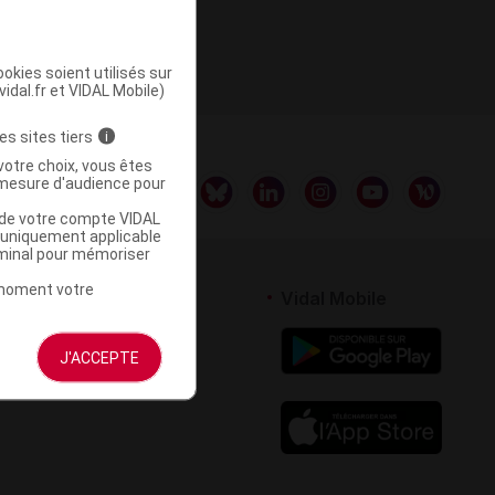
te 1
okies soient utilisés sur
vidal.fr et VIDAL Mobile)
es sites tiers
i
votre choix, vous êtes
mesure d'audience pour
u de votre compte VIDAL
a uniquement applicable
rminal pour mémoriser
t moment votre
rtenaires
Vidal Mobile
 logiciel
J'ACCEPTE
votre site