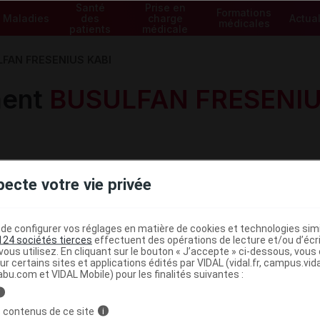
Santé
Prise en
Formations
Maladies
des
charge
Actual
médicales
patients
médicale
FAN FRESENIUS KABI
ment
BUSULFAN FRESENIU
pecte votre vie privée
e configurer vos réglages en matière de cookies et technologies simil
Voir les spécialités de la gam
124 sociétés tierces
effectuent des opérations de lecture et/ou d’écr
ous utilisez. En cliquant sur le bouton « J’accepte » ci-dessous, vou
ur certains sites et applications édités par VIDAL (vidal.fr, campus.vidal.
abu.com et VIDAL Mobile) pour les finalités suivantes :
i
 contenus de ce site
i
 KABI 6 mg/ml sol
intraveineuse (en