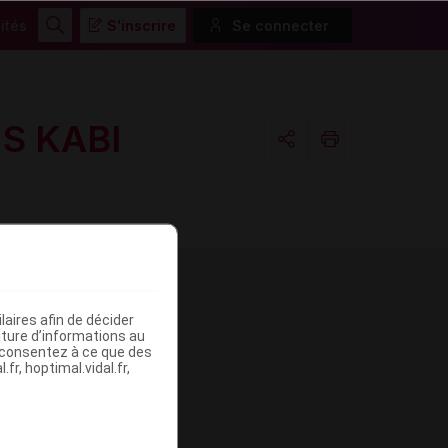
ités
S'inscrire
Se connecter
Rechercher
S KABI
Copier l'url
Email
aires afin de décider
me
iture d’informations au
s consentez à ce que des
fr, hoptimal.vidal.fr,