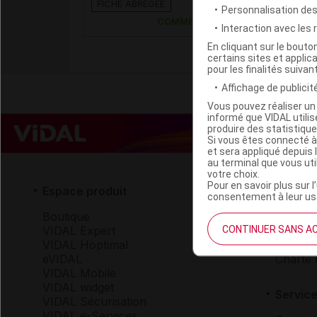
FICHE ABRÉGÉE
diluer p perf
Personnalisation de
COMMERCIALISÉ
Interaction avec les
En cliquant sur le bout
certains sites et applica
pour les finalités suivan
Affichage de publicité
Vous pouvez réaliser un 
informé que VIDAL util
produire des statistiqu
Si vous êtes connecté à
et sera appliqué depuis 
au terminal que vous ut
votre choix.
Pour en savoir plus sur l
Espace produit
Espace 
consentement à leur usa
Boutique
Qui so
CONTINUER SANS A
VIDAL Expert
VIDAL 
VIDAL Hoptimal
Carrièr
eVIDAL
Charte 
VIDAL Mobile
VIDAL widget
Service
VIDAL Sécurisation
VIDAL e-Services