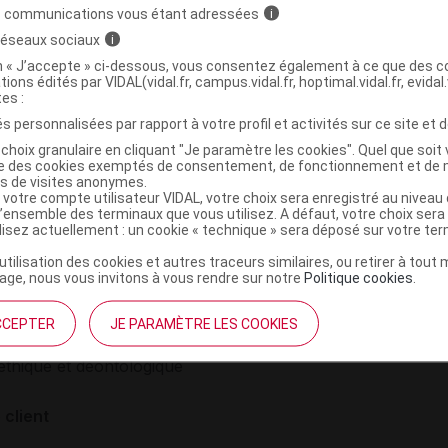
Lis
s communications vous étant adressées
perfusion)
i
 réseaux sociaux
i
on « J’accepte » ci-dessous, vous consentez également à ce que des co
tions édités par VIDAL(vidal.fr, campus.vidal.fr, hoptimal.vidal.fr, evidal.
tes :
s personnalisées par rapport à votre profil et activités sur ce site et d
choix granulaire en cliquant "Je paramètre les cookies". Quel que soit 
ise des cookies exemptés de consentement, de fonctionnement et de 
es de visites anonymes.
 votre compte utilisateur VIDAL, votre choix sera enregistré au nivea
l’ensemble des terminaux que vous utilisez. A défaut, votre choix ser
ilisez actuellement : un cookie « technique » sera déposé sur votre te
’utilisation des cookies et autres traceurs similaires, ou retirer à tou
institutionnel
Espace pa
ge, nous vous invitons à vous rendre sur notre
Politique cookies
.
mmes-nous ?
Éditeurs de
CCEPTER
JE PARAMÈTRE LES COOKIES
France
VIDAL sur 
es
éthique et déontologique
 client