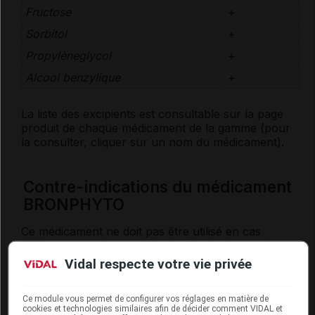
Fructose
+
Sorbitol
+
Propylèneglycol
+
Alcool benzylique
+
La liste des
excipients
est consultable sur la page
produit de chaque médicament de la gamme (pour
la consulter, cliquer sur un nom du médicament).
Contre-indications du médicament
BRONPHYTO
Ce médicament ne doit pas être utilisé en cas
d'
allergie
aux plantes de la famille des Lamiacées.
Vidal respecte votre vie privée
Attention
Ce module vous permet de configurer vos réglages en matière de
cookies et technologies similaires afin de décider comment VIDAL et