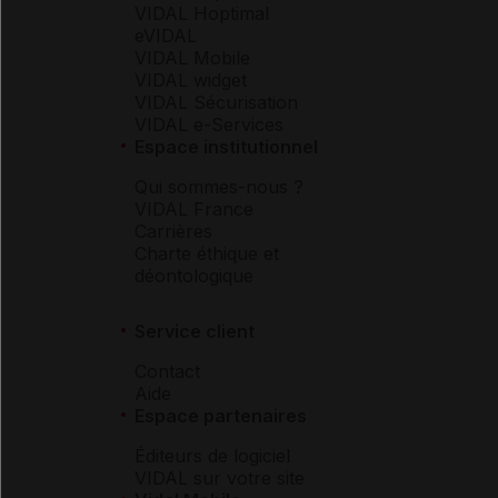
VIDAL Hoptimal
eVIDAL
VIDAL Mobile
VIDAL widget
VIDAL Sécurisation
VIDAL e-Services
Espace institutionnel
Qui sommes-nous ?
VIDAL France
Carrières
Charte éthique et
déontologique
Service client
Contact
Aide
Espace partenaires
Éditeurs de logiciel
VIDAL sur votre site