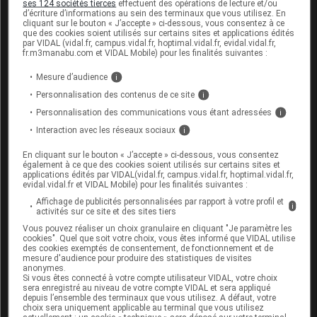
En cas de fièvre, d'essoufflement, de crachats
ses 124 sociétés tierces
effectuent des opérations de lecture et/ou
d’écriture d’informations au sein des terminaux que vous utilisez. En
purulents ou si les
symptômes
persistent plus de
cliquant sur le bouton « J’accepte » ci-dessous, vous consentez à ce
5 jours, consultez votre médecin.
que des cookies soient utilisés sur certains sites et applications édités
par VIDAL (vidal.fr, campus.vidal.fr, hoptimal.vidal.fr, evidal.vidal.fr,
fr.m3manabu.com et VIDAL Mobile) pour les finalités suivantes :
Fertilité, grossesse et allaitement
Mesure d’audience
i
Personnalisation des contenus de ce site
i
L'effet de ce médicament pendant la grossesse ou
Personnalisation des communications vous étant adressées
i
l'allaitement est mal connu. L'évaluation du risque
éventuel lié à son utilisation est individuelle :
Interaction avec les réseaux sociaux
i
demandez conseil à votre pharmacien ou à votre
En cliquant sur le bouton « J’accepte » ci-dessous, vous consentez
médecin.
également à ce que des cookies soient utilisés sur certains sites et
applications édités par VIDAL(vidal.fr, campus.vidal.fr, hoptimal.vidal.fr,
evidal.vidal.fr et VIDAL Mobile) pour les finalités suivantes :
Mode d'emploi et posologie du
Affichage de publicités personnalisées par rapport à votre profil et
i
activités sur ce site et des sites tiers
médicament BRONPHYTO
Vous pouvez réaliser un choix granulaire en cliquant "Je paramètre les
cookies". Quel que soit votre choix, vous êtes informé que VIDAL utilise
Les pastilles sont à laisser fondre dans la bouche.
des cookies exemptés de consentement, de fonctionnement et de
mesure d'audience pour produire des statistiques de visites
Les prises doivent être espacées d'au moins 4
anonymes.
heures.
Si vous êtes connecté à votre compte utilisateur VIDAL, votre choix
sera enregistré au niveau de votre compte VIDAL et sera appliqué
depuis l’ensemble des terminaux que vous utilisez. A défaut, votre
Posologie usuelle :
choix sera uniquement applicable au terminal que vous utilisez