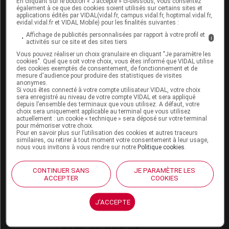
En cliquant sur le bouton « J’accepte » ci-dessous, vous consentez
VIDAL Expert
également à ce que des cookies soient utilisés sur certains sites et
VIDAL Hoptimal
applications édités par VIDAL(vidal.fr, campus.vidal.fr, hoptimal.vidal.fr,
eVIDAL
evidal.vidal.fr et VIDAL Mobile) pour les finalités suivantes :
VIDAL Mobile
Affichage de publicités personnalisées par rapport à votre profil et
i
activités sur ce site et des sites tiers
VIDAL widget
VIDAL Sécurisation
Vous pouvez réaliser un choix granulaire en cliquant "Je paramètre les
cookies". Quel que soit votre choix, vous êtes informé que VIDAL utilise
VIDAL e-Services
des cookies exemptés de consentement, de fonctionnement et de
Espace institutionnel
mesure d'audience pour produire des statistiques de visites
anonymes.
Si vous êtes connecté à votre compte utilisateur VIDAL, votre choix
Qui sommes-nous ?
sera enregistré au niveau de votre compte VIDAL et sera appliqué
VIDAL France
depuis l’ensemble des terminaux que vous utilisez. A défaut, votre
choix sera uniquement applicable au terminal que vous utilisez
Carrières
actuellement : un cookie « technique » sera déposé sur votre terminal
Charte éthique et
pour mémoriser votre choix.
déontologique
Pour en savoir plus sur l’utilisation des cookies et autres traceurs
similaires, ou retirer à tout moment votre consentement à leur usage,
nous vous invitons à vous rendre sur notre
Politique cookies
.
Service client
CONTINUER SANS
JE PARAMÈTRE LES
Contact
ACCEPTER
COOKIES
Aide
Espace partenaires
J'ACCEPTE
Éditeurs de logiciel
VIDAL sur votre site