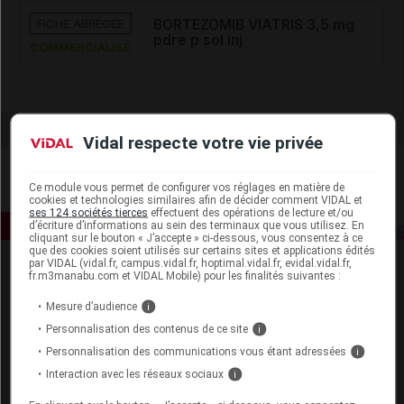
FICHE ABRÉGÉE
BORTEZOMIB VIATRIS 3,5 mg
pdre p sol inj
COMMERCIALISÉ
Vidal respecte votre vie privée
Ce module vous permet de configurer vos réglages en matière de
cookies et technologies similaires afin de décider comment VIDAL et
ses 124 sociétés tierces
effectuent des opérations de lecture et/ou
d’écriture d’informations au sein des terminaux que vous utilisez. En
cliquant sur le bouton « J’accepte » ci-dessous, vous consentez à ce
que des cookies soient utilisés sur certains sites et applications édités
par VIDAL (vidal.fr, campus.vidal.fr, hoptimal.vidal.fr, evidal.vidal.fr,
fr.m3manabu.com et VIDAL Mobile) pour les finalités suivantes :
Mesure d’audience
i
Personnalisation des contenus de ce site
i
Personnalisation des communications vous étant adressées
i
Espace produit
Interaction avec les réseaux sociaux
i
Boutique