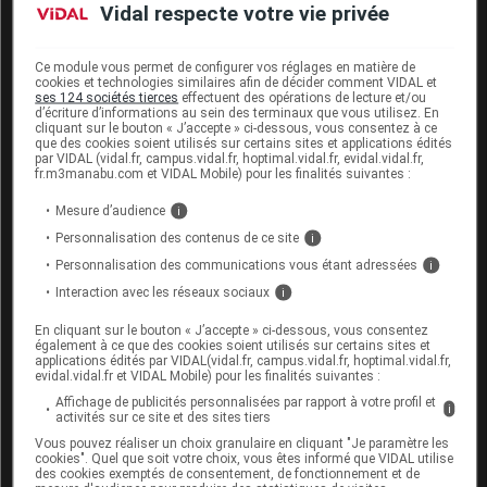
En cas de traitement avec un
collyre
, respectez un
Vidal respecte votre vie privée
intervalle de 15 minutes entre les deux instillations.
Ce module vous permet de configurer vos réglages en matière de
cookies et technologies similaires afin de décider comment VIDAL et
Fertilité, grossesse et allaitement
ses 124 sociétés tierces
effectuent des opérations de lecture et/ou
d’écriture d’informations au sein des terminaux que vous utilisez. En
cliquant sur le bouton « J’accepte » ci-dessous, vous consentez à ce
Ce médicament doit être utilisé avec prudence chez
que des cookies soient utilisés sur certains sites et applications édités
par VIDAL (vidal.fr, campus.vidal.fr, hoptimal.vidal.fr, evidal.vidal.fr,
la femme enceinte ou qui allaite (en l'absence de
fr.m3manabu.com et VIDAL Mobile) pour les finalités suivantes :
données).
Mesure d’audience
i
Personnalisation des contenus de ce site
i
Mode d'emploi et posologie du
Personnalisation des communications vous étant adressées
i
médicament BORAX/ACIDE
Interaction avec les réseaux sociaux
i
BORIQUE BIOGARAN CONSEIL
En cliquant sur le bouton « J’accepte » ci-dessous, vous consentez
également à ce que des cookies soient utilisés sur certains sites et
Presser légèrement sur l'unidose tout en dirigeant
applications édités par VIDAL(vidal.fr, campus.vidal.fr, hoptimal.vidal.fr,
le jet vers l'œil. Essuyer l'excédent de solution avec
evidal.vidal.fr et VIDAL Mobile) pour les finalités suivantes :
une compresse.
Affichage de publicités personnalisées par rapport à votre profil et
i
activités sur ce site et des sites tiers
Une unidose permet de traiter les deux yeux.
Vous pouvez réaliser un choix granulaire en cliquant "Je paramètre les
cookies". Quel que soit votre choix, vous êtes informé que VIDAL utilise
Posologie usuelle :
des cookies exemptés de consentement, de fonctionnement et de