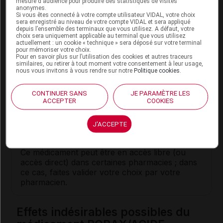
mesure d'audience pour produire des statistiques de visites
anonymes.
1 à 3 lavages oculaires par jour.
Si vous êtes connecté à votre compte utilisateur VIDAL, votre choix
sera enregistré au niveau de votre compte VIDAL et sera appliqué
depuis l’ensemble des terminaux que vous utilisez. A défaut, votre
choix sera uniquement applicable au terminal que vous utilisez
actuellement : un cookie « technique » sera déposé sur votre terminal
Conseils
pour mémoriser votre choix.
Pour en savoir plus sur l’utilisation des cookies et autres traceurs
similaires, ou retirer à tout moment votre consentement à leur usage,
En cas de port de
lentilles de contact
, il est
nous vous invitons à vous rendre sur notre
Politique cookies
.
recommandé de les retirer avant de procéder au
lavage oculaire.
CONTINUER SANS
JE PARAMÈTRE LES
ACCEPTER
COOKIES
Les unidoses ne contiennent pas de
conservateur : elles doivent être jetées juste
après l'instillation. Ne pas réutiliser une unidose
J'ACCEPTE
déjà entamée.
Ce médicament peut être en accès libre (ou
accès direct) dans certaines pharmacies ; dans
ce cas, faites valider votre choix par votre
pharmacien.
Effets indésirables possibles du