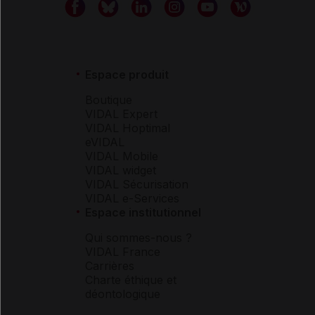
Espace produit
Boutique
VIDAL Expert
VIDAL Hoptimal
eVIDAL
VIDAL Mobile
VIDAL widget
VIDAL Sécurisation
VIDAL e-Services
Espace institutionnel
Qui sommes-nous ?
VIDAL France
Carrières
Charte éthique et
déontologique