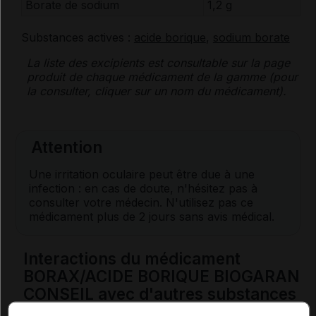
Borate de
sodium
1,2 g
Substances actives :
acide borique
,
sodium borate
La liste des
excipients
est consultable sur la page
produit de chaque médicament de la gamme (pour
la consulter, cliquer sur un nom du médicament).
Attention
Une irritation oculaire peut être due à une
infection : en cas de doute, n'hésitez pas à
consulter votre médecin. N'utilisez pas ce
médicament plus de 2 jours sans avis médical.
Interactions du médicament
BORAX/ACIDE BORIQUE BIOGARAN
CONSEIL avec d'autres substances