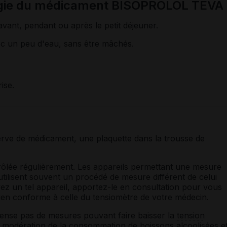
ogie du médicament BISOPROLOL TEVA
avant, pendant ou après le petit déjeuner.
ec un peu d'eau, sans être mâchés.
ise.
serve de médicament, une plaquette dans la trousse de
rôlée régulièrement. Les appareils permettant une mesure
utilisent souvent un procédé de mesure différent de celui
ez un tel appareil, apportez-le en consultation pour vous
ien conforme à celle du tensiomètre de votre médecin.
ense pas de mesures pouvant faire baisser la
tension
e, modération de la consommation de boissons alcoolisées e