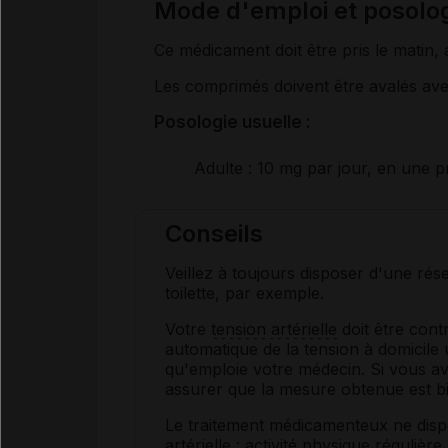
Mode d'emploi et posol
Ce médicament doit être pris le matin, 
Les comprimés doivent être avalés av
Posologie usuelle :
Adulte
: 10 mg par jour, en une pr
Conseils
Veillez à toujours disposer d'une ré
toilette, par exemple.
Votre
tension artérielle
doit être cont
automatique de la tension à domicile 
qu'emploie votre médecin. Si vous av
assurer que la mesure obtenue est b
Le traitement médicamenteux ne disp
artérielle
: activité physique régulièr