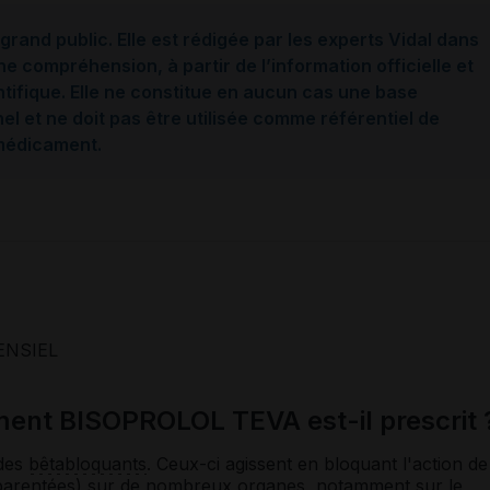
grand public. Elle est rédigée par les experts Vidal dans
ne compréhension, à partir de l’information officielle et
ntifique. Elle ne constitue en aucun cas une base
l et ne doit pas être utilisée comme référentiel de
 médicament.
ENSIEL
ment BISOPROLOL TEVA est-il prescrit 
 des
bêtabloquants
. Ceux-ci agissent en bloquant l'action de
arentées) sur de nombreux organes, notamment sur le