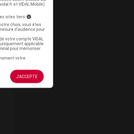
vidal.fr et VIDAL Mobile)
es sites tiers
i
votre choix, vous êtes
mesure d'audience pour
u de votre compte VIDAL
a uniquement applicable
rminal pour mémoriser
t moment votre
J'ACCEPTE