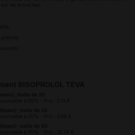
 sur les bronches.
elle
,
poitrine
.
suivants :
ament BISOPROLOL TEVA
anc) ; boîte de 30
boursable à 65%
- Prix : 2.13 €
lanc) ; boîte de 30
boursable à 65%
- Prix : 3.88 €
lanc) ; boîte de 90
boursable à 65%
- Prix : 10.74 €