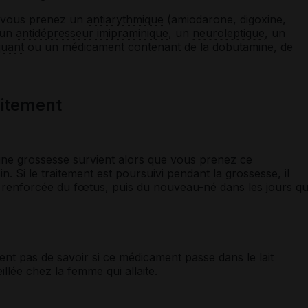
i vous prenez un
antiarythmique
(amiodarone, digoxine,
 un
antidépresseur imipraminique
, un
neuroleptique
, un
quant
ou un médicament contenant de la dobutamine, de
laitement
une grossesse survient alors que vous prenez ce
 Si le traitement est poursuivi pendant la grossesse, il
 renforcée du fœtus, puis du nouveau-né dans les jours qu
nt pas de savoir si ce médicament passe dans le lait
illée chez la femme qui allaite.