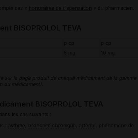
compte des «
honoraires de dispensation
» du pharmacien.
ment BISOPROLOL TEVA
p cp
p cp
5 mg
10 mg
e
le sur la page produit de chaque médicament de la gamme
nom du médicament).
médicament BISOPROLOL TEVA
dans les cas suivants :
ns :
asthme
,
bronchite chronique
,
artérite
, phénomène de