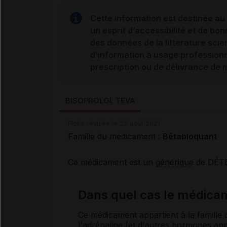
Cette information est destinée au 
un esprit d’accessibilité et de bon
des données de la littérature scie
d’information à usage professionne
prescription ou de délivrance de
BISOPROLOL TEVA
Fiche révisée le 23 août 2021
Famille du médicament :
Bêtabloquant
Ce médicament est un
générique
de DÉT
Dans quel cas le médica
Ce médicament appartient à la famille
l'
adrénaline
(et d'autres
hormones
app