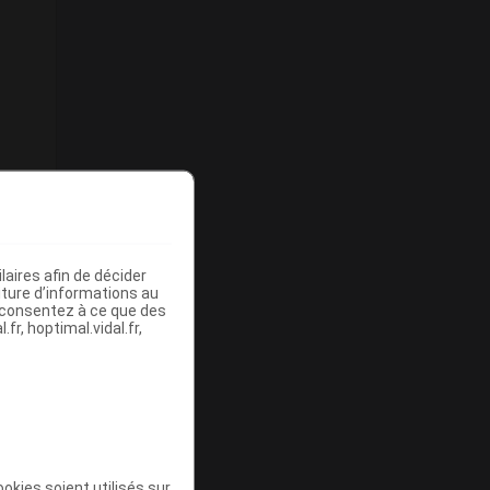
aires afin de décider
iture d’informations au
s consentez à ce que des
fr, hoptimal.vidal.fr,
okies soient utilisés sur