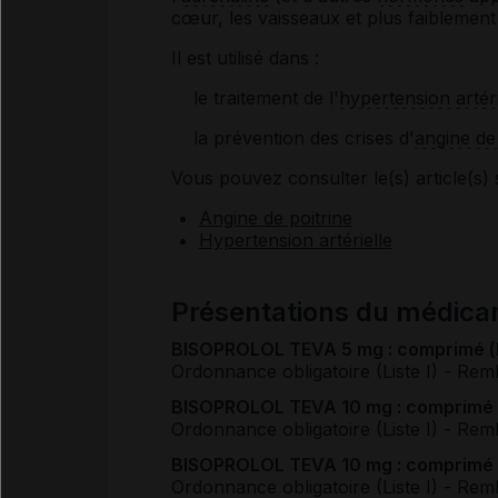
cœur, les vaisseaux et plus faiblement
Il est utilisé dans :
le traitement de l'
hypertension artéri
la prévention des crises d'
angine de 
Vous pouvez consulter le(s) article(s) 
Angine de poitrine
Hypertension artérielle
Présentations du médic
BISOPROLOL TEVA 5 mg : comprimé (bl
Ordonnance obligatoire (Liste I)
- Rem
BISOPROLOL TEVA 10 mg : comprimé (b
Ordonnance obligatoire (Liste I)
- Rem
BISOPROLOL TEVA 10 mg : comprimé (b
Ordonnance obligatoire (Liste I)
- Rem