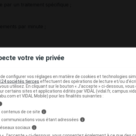
 par un traitement spécifique ;
tements par minute ;
pecte votre vie privée
e configurer vos réglages en matière de cookies et technologies simil
124 sociétés tierces
effectuent des opérations de lecture et/ou d’écr
ous utilisez. En cliquant sur le bouton « J’accepte » ci-dessous, vou
raitement, en particulier en cas d'
angine de poitrine
. Les
ur certains sites et applications édités par VIDAL (vidal.fr, campus.vidal.
abu.com et VIDAL Mobile) pour les finalités suivantes :
sivement. Prenez un avis médical.
i
nt de la crise
d'
angine de poitrine
. Il n'est pas adapté non
 contenus de ce site
i
ulière d'
angine de poitrine
appelée
angor
de Printzmétal
s communications vous étant adressées
eur
. Il peut néanmoins être associé à celui-ci lorsqu'une
i
te avec un
angor
de Printzmétal.
 réseaux sociaux
i
on « J’accepte » ci-dessous, vous consentez également à ce que des co