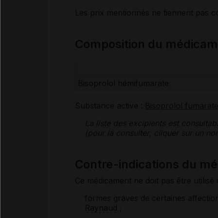
Les prix mentionnés ne tiennent pas 
Composition du médica
Bisoprolol hémifumarate
Substance active :
Bisoprolol fumarat
La liste des
excipients
est consultab
(pour la consulter, cliquer sur un 
Contre-indications du 
Ce médicament ne doit pas être utilisé 
formes graves de certaines affectio
Raynaud
;