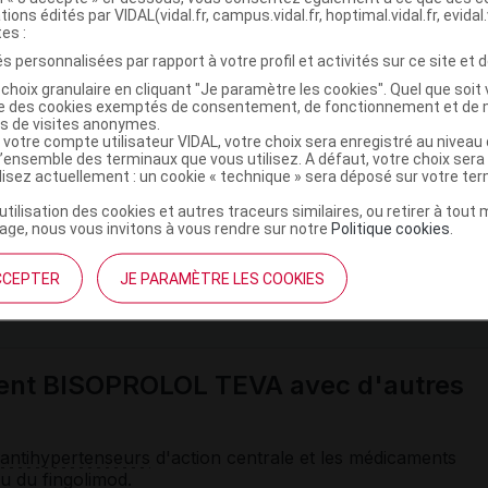
cas d'
insuffisance rénale
grave et chez la personne âgée.
tions édités par VIDAL(vidal.fr, campus.vidal.fr, hoptimal.vidal.fr, evidal.
tes :
ts
peuvent masquer certains
symptômes
de
s personnalisées par rapport à votre profil et activités sur ce site et d
ration du cœur essentiellement).
choix granulaire en cliquant "Je paramètre les cookies". Quel que soit 
 les
réactions allergiques
et empêcher l'action de
ise des cookies exemptés de consentement, de fonctionnement et de 
es de visites anonymes.
nt d'urgence du
choc anaphylactique
. Lors d'examens
 votre compte utilisateur VIDAL, votre choix sera enregistré au nivea
 de produits de contraste iodés (susceptibles de provoquer
l’ensemble des terminaux que vous utilisez. A défaut, votre choix ser
doit, si possible, être suspendu avec l'accord de votre
ilisez actuellement : un cookie « technique » sera déposé sur votre te
’utilisation des cookies et autres traceurs similaires, ou retirer à tou
ge, nous vous invitons à vous rendre sur notre
Politique cookies
.
ammée, l'anesthésiste doit être prévenu de la prise de ce
CCEPTER
JE PARAMÈTRE LES COOKIES
ne substance susceptible de rendre positifs certains
tests
ment BISOPROLOL TEVA avec d'autres
antihypertenseurs
d'action centrale et les médicaments
u du fingolimod.