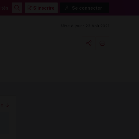
ités
S'inscrire
Se connecter
Rechercher
Mise à jour : 23 Aoû 2021
Copier l'url
Email
me