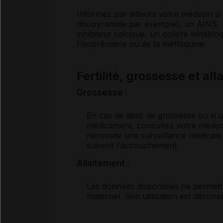
Informez par ailleurs votre médecin s
disopyramide par exemple), un
AINS
,
inhibiteur calcique
, un
collyre
bêtablo
l'isoprénaline ou de la méfloquine.
Fertilité, grossesse et al
Grossesse :
En cas de désir de grossesse ou si 
médicament, consultez votre médecin.
nécessite une surveillance médicale
suivent l'accouchement.
Allaitement :
Les données disponibles ne permette
maternel. Son utilisation est déconse