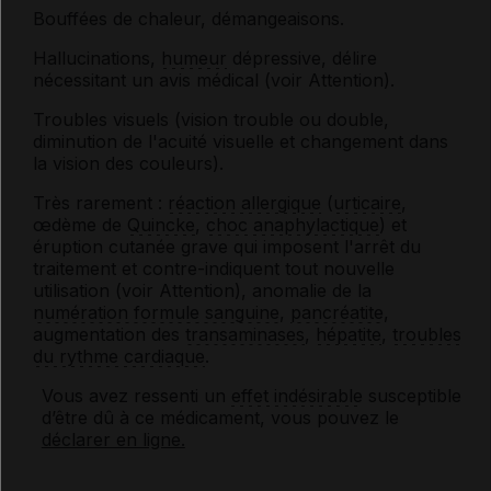
Bouffées de chaleur, démangeaisons.
Hallucinations,
humeur
dépressive, délire
nécessitant un avis médical (voir Attention).
Troubles visuels (vision trouble ou double,
diminution de l'acuité visuelle et changement dans
la vision des couleurs).
Très rarement :
réaction allergique
(
urticaire
,
œdème de
Quincke
,
choc anaphylactique
) et
éruption cutanée grave qui imposent l'arrêt du
traitement et contre-indiquent tout nouvelle
utilisation (voir Attention), anomalie de la
numération formule sanguine
,
pancréatite
,
augmentation des
transaminases
,
hépatite
,
troubles
du rythme cardiaque
.
Vous avez ressenti un
effet indésirable
susceptible
d’être dû à ce médicament, vous pouvez le
déclarer en ligne.