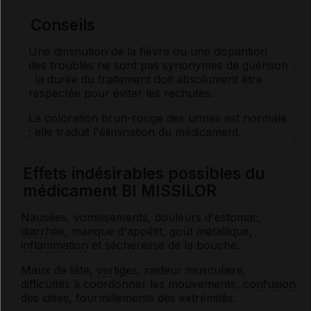
Conseils
Une diminution de la fièvre ou une disparition
des troubles ne sont pas synonymes de guérison
: la durée du traitement doit absolument être
respectée pour éviter les rechutes.
La coloration brun-rouge des urines est normale
; elle traduit l'élimination du médicament.
Effets indésirables possibles du
médicament BI MISSILOR
Nausées, vomissements, douleurs d'estomac,
diarrhée
, manque d'appétit, goût métallique,
inflammation
et sécheresse de la bouche.
Maux de tête,
vertiges
, raideur musculaire,
difficultés à coordonner les mouvements,
confusion
des idées, fourmillements des extrémités.