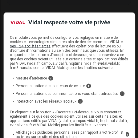
Interactions du médicament BI
Vidal respecte votre vie privée
MISSILOR avec d'autres
substances
Ce module vous permet de configurer vos réglages en matière de
cookies et technologies similaires afin de décider comment VIDAL et
Ce médicament peut interagir avec ceux contenant
ses 124 sociétés tierces
effectuent des opérations de lecture et/ou
du disulfirame (
ESPÉRAL
) ou du busulfan
d’écriture d’informations au sein des terminaux que vous utilisez. En
(uniquement disponible à l'hôpital).
cliquant sur le bouton « J’accepte » ci-dessous, vous consentez à ce
que des cookies soient utilisés sur certains sites et applications édités
par VIDAL (vidal.fr, campus.vidal.fr, hoptimal.vidal.fr, evidal.vidal.fr,
Informez par ailleurs votre médecin ou votre
fr.m3manabu.com et VIDAL Mobile) pour les finalités suivantes :
pharmacien si vous prenez un médicament
susceptible de provoquer des
torsades de pointes
,
Mesure d’audience
i
un
anticonvulsivant
, un
anticoagulant
oral ou un
Personnalisation des contenus de ce site
i
médicament contenant de la rifampicine, du
lithium
,
Personnalisation des communications vous étant adressées
i
du fluoro-uracile ou de la lévodopa.
Interaction avec les réseaux sociaux
i
En cliquant sur le bouton « J’accepte » ci-dessous, vous consentez
Fertilité, grossesse et allaitement
également à ce que des cookies soient utilisés sur certains sites et
applications édités par VIDAL(vidal.fr, campus.vidal.fr, hoptimal.vidal.fr,
evidal.vidal.fr et VIDAL Mobile) pour les finalités suivantes :
Grossesse :
Affichage de publicités personnalisées par rapport à votre profil et
i
activités sur ce site et des sites tiers