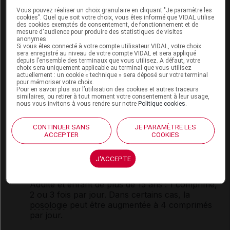
Ce médicament peut être prescrit si besoin chez la
Vous pouvez réaliser un choix granulaire en cliquant "Je paramètre les
femme enceinte.
cookies". Quel que soit votre choix, vous êtes informé que VIDAL utilise
des cookies exemptés de consentement, de fonctionnement et de
mesure d'audience pour produire des statistiques de visites
Allaitement :
anonymes.
Si vous êtes connecté à votre compte utilisateur VIDAL, votre choix
sera enregistré au niveau de votre compte VIDAL et sera appliqué
Ce médicament passe dans le lait maternel :
depuis l’ensemble des terminaux que vous utilisez. A défaut, votre
l'allaitement est déconseillé.
choix sera uniquement applicable au terminal que vous utilisez
actuellement : un cookie « technique » sera déposé sur votre terminal
pour mémoriser votre choix.
Pour en savoir plus sur l’utilisation des cookies et autres traceurs
similaires, ou retirer à tout moment votre consentement à leur usage,
Mode d'emploi et posologie du
nous vous invitons à vous rendre sur notre
Politique cookies
.
médicament BI MISSILOR
CONTINUER SANS
JE PARAMÈTRE LES
Ce médicament est pris de préférence au cours des
ACCEPTER
COOKIES
repas.
J'ACCEPTE
Posologie usuelle :
Adulte et enfant de plus de 15 ans
: 1 comprimé,
2 ou 3 fois par jour. Dans certains cas, la
posologie
peut être augmentée à 4 comprimés
par jour.