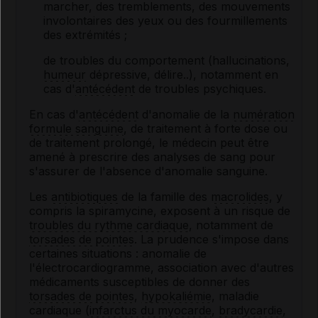
marcher, des tremblements, des mouvements
involontaires des yeux ou des fourmillements
des extrémités ;
de troubles du comportement (hallucinations,
humeur
dépressive, délire..), notamment en
cas d'
antécédent
de troubles psychiques.
En cas d'
antécédent
d'anomalie de la
numération
formule sanguine
, de traitement à forte dose ou
de traitement prolongé, le médecin peut être
amené à prescrire des analyses de sang pour
s'assurer de l'absence d'anomalie sanguine.
Les
antibiotiques
de la famille des
macrolides
, y
compris la spiramycine, exposent à un risque de
troubles du rythme cardiaque
, notamment de
torsades de pointes
. La prudence s'impose dans
certaines situations : anomalie de
l'électrocardiogramme, association avec d'autres
médicaments susceptibles de donner des
torsades de pointes
,
hypokaliémie
, maladie
cardiaque (
infarctus du myocarde
,
bradycardie
,