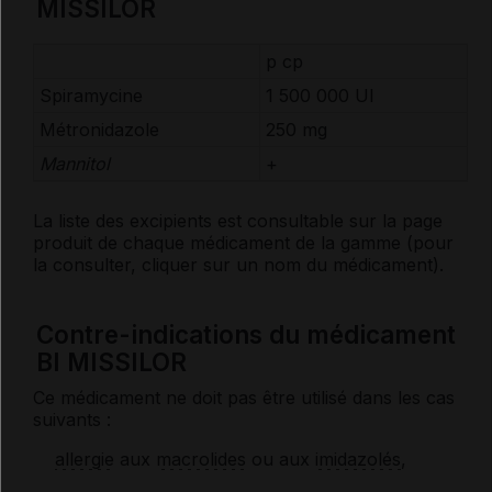
MISSILOR
p cp
Spiramycine
1 500 000
UI
Métronidazole
250 mg
Mannitol
+
La liste des
excipients
est consultable sur la page
produit de chaque médicament de la gamme (pour
la consulter, cliquer sur un nom du médicament).
Contre-indications du médicament
BI MISSILOR
Ce médicament ne doit pas être utilisé dans les cas
suivants :
allergie
aux
macrolides
ou aux
imidazolés
,