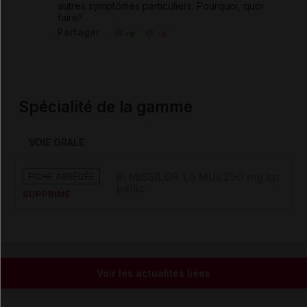
autres symptômes particuliers. Pourquoi, quoi
faire?
Partager
+9
-0
Spécialité de la gamme
VOIE ORALE
FICHE ABRÉGÉE
BI MISSILOR 1,5 MUI/250 mg cp
pellic
SUPPRIMÉ
Voir les actualités liées