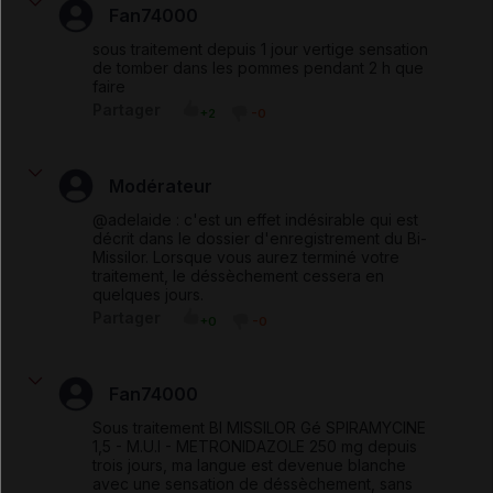
Fan74000
sous traitement depuis 1 jour vertige sensation
de tomber dans les pommes pendant 2 h que
faire
Partager
+2
-0
Modérateur
@adelaide : c'est un effet indésirable qui est
décrit dans le dossier d'enregistrement du Bi-
Missilor. Lorsque vous aurez terminé votre
traitement, le déssèchement cessera en
quelques jours.
Partager
+0
-0
Fan74000
Sous traitement BI MISSILOR Gé SPIRAMYCINE
1,5 - M.U.I - METRONIDAZOLE 250 mg depuis
trois jours, ma langue est devenue blanche
avec une sensation de déssèchement, sans