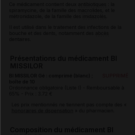
Ce médicament contient deux
antibiotiques
: la
spiramycine, de la famille des
macrolides
, et le
métronidazole, de la famille des
imidazolés
.
Il est utilisé dans le traitement des infections de la
bouche et des dents, notamment des
abcès
dentaires.
Présentations du médicament BI
MISSILOR
BI MISSILOR Gé : comprimé (blanc) ;
SUPPRIMÉ
boîte de 10
Ordonnance obligatoire (Liste I)
- Remboursable à
65%
- Prix : 3.72 €
Les prix mentionnés ne tiennent pas compte des «
honoraires de dispensation
» du pharmacien.
Composition du médicament BI