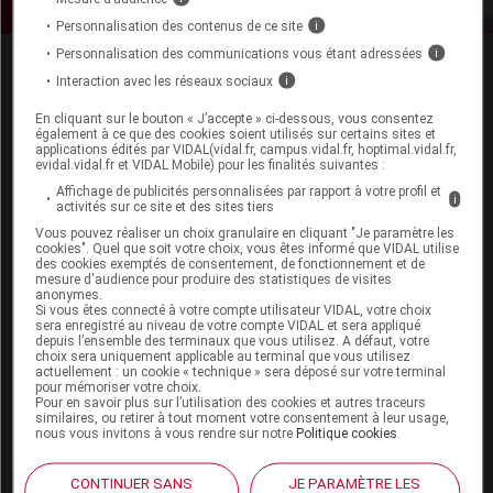
Personnalisation des contenus de ce site
i
Personnalisation des communications vous étant adressées
i
Interaction avec les réseaux sociaux
i
En cliquant sur le bouton « J’accepte » ci-dessous, vous consentez
également à ce que des cookies soient utilisés sur certains sites et
applications édités par VIDAL(vidal.fr, campus.vidal.fr, hoptimal.vidal.fr,
evidal.vidal.fr et VIDAL Mobile) pour les finalités suivantes :
Espace produit
Affichage de publicités personnalisées par rapport à votre profil et
i
activités sur ce site et des sites tiers
Boutique
Vous pouvez réaliser un choix granulaire en cliquant "Je paramètre les
VIDAL Expert
cookies". Quel que soit votre choix, vous êtes informé que VIDAL utilise
VIDAL Hoptimal
des cookies exemptés de consentement, de fonctionnement et de
mesure d'audience pour produire des statistiques de visites
eVIDAL
anonymes.
VIDAL Mobile
Si vous êtes connecté à votre compte utilisateur VIDAL, votre choix
sera enregistré au niveau de votre compte VIDAL et sera appliqué
VIDAL widget
depuis l’ensemble des terminaux que vous utilisez. A défaut, votre
VIDAL Sécurisation
choix sera uniquement applicable au terminal que vous utilisez
VIDAL e-Services
actuellement : un cookie « technique » sera déposé sur votre terminal
pour mémoriser votre choix.
Espace institutionnel
Pour en savoir plus sur l’utilisation des cookies et autres traceurs
similaires, ou retirer à tout moment votre consentement à leur usage,
Qui sommes-nous ?
nous vous invitons à vous rendre sur notre
Politique cookies
.
VIDAL France
Carrières
CONTINUER SANS
JE PARAMÈTRE LES