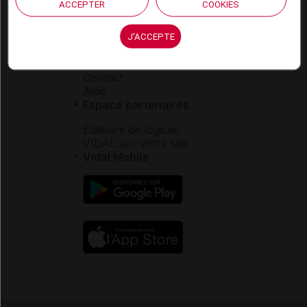
Charte éthique et
ACCEPTER
COOKIES
déontologique
J'ACCEPTE
Service client
Contact
Aide
Espace partenaires
Éditeurs de logiciel
VIDAL sur votre site
Vidal Mobile