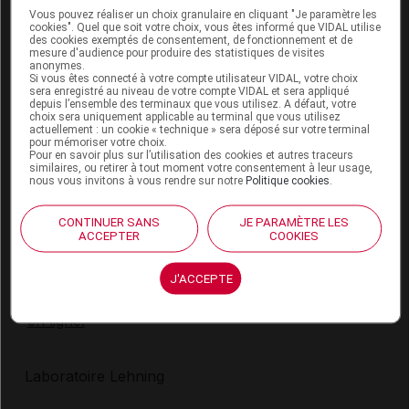
Vous pouvez réaliser un choix granulaire en cliquant "Je paramètre les
Ce médicament est pris de préférence en dehors
cookies". Quel que soit votre choix, vous êtes informé que VIDAL utilise
des cookies exemptés de consentement, de fonctionnement et de
des repas.
mesure d'audience pour produire des statistiques de visites
anonymes.
Croquer les comprimés, puis les laisser fondre sous
Si vous êtes connecté à votre compte utilisateur VIDAL, votre choix
sera enregistré au niveau de votre compte VIDAL et sera appliqué
la langue.
depuis l’ensemble des terminaux que vous utilisez. A défaut, votre
choix sera uniquement applicable au terminal que vous utilisez
Posologie usuelle :
actuellement : un cookie « technique » sera déposé sur votre terminal
pour mémoriser votre choix.
Pour en savoir plus sur l’utilisation des cookies et autres traceurs
Adulte
: 2 comprimés, 2 à 3 fois par jour.
similaires, ou retirer à tout moment votre consentement à leur usage,
nous vous invitons à vous rendre sur notre
Politique cookies
.
Effets indésirables possibles du
CONTINUER SANS
JE PARAMÈTRE LES
ACCEPTER
COOKIES
médicament
J'ACCEPTE
Vous avez ressenti un
effet indésirable
susceptible
d’être dû à ce médicament, vous pouvez le
déclarer
en ligne.
Laboratoire Lehning