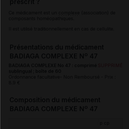
prescrit ?
Ce médicament est un
complexe
(association) de
composants homéopathiques.
Il est utilisé traditionnellement en cas de cellulite.
Présentations du médicament
o
BADIAGA COMPLEXE N
47
BADIAGA COMPLEXE No 47 : comprimé
SUPPRIMÉ
sublingual
; boîte de 60
Ordonnance facultative
- Non Remboursé
- Prix :
8.9 €
Composition du médicament
o
BADIAGA COMPLEXE N
47
p cp