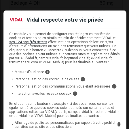
Badiaga 4
DH
60 mg
Baryta carbonica 4
DH
60 mg
Vidal respecte votre vie privée
Natrum sulfuricum 4
DH
60 mg
Phytolacca decandra 6
DH
60 mg
Ce module vous permet de configurer vos réglages en matière de
Lactose
+
cookies et technologies similaires afin de décider comment VIDAL et
ses 124 sociétés tierces
effectuent des opérations de lecture et/ou
d’écriture d’informations au sein des terminaux que vous utilisez. En
cliquant sur le bouton « J’accepte » ci-dessous, vous consentez à ce
que des cookies soient utilisés sur certains sites et applications édités
Fertilité, grossesse et allaitement
par VIDAL (vidal.fr, campus.vidal.fr, hoptimal.vidal.fr, evidal.vidal.fr,
fr.m3manabu.com et VIDAL Mobile) pour les finalités suivantes :
Aux
dilutions homéopathiques
, les substances
Mesure d’audience
i
contenues dans ce médicament ne sont pas
connues pour être toxiques pendant la grossesse
Personnalisation des contenus de ce site
i
ou l'allaitement. Néanmoins, ne l'utilisez pas sans
Personnalisation des communications vous étant adressées
i
l'avis de votre médecin ou de votre pharmacien.
Interaction avec les réseaux sociaux
i
En cliquant sur le bouton « J’accepte » ci-dessous, vous consentez
Mode d'emploi et posologie du
également à ce que des cookies soient utilisés sur certains sites et
applications édités par VIDAL(vidal.fr, campus.vidal.fr, hoptimal.vidal.fr,
médicament BADIAGA COMPLEXE
evidal.vidal.fr et VIDAL Mobile) pour les finalités suivantes :
o
Affichage de publicités personnalisées par rapport à votre profil et
N
47
i
activités sur ce site et des sites tiers