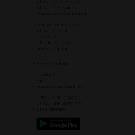
VIDAL Sécurisation
VIDAL e-Services
Espace institutionnel
Qui sommes-nous ?
VIDAL France
Carrières
Charte éthique et
déontologique
Service client
Contact
Aide
Espace partenaires
Éditeurs de logiciel
VIDAL sur votre site
Vidal Mobile