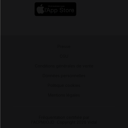
Presse
-
CGU
-
Conditions générales de vente
-
Données personnelles
-
Politique cookies
-
Mentions légales
Fréquentation certifiée par
l'ACPM/OJD
|
Copyright 2026 Vidal