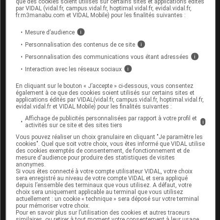
éventuel lié à son utilisation est individuelle :
que des cookies soient utilisés sur certains sites et applications édités
par VIDAL (vidal.fr, campus.vidal.fr, hoptimal.vidal.fr, evidal.vidal.fr,
demandez conseil à votre pharmacien ou à votre
fr.m3manabu.com et VIDAL Mobile) pour les finalités suivantes :
médecin.
Mesure d’audience
i
Personnalisation des contenus de ce site
i
Mode d'emploi et posologie du
Personnalisation des communications vous étant adressées
i
médicament AVENA SATIVA
Interaction avec les réseaux sociaux
i
TEINTURE MÈRE WELEDA
En cliquant sur le bouton « J’accepte » ci-dessous, vous consentez
également à ce que des cookies soient utilisés sur certains sites et
Les
gouttes
doivent être diluées dans un peu d'eau.
applications édités par VIDAL(vidal.fr, campus.vidal.fr, hoptimal.vidal.fr,
evidal.vidal.fr et VIDAL Mobile) pour les finalités suivantes :
Posologie usuelle :
Affichage de publicités personnalisées par rapport à votre profil et
i
activités sur ce site et des sites tiers
Adulte et enfant de plus de 12 ans
:
Vous pouvez réaliser un choix granulaire en cliquant "Je paramètre les
cookies". Quel que soit votre choix, vous êtes informé que VIDAL utilise
fatigue passagère : 20
gouttes
, 3 fois par
des cookies exemptés de consentement, de fonctionnement et de
jour ;
mesure d'audience pour produire des statistiques de visites
anonymes.
troubles du sommeil : 20
gouttes
, 3 fois par
Si vous êtes connecté à votre compte utilisateur VIDAL, votre choix
jour et 40
gouttes
au coucher.
sera enregistré au niveau de votre compte VIDAL et sera appliqué
depuis l’ensemble des terminaux que vous utilisez. A défaut, votre
choix sera uniquement applicable au terminal que vous utilisez
Les prises doivent être espacées dès l'amélioration
actuellement : un cookie « technique » sera déposé sur votre terminal
des
symptômes
.
pour mémoriser votre choix.
Pour en savoir plus sur l’utilisation des cookies et autres traceurs
similaires, ou retirer à tout moment votre consentement à leur usage,