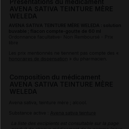
Présentations du médicament
AVENA SATIVA TEINTURE MÈRE
WELEDA
AVENA SATIVA TEINTURE MÈRE WELEDA : solution
buvable ; flacon compte-
goutte
de 60 ml
Ordonnance facultative
- Non Remboursé
- Prix
libre
Les prix mentionnés ne tiennent pas compte des «
honoraires de dispensation
» du pharmacien.
Composition du médicament
AVENA SATIVA TEINTURE MÈRE
WELEDA
Avena sativa,
teinture mère
;
alcool
.
Substance active :
Avena sativa teinture
La liste des
excipients
est consultable sur la page