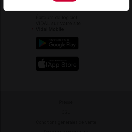
Aide
Espace partenaires
Éditeurs de logiciel
VIDAL sur votre site
Vidal Mobile
Presse
-
CGU
-
Conditions générales de vente
-