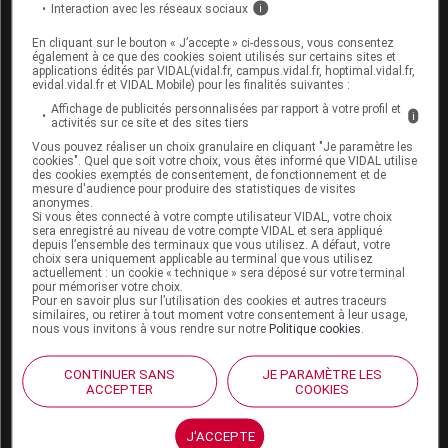
Interaction avec les réseaux sociaux
i
Espace produit
En cliquant sur le bouton « J’accepte » ci-dessous, vous consentez
également à ce que des cookies soient utilisés sur certains sites et
Boutique
applications édités par VIDAL(vidal.fr, campus.vidal.fr, hoptimal.vidal.fr,
evidal.vidal.fr et VIDAL Mobile) pour les finalités suivantes :
VIDAL Expert
VIDAL Hoptimal
Affichage de publicités personnalisées par rapport à votre profil et
i
activités sur ce site et des sites tiers
eVIDAL
VIDAL Mobile
Vous pouvez réaliser un choix granulaire en cliquant "Je paramètre les
cookies". Quel que soit votre choix, vous êtes informé que VIDAL utilise
VIDAL widget
des cookies exemptés de consentement, de fonctionnement et de
VIDAL Sécurisation
mesure d'audience pour produire des statistiques de visites
anonymes.
VIDAL e-Services
Si vous êtes connecté à votre compte utilisateur VIDAL, votre choix
Espace institutionnel
sera enregistré au niveau de votre compte VIDAL et sera appliqué
depuis l’ensemble des terminaux que vous utilisez. A défaut, votre
choix sera uniquement applicable au terminal que vous utilisez
Qui sommes-nous ?
actuellement : un cookie « technique » sera déposé sur votre terminal
VIDAL France
pour mémoriser votre choix.
Pour en savoir plus sur l’utilisation des cookies et autres traceurs
Carrières
similaires, ou retirer à tout moment votre consentement à leur usage,
Charte éthique et
nous vous invitons à vous rendre sur notre
Politique cookies
.
déontologique
CONTINUER SANS
JE PARAMÈTRE LES
ACCEPTER
COOKIES
Service client
Contact
J'ACCEPTE