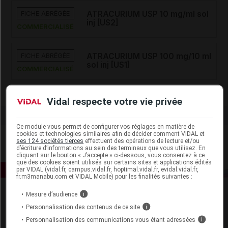
FICHE ABRÉGÉE
ATRACURIUM USP 10 mg/ml sol
inj [US2]
COMMERCIALISÉ
FICHE ABRÉGÉE
ATRACURIUM USP 100 mg/10 ml
sol inj [US1]
COMMERCIALISÉ
Vidal respecte votre vie privée
Ce module vous permet de configurer vos réglages en matière de
cookies et technologies similaires afin de décider comment VIDAL et
ses 124 sociétés tierces
effectuent des opérations de lecture et/ou
d’écriture d’informations au sein des terminaux que vous utilisez. En
cliquant sur le bouton « J’accepte » ci-dessous, vous consentez à ce
que des cookies soient utilisés sur certains sites et applications édités
par VIDAL (vidal.fr, campus.vidal.fr, hoptimal.vidal.fr, evidal.vidal.fr,
fr.m3manabu.com et VIDAL Mobile) pour les finalités suivantes :
Mesure d’audience
i
Personnalisation des contenus de ce site
i
Personnalisation des communications vous étant adressées
i