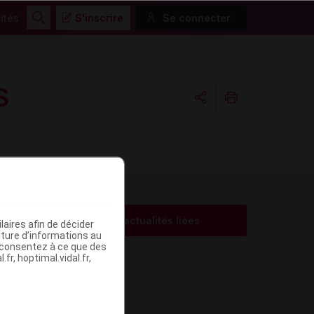
ités
S'inscrire
Se connecter
Rechercher
S
Copier l'url
Email
Voir les actualités liées
aires afin de décider
me
iture d’informations au
s consentez à ce que des
fr, hoptimal.vidal.fr,