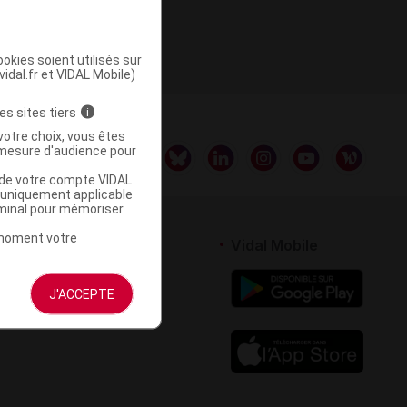
te 1
okies soient utilisés sur
vidal.fr et VIDAL Mobile)
es sites tiers
i
votre choix, vous êtes
mesure d'audience pour
u de votre compte VIDAL
a uniquement applicable
rminal pour mémoriser
t moment votre
rtenaires
Vidal Mobile
 logiciel
J'ACCEPTE
votre site