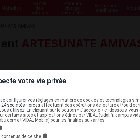
Santé
Prise en
Formations
Maladies
des
charge
Actual
médicales
patients
médicale
SUNATE AMIVAS
ment
ARTESUNATE AMIVA
pecte votre vie privée
e configurer vos réglages en matière de cookies et technologies simil
Voir les spécialités de la gam
124 sociétés tierces
effectuent des opérations de lecture et/ou d’écr
ous utilisez. En cliquant sur le bouton « J’accepte » ci-dessous, vou
ur certains sites et applications édités par VIDAL (vidal.fr, campus.vidal.
abu.com et VIDAL Mobile) pour les finalités suivantes :
i
 contenus de ce site
i
AS 110 mg pdre/solv p