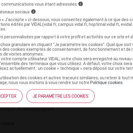
intraveineuse
Lis
s communications vous étant adressées
i
 réseaux sociaux
i
on « J’accepte » ci-dessous, vous consentez également à ce que des co
tions édités par VIDAL(vidal.fr, campus.vidal.fr, hoptimal.vidal.fr, evidal.
tes :
s personnalisées par rapport à votre profil et activités sur ce site et d
choix granulaire en cliquant "Je paramètre les cookies". Quel que soit 
ise des cookies exemptés de consentement, de fonctionnement et de 
es de visites anonymes.
 votre compte utilisateur VIDAL, votre choix sera enregistré au nivea
l’ensemble des terminaux que vous utilisez. A défaut, votre choix ser
ilisez actuellement : un cookie « technique » sera déposé sur votre te
’utilisation des cookies et autres traceurs similaires, ou retirer à tou
institutionnel
Espace pa
ge, nous vous invitons à vous rendre sur notre
Politique cookies
.
mmes-nous ?
Éditeurs de
CCEPTER
JE PARAMÈTRE LES COOKIES
France
VIDAL sur 
es
éthique et déontologique
 client