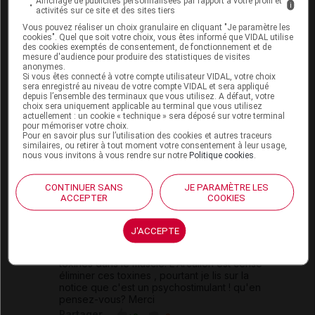
Affichage de publicités personnalisées par rapport à votre profil et
i
activités sur ce site et des sites tiers
Vous pouvez réaliser un choix granulaire en cliquant "Je paramètre les
Modérateur
cookies". Quel que soit votre choix, vous êtes informé que VIDAL utilise
des cookies exemptés de consentement, de fonctionnement et de
mesure d'audience pour produire des statistiques de visites
Bonjour Laurent22, L'Arcalion est en effet un
anonymes.
psychostimulant... Est-ce que le médecin a
Si vous êtes connecté à votre compte utilisateur VIDAL, votre choix
considéré que vos douleurs étaient d'origine
sera enregistré au niveau de votre compte VIDAL et sera appliqué
psychologique, ou votre fatigue (ce qui est
depuis l’ensemble des terminaux que vous utilisez. A défaut, votre
possible) ?
choix sera uniquement applicable au terminal que vous utilisez
actuellement : un cookie « technique » sera déposé sur votre terminal
Partager
+0
-0
pour mémoriser votre choix.
Pour en savoir plus sur l’utilisation des cookies et autres traceurs
similaires, ou retirer à tout moment votre consentement à leur usage,
nous vous invitons à vous rendre sur notre
Politique cookies
.
Fan74000
CONTINUER SANS
JE PARAMÈTRE LES
Mon médecin m'a prescrit Arcalion 200 pour
ACCEPTER
COOKIES
des douleurs musculaires à l'effort qui
pourraient être dues, selon lui, à mon diabète
de type 1 et donc aux effets d'une glycémie
J'ACCEPTE
plus élevée que chez un sujet non diabétique
et qui provoquent une accumulation de
toxines dans le muscle. L'Arcalion est censé
éliminer ces toxines , pourtant je lis sur la
notice que c'est un psychostimulant ! qu'en
pensez-vous? Merci
Partager