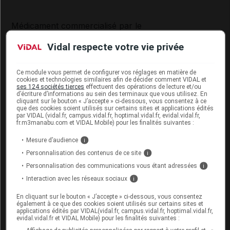
Médicament commercialisé par le
Les Laboratoires Servier
Vidal respecte votre vie privée
Les commentaires sont
Ce module vous permet de configurer vos réglages en matière de
momentanément désactivés
cookies et technologies similaires afin de décider comment VIDAL et
ses 124 sociétés tierces
effectuent des opérations de lecture et/ou
d’écriture d’informations au sein des terminaux que vous utilisez. En
La publication de commentaires est
cliquant sur le bouton « J’accepte » ci-dessous, vous consentez à ce
momentanément indisponible.
que des cookies soient utilisés sur certains sites et applications édités
par VIDAL (vidal.fr, campus.vidal.fr, hoptimal.vidal.fr, evidal.vidal.fr,
fr.m3manabu.com et VIDAL Mobile) pour les finalités suivantes :
Les plus
récents
Mesure d’audience
i
Personnalisation des contenus de ce site
i
Personnalisation des communications vous étant adressées
i
Fan74000
Interaction avec les réseaux sociaux
i
Merci pour votre assistance conseille relatif à
ce medicament, je l'ai acheté depuis l'Egypt
En cliquant sur le bouton « J’accepte » ci-dessous, vous consentez
au Caire ,est-il toujours efficace comme en
également à ce que des cookies soient utilisés sur certains sites et
France ? merci.
applications édités par VIDAL(vidal.fr, campus.vidal.fr, hoptimal.vidal.fr,
evidal.vidal.fr et VIDAL Mobile) pour les finalités suivantes :
Partager
+0
-0