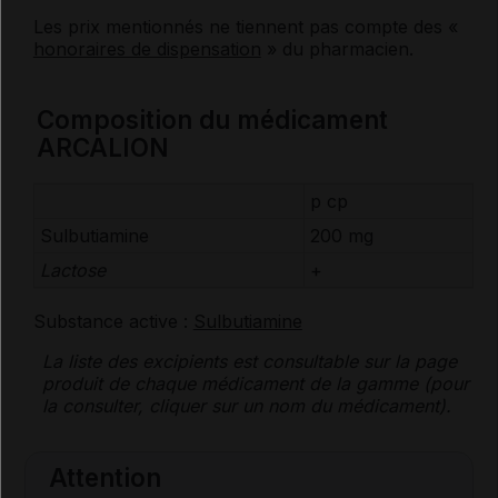
Les prix mentionnés ne tiennent pas compte des «
honoraires de dispensation
» du pharmacien.
Composition du médicament
ARCALION
p cp
Sulbutiamine
200 mg
Lactose
+
Substance active :
Sulbutiamine
La liste des
excipients
est consultable sur la page
produit de chaque médicament de la gamme (pour
la consulter, cliquer sur un nom du médicament).
Attention