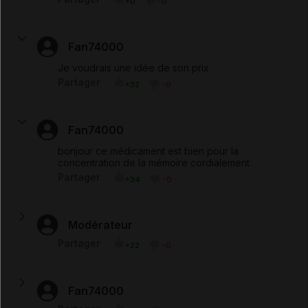
+0
-0
Fan74000
Je voudrais une idée de son prix
Partager
+32
-0
Fan74000
bonjour ce médicament est bien pour la
concentration de la mémoire cordialement
Partager
+34
-0
Modérateur
@younette : cet effet n'est pas mentionné dans le
Partager
+22
-0
dossier d'enregistrement d'Arcalion. Néanmoins,
s'agissant d'un traitement de certains états d'inhibition
physique ou psychique, il est peut-être possible que
cela ait un effet sur la libido. Demandez conseil à votre
Fan74000
médecin.