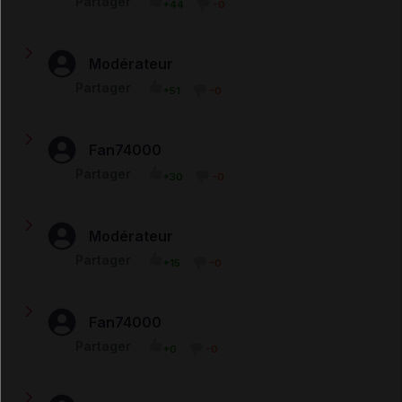
ce produit peut-il avoir un bienfait sur la libido ?
Partager
+44
-0
Modérateur
@chantal : La réponse à votre question est dans la fiche
Partager
+51
-0
ci-dessus.
Fan74000
je voudrais connaitre la composition d'Arcalion. merci à
Partager
+30
-0
l'avance
Modérateur
@nuit131 : Ce médicament est effectivement destiné à
Partager
+15
-0
lutter contre la fatigue. Attention, il ne peut être utilisé
qu'occasionnellement. Jamais plus de quatre semaines
sans avis médical.
Fan74000
Je veux essayer ce médicament car je travaille trop la
Partager
+0
-0
nuit et des fois je serais obligé de continuer la journée
et il me faut de de l'énergie. je peux le prendre ?