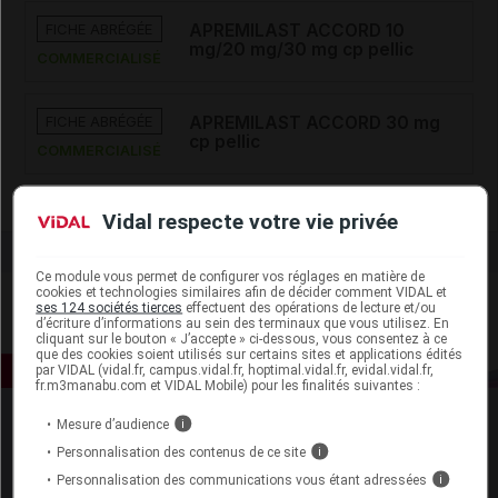
FICHE ABRÉGÉE
APREMILAST ACCORD 10
mg/20 mg/30 mg cp pellic
COMMERCIALISÉ
FICHE ABRÉGÉE
APREMILAST ACCORD 30 mg
cp pellic
COMMERCIALISÉ
Vidal respecte votre vie privée
Ce module vous permet de configurer vos réglages en matière de
cookies et technologies similaires afin de décider comment VIDAL et
ses 124 sociétés tierces
effectuent des opérations de lecture et/ou
d’écriture d’informations au sein des terminaux que vous utilisez. En
cliquant sur le bouton « J’accepte » ci-dessous, vous consentez à ce
que des cookies soient utilisés sur certains sites et applications édités
par VIDAL (vidal.fr, campus.vidal.fr, hoptimal.vidal.fr, evidal.vidal.fr,
fr.m3manabu.com et VIDAL Mobile) pour les finalités suivantes :
Mesure d’audience
i
Personnalisation des contenus de ce site
i
Personnalisation des communications vous étant adressées
i