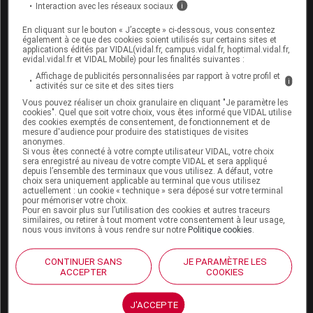
Interaction avec les réseaux sociaux
i
Espace produit
En cliquant sur le bouton « J’accepte » ci-dessous, vous consentez
également à ce que des cookies soient utilisés sur certains sites et
Boutique
applications édités par VIDAL(vidal.fr, campus.vidal.fr, hoptimal.vidal.fr,
evidal.vidal.fr et VIDAL Mobile) pour les finalités suivantes :
VIDAL Expert
VIDAL Hoptimal
Affichage de publicités personnalisées par rapport à votre profil et
i
activités sur ce site et des sites tiers
eVIDAL
VIDAL Mobile
Vous pouvez réaliser un choix granulaire en cliquant "Je paramètre les
cookies". Quel que soit votre choix, vous êtes informé que VIDAL utilise
VIDAL widget
des cookies exemptés de consentement, de fonctionnement et de
VIDAL Sécurisation
mesure d'audience pour produire des statistiques de visites
anonymes.
VIDAL e-Services
Si vous êtes connecté à votre compte utilisateur VIDAL, votre choix
Espace institutionnel
sera enregistré au niveau de votre compte VIDAL et sera appliqué
depuis l’ensemble des terminaux que vous utilisez. A défaut, votre
choix sera uniquement applicable au terminal que vous utilisez
Qui sommes-nous ?
actuellement : un cookie « technique » sera déposé sur votre terminal
VIDAL France
pour mémoriser votre choix.
Pour en savoir plus sur l’utilisation des cookies et autres traceurs
Carrières
similaires, ou retirer à tout moment votre consentement à leur usage,
Charte éthique et
nous vous invitons à vous rendre sur notre
Politique cookies
.
déontologique
CONTINUER SANS
JE PARAMÈTRE LES
ACCEPTER
COOKIES
Service client
Contact
J'ACCEPTE