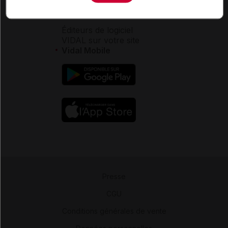
Aide
Espace partenaires
Éditeurs de logiciel
VIDAL sur votre site
Vidal Mobile
Presse
-
CGU
-
Conditions générales de vente
-