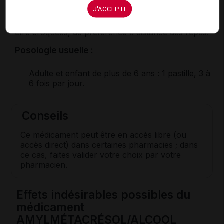
CONSEIL
J'ACCEPTE
Les pastilles doivent être sucées lentement sans
être croquées, de préférence à distance des repas.
Posologie usuelle :
Adulte et enfant de plus de 6 ans
: 1 pastille, 3 à
6 fois par jour.
Conseils
Ce médicament peut être en accès libre (ou
accès direct) dans certaines pharmacies ; dans
ce cas, faites valider votre choix par votre
pharmacien.
Effets indésirables possibles du
médicament
AMYLMÉTACRÉSOL/ALCOOL