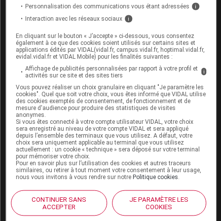
Fertilité, grossesse et allaitement
Personnalisation des communications vous étant adressées
i
Interaction avec les réseaux sociaux
i
Grossesse :
En cliquant sur le bouton « J’accepte » ci-dessous, vous consentez
également à ce que des cookies soient utilisés sur certains sites et
L'effet de ce médicament pendant la grossesse est
applications édités par VIDAL(vidal.fr, campus.vidal.fr, hoptimal.vidal.fr,
mal connu. L'évaluation du risque éventuel lié à
evidal.vidal.fr et VIDAL Mobile) pour les finalités suivantes :
son utilisation est individuelle : demandez conseil à
Affichage de publicités personnalisées par rapport à votre profil et
i
votre pharmacien ou à votre médecin.
activités sur ce site et des sites tiers
Vous pouvez réaliser un choix granulaire en cliquant "Je paramètre les
Allaitement :
cookies". Quel que soit votre choix, vous êtes informé que VIDAL utilise
des cookies exemptés de consentement, de fonctionnement et de
mesure d'audience pour produire des statistiques de visites
Les données disponibles ne permettent pas de
anonymes.
Si vous êtes connecté à votre compte utilisateur VIDAL, votre choix
savoir si ce médicament passe dans le lait
sera enregistré au niveau de votre compte VIDAL et sera appliqué
maternel. Il ne doit pas être utilisé pendant
depuis l’ensemble des terminaux que vous utilisez. A défaut, votre
choix sera uniquement applicable au terminal que vous utilisez
l'allaitement.
actuellement : un cookie « technique » sera déposé sur votre terminal
pour mémoriser votre choix.
Pour en savoir plus sur l’utilisation des cookies et autres traceurs
similaires, ou retirer à tout moment votre consentement à leur usage,
Mode d'emploi et posologie du
nous vous invitons à vous rendre sur notre
Politique cookies
.
médicament
AMYLMÉTACRÉSOL/ALCOOL
CONTINUER SANS
JE PARAMÈTRE LES
ACCEPTER
COOKIES
DICHLOROBENZYLIQUE VIATRIS