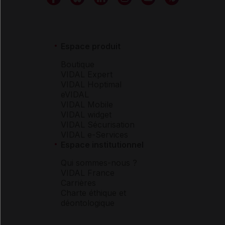
Espace produit
Boutique
VIDAL Expert
VIDAL Hoptimal
eVIDAL
VIDAL Mobile
VIDAL widget
VIDAL Sécurisation
VIDAL e-Services
Espace institutionnel
Qui sommes-nous ?
VIDAL France
Carrières
Charte éthique et
déontologique