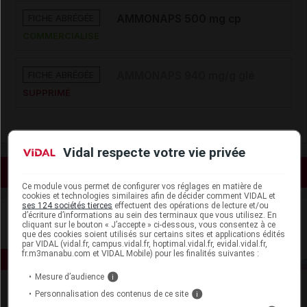
FICHE ABRÉGÉE
AMMONAPS 500 mg cp
COMMERCIALISÉ
FICHE ABRÉGÉE
AMMONAPS 940 mg/g glé
SUPPRIMÉ
Vidal respecte votre vie privée
Voir les actualités liées
Ce module vous permet de configurer vos réglages en matière de
cookies et technologies similaires afin de décider comment VIDAL et
ses 124 sociétés tierces
effectuent des opérations de lecture et/ou
d’écriture d’informations au sein des terminaux que vous utilisez. En
cliquant sur le bouton « J’accepte » ci-dessous, vous consentez à ce
que des cookies soient utilisés sur certains sites et applications édités
par VIDAL (vidal.fr, campus.vidal.fr, hoptimal.vidal.fr, evidal.vidal.fr,
fr.m3manabu.com et VIDAL Mobile) pour les finalités suivantes :
Mesure d’audience
i
Personnalisation des contenus de ce site
i