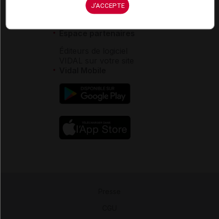
J'ACCEPTE
Contact
Aide
Espace partenaires
Éditeurs de logiciel
VIDAL sur votre site
Vidal Mobile
Presse
-
CGU
-