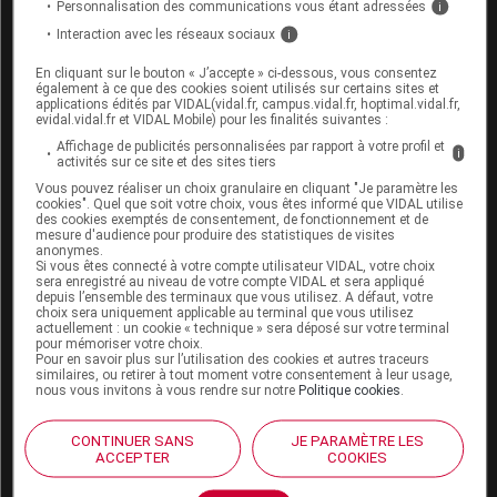
Personnalisation des communications vous étant adressées
i
Interaction avec les réseaux sociaux
i
En cliquant sur le bouton « J’accepte » ci-dessous, vous consentez
Espace produit
également à ce que des cookies soient utilisés sur certains sites et
applications édités par VIDAL(vidal.fr, campus.vidal.fr, hoptimal.vidal.fr,
evidal.vidal.fr et VIDAL Mobile) pour les finalités suivantes :
Boutique
VIDAL Expert
Affichage de publicités personnalisées par rapport à votre profil et
i
activités sur ce site et des sites tiers
VIDAL Hoptimal
Vous pouvez réaliser un choix granulaire en cliquant "Je paramètre les
eVIDAL
cookies". Quel que soit votre choix, vous êtes informé que VIDAL utilise
VIDAL Mobile
des cookies exemptés de consentement, de fonctionnement et de
VIDAL widget
mesure d'audience pour produire des statistiques de visites
anonymes.
VIDAL Sécurisation
Si vous êtes connecté à votre compte utilisateur VIDAL, votre choix
VIDAL e-Services
sera enregistré au niveau de votre compte VIDAL et sera appliqué
depuis l’ensemble des terminaux que vous utilisez. A défaut, votre
Espace institutionnel
choix sera uniquement applicable au terminal que vous utilisez
actuellement : un cookie « technique » sera déposé sur votre terminal
Qui sommes-nous ?
pour mémoriser votre choix.
Pour en savoir plus sur l’utilisation des cookies et autres traceurs
VIDAL France
similaires, ou retirer à tout moment votre consentement à leur usage,
Carrières
nous vous invitons à vous rendre sur notre
Politique cookies
.
Charte éthique et
déontologique
CONTINUER SANS
JE PARAMÈTRE LES
ACCEPTER
COOKIES
Service client