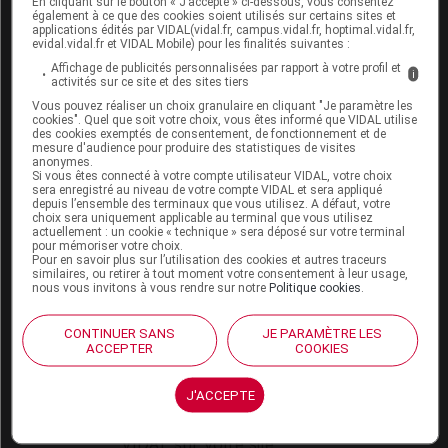
En cliquant sur le bouton « J’accepte » ci-dessous, vous consentez
VIDAL Expert
également à ce que des cookies soient utilisés sur certains sites et
VIDAL Hoptimal
applications édités par VIDAL(vidal.fr, campus.vidal.fr, hoptimal.vidal.fr,
eVIDAL
evidal.vidal.fr et VIDAL Mobile) pour les finalités suivantes :
VIDAL Mobile
Affichage de publicités personnalisées par rapport à votre profil et
i
activités sur ce site et des sites tiers
VIDAL widget
VIDAL Sécurisation
Vous pouvez réaliser un choix granulaire en cliquant "Je paramètre les
cookies". Quel que soit votre choix, vous êtes informé que VIDAL utilise
VIDAL e-Services
des cookies exemptés de consentement, de fonctionnement et de
Espace institutionnel
mesure d'audience pour produire des statistiques de visites
anonymes.
Si vous êtes connecté à votre compte utilisateur VIDAL, votre choix
Qui sommes-nous ?
sera enregistré au niveau de votre compte VIDAL et sera appliqué
VIDAL France
depuis l’ensemble des terminaux que vous utilisez. A défaut, votre
choix sera uniquement applicable au terminal que vous utilisez
Carrières
actuellement : un cookie « technique » sera déposé sur votre terminal
Charte éthique et
pour mémoriser votre choix.
déontologique
Pour en savoir plus sur l’utilisation des cookies et autres traceurs
similaires, ou retirer à tout moment votre consentement à leur usage,
nous vous invitons à vous rendre sur notre
Politique cookies
.
Service client
CONTINUER SANS
JE PARAMÈTRE LES
Contact
ACCEPTER
COOKIES
Aide
Espace partenaires
J'ACCEPTE
Éditeurs de logiciel
VIDAL sur votre site