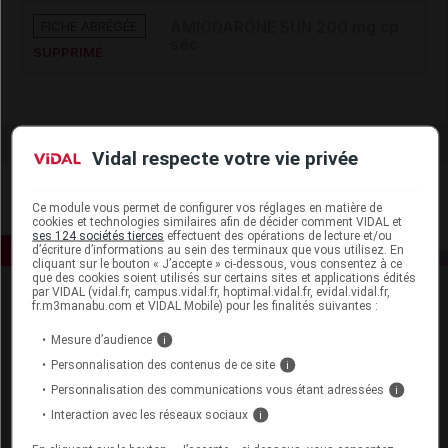
FICHE ABRÉGÉE
AMIODARONE SUN 200 mg cp
séc
SUPPRIMÉ
Vidal respecte votre vie privée
Ce module vous permet de configurer vos réglages en matière de
cookies et technologies similaires afin de décider comment VIDAL et
ses 124 sociétés tierces
effectuent des opérations de lecture et/ou
d’écriture d’informations au sein des terminaux que vous utilisez. En
cliquant sur le bouton « J’accepte » ci-dessous, vous consentez à ce
que des cookies soient utilisés sur certains sites et applications édités
par VIDAL (vidal.fr, campus.vidal.fr, hoptimal.vidal.fr, evidal.vidal.fr,
fr.m3manabu.com et VIDAL Mobile) pour les finalités suivantes :
Mesure d’audience
i
Personnalisation des contenus de ce site
i
Personnalisation des communications vous étant adressées
i
Espace produit
Interaction avec les réseaux sociaux
i
Boutique