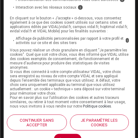
Interaction avec les réseaux sociaux
i
En cliquant sur le bouton « J’accepte » ci-dessous, vous consentez
Espace produit
également à ce que des cookies soient utilisés sur certains sites et
applications édités par VIDAL(vidal.fr, campus.vidal.fr, hoptimal.vidal.fr,
Boutique
evidal.vidal.fr et VIDAL Mobile) pour les finalités suivantes :
VIDAL Expert
Affichage de publicités personnalisées par rapport à votre profil et
i
VIDAL Hoptimal
activités sur ce site et des sites tiers
eVIDAL
Vous pouvez réaliser un choix granulaire en cliquant "Je paramètre les
cookies". Quel que soit votre choix, vous êtes informé que VIDAL utilise
VIDAL Mobile
des cookies exemptés de consentement, de fonctionnement et de
VIDAL widget
mesure d'audience pour produire des statistiques de visites
VIDAL Sécurisation
anonymes.
Si vous êtes connecté à votre compte utilisateur VIDAL, votre choix
VIDAL e-Services
sera enregistré au niveau de votre compte VIDAL et sera appliqué
Espace institutionnel
depuis l’ensemble des terminaux que vous utilisez. A défaut, votre
choix sera uniquement applicable au terminal que vous utilisez
actuellement : un cookie « technique » sera déposé sur votre terminal
Qui sommes-nous ?
pour mémoriser votre choix.
VIDAL France
Pour en savoir plus sur l’utilisation des cookies et autres traceurs
similaires, ou retirer à tout moment votre consentement à leur usage,
Carrières
nous vous invitons à vous rendre sur notre
Politique cookies
.
Charte éthique et
déontologique
CONTINUER SANS
JE PARAMÈTRE LES
ACCEPTER
COOKIES
Service client