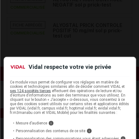
NEGATIF sol p prick-test
COMMERCIALISÉ
FICHE ABRÉGÉE
ALYOSTAL PRICK CONTROLE
POSITIF 10 mg/ml sol p prick-
COMMERCIALISÉ
test cut
Vidal respecte votre vie privée
Voir les actualités liées
Ce module vous permet de configurer vos réglages en matière de
cookies et technologies similaires afin de décider comment VIDAL et
ses 124 sociétés tierces
effectuent des opérations de lecture et/ou
d’écriture d’informations au sein des terminaux que vous utilisez. En
cliquant sur le bouton « J’accepte » ci-dessous, vous consentez à ce
que des cookies soient utilisés sur certains sites et applications édités
par VIDAL (vidal.fr, campus.vidal.fr, hoptimal.vidal.fr, evidal.vidal.fr,
fr.m3manabu.com et VIDAL Mobile) pour les finalités suivantes :
Mesure d’audience
i
Personnalisation des contenus de ce site
i
Personnalisation des communications vous étant adressées
i