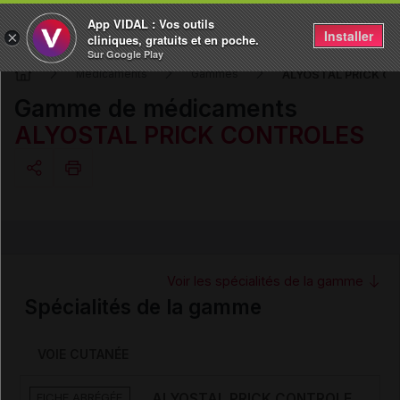
App VIDAL : Vos outils
Installer
×
cliniques, gratuits et en poche.
Sur Google Play
ALYOSTAL PRICK C
Médicaments
Gammes
Gamme de médicaments
ALYOSTAL PRICK CONTROLES
Copier l'url
Email
Voir les spécialités de la gamme
Spécialités de la gamme
VOIE CUTANÉE
FICHE ABRÉGÉE
ALYOSTAL PRICK CONTROLE