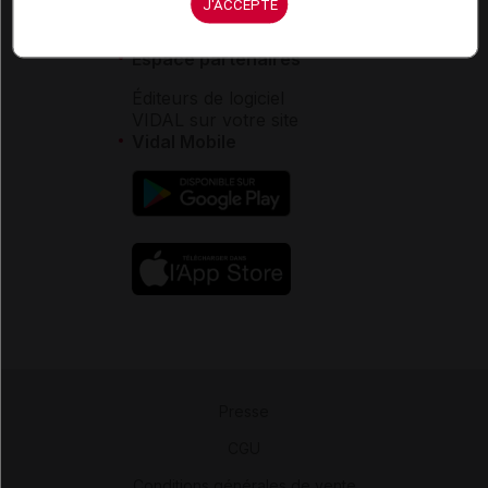
J'ACCEPTE
Contact
Aide
Espace partenaires
Éditeurs de logiciel
VIDAL sur votre site
Vidal Mobile
Presse
-
CGU
-
Conditions générales de vente