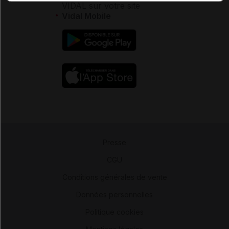
VIDAL sur votre site
Vidal Mobile
Presse
-
CGU
-
Conditions générales de vente
-
Données personnelles
-
Politique cookies
-