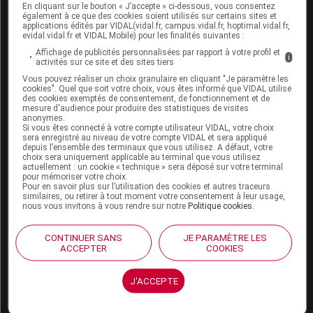
Boutique
En cliquant sur le bouton « J’accepte » ci-dessous, vous consentez
VIDAL Expert
également à ce que des cookies soient utilisés sur certains sites et
applications édités par VIDAL(vidal.fr, campus.vidal.fr, hoptimal.vidal.fr,
VIDAL Hoptimal
evidal.vidal.fr et VIDAL Mobile) pour les finalités suivantes :
eVIDAL
Affichage de publicités personnalisées par rapport à votre profil et
VIDAL Mobile
i
activités sur ce site et des sites tiers
VIDAL widget
Vous pouvez réaliser un choix granulaire en cliquant "Je paramètre les
VIDAL Sécurisation
cookies". Quel que soit votre choix, vous êtes informé que VIDAL utilise
VIDAL e-Services
des cookies exemptés de consentement, de fonctionnement et de
mesure d'audience pour produire des statistiques de visites
Espace institutionnel
anonymes.
Si vous êtes connecté à votre compte utilisateur VIDAL, votre choix
Qui sommes-nous ?
sera enregistré au niveau de votre compte VIDAL et sera appliqué
depuis l’ensemble des terminaux que vous utilisez. A défaut, votre
VIDAL France
choix sera uniquement applicable au terminal que vous utilisez
Carrières
actuellement : un cookie « technique » sera déposé sur votre terminal
pour mémoriser votre choix.
Charte éthique et
Pour en savoir plus sur l’utilisation des cookies et autres traceurs
déontologique
similaires, ou retirer à tout moment votre consentement à leur usage,
nous vous invitons à vous rendre sur notre
Politique cookies
.
Service client
CONTINUER SANS
JE PARAMÈTRE LES
ACCEPTER
COOKIES
Contact
Aide
Espace partenaires
J'ACCEPTE
Éditeurs de logiciel