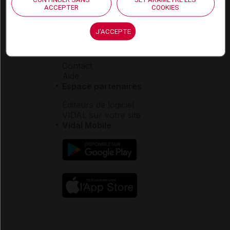
Carrières
ACCEPTER
COOKIES
Charte éthique et
déontologique
J'ACCEPTE
Service client
Contact
Aide
Espace partenaires
Éditeurs de logiciel
VIDAL sur votre site
Vidal Mobile