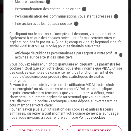
Mesure d’audience
i
Personnalisation des contenus de ce site
i
Personnalisation des communications vous étant adressées
i
Interaction avec les réseaux sociaux
i
En cliquant sur le bouton « J’accepte » ci-dessous, vous consentez
également à ce que des cookies soient utilisés sur certains sites et
applications édités par VIDAL(vidal.fr, campus.vidal.fr, hoptimal.vidal.fr,
evidal.vidal.fr et VIDAL Mobile) pour les finalités suivantes :
Espace produit
Affichage de publicités personnalisées par rapport à votre profil et
i
activités sur ce site et des sites tiers
Boutique
Vous pouvez réaliser un choix granulaire en cliquant "Je paramètre les
VIDAL Expert
cookies". Quel que soit votre choix, vous êtes informé que VIDAL utilise
des cookies exemptés de consentement, de fonctionnement et de
VIDAL Hoptimal
mesure d'audience pour produire des statistiques de visites
eVIDAL
anonymes.
Si vous êtes connecté à votre compte utilisateur VIDAL, votre choix
VIDAL Mobile
sera enregistré au niveau de votre compte VIDAL et sera appliqué
VIDAL widget
depuis l’ensemble des terminaux que vous utilisez. A défaut, votre
VIDAL Sécurisation
choix sera uniquement applicable au terminal que vous utilisez
actuellement : un cookie « technique » sera déposé sur votre terminal
VIDAL e-Services
pour mémoriser votre choix.
Espace institutionnel
Pour en savoir plus sur l’utilisation des cookies et autres traceurs
similaires, ou retirer à tout moment votre consentement à leur usage,
nous vous invitons à vous rendre sur notre
Politique cookies
.
Qui sommes-nous ?
VIDAL France
CONTINUER SANS
JE PARAMÈTRE LES