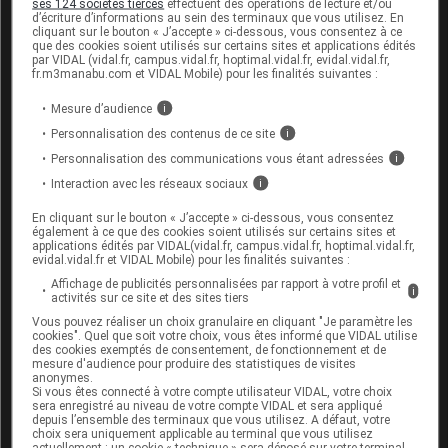
ses 124 sociétés tierces
effectuent des opérations de lecture et/ou
d’écriture d’informations au sein des terminaux que vous utilisez. En
Informez par ailleurs votre médecin si vous prenez
cliquant sur le bouton « J’accepte » ci-dessous, vous consentez à ce
que des cookies soient utilisés sur certains sites et applications édités
des médicaments contenant des
estrogènes
, du
par VIDAL (vidal.fr, campus.vidal.fr, hoptimal.vidal.fr, evidal.vidal.fr,
propranolol, de l'énoxacine, de la rifampicine ou si
fr.m3manabu.com et VIDAL Mobile) pour les finalités suivantes :
vous fumez plus de 15 cigarettes par jour.
Mesure d’audience
i
Personnalisation des contenus de ce site
i
Fertilité, grossesse et allaitement
Personnalisation des communications vous étant adressées
i
Grossesse :
Interaction avec les réseaux sociaux
i
En cliquant sur le bouton « J’accepte » ci-dessous, vous consentez
L'effet de ce médicament pendant la grossesse est
également à ce que des cookies soient utilisés sur certains sites et
applications édités par VIDAL(vidal.fr, campus.vidal.fr, hoptimal.vidal.fr,
mal connu : seul votre médecin peut évaluer le
evidal.vidal.fr et VIDAL Mobile) pour les finalités suivantes :
risque éventuel de son utilisation dans votre cas.
Affichage de publicités personnalisées par rapport à votre profil et
i
activités sur ce site et des sites tiers
Allaitement :
Vous pouvez réaliser un choix granulaire en cliquant "Je paramètre les
cookies". Quel que soit votre choix, vous êtes informé que VIDAL utilise
des cookies exemptés de consentement, de fonctionnement et de
Les données disponibles ne permettent pas de
mesure d'audience pour produire des statistiques de visites
savoir si ce médicament passe dans le lait maternel
anonymes.
; un choix est donc nécessaire entre l'allaitement
Si vous êtes connecté à votre compte utilisateur VIDAL, votre choix
sera enregistré au niveau de votre compte VIDAL et sera appliqué
et la prise du médicament. Cette décision devra
depuis l’ensemble des terminaux que vous utilisez. A défaut, votre
être prise en accord avec votre médecin.
choix sera uniquement applicable au terminal que vous utilisez
actuellement : un cookie « technique » sera déposé sur votre terminal