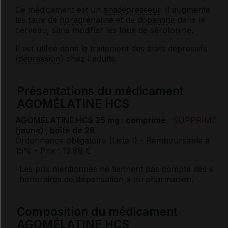
Ce médicament est un
antidépresseur
. Il augmente
les taux de
noradrénaline
et de
dopamine
dans le
cerveau, sans modifier les taux de
sérotonine
.
Il est utilisé dans le traitement des états dépressifs
(
dépression
) chez l'adulte.
Présentations du médicament
AGOMÉLATINE HCS
AGOMÉLATINE HCS 25 mg : comprimé
SUPPRIMÉ
(jaune) ; boîte de 28
Ordonnance obligatoire (Liste I)
- Remboursable à
15%
- Prix : 13.88 €
Les prix mentionnés ne tiennent pas compte des «
honoraires de dispensation
» du pharmacien.
Composition du médicament
AGOMÉLATINE HCS