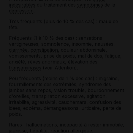
indésirables
du traitement des
symptômes
de la
dépression
.
Très fréquents (plus de 10 % des cas) : maux de
tête.
Fréquents (1 à 10 % des cas) : sensations
vertigineuses, somnolence, insomnie, nausées,
diarrhée
,
constipation
, douleur abdominale,
vomissements, prise de poids, mal de dos, fatigue,
anxiété, rêves anormaux, élévation des
transaminases
(voir Attention).
Peu fréquents (moins de 1 % des cas) :
migraine
,
fourmillements des extrémités,
syndrome des
jambes sans repos
, vision trouble, bourdonnement
d'oreilles, transpiration excessive, agitation,
irritabilité, agressivité, cauchemars,
confusion
des
idées,
eczéma
, démangeaisons,
urticaire
, perte de
poids.
Rares : hallucinations, incapacité à rester immobile,
jaunisse,
hépatite
,
réaction allergique
.