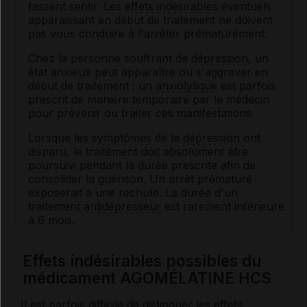
fassent sentir. Les
effets indésirables
éventuels
apparaissant en début de traitement ne doivent
pas vous conduire à l'arrêter prématurément.
Chez la personne souffrant de
dépression
, un
état anxieux peut apparaître ou s'aggraver en
début de traitement ; un
anxiolytique
est parfois
prescrit de manière temporaire par le médecin
pour prévenir ou traiter ces manifestations.
Lorsque les
symptômes
de la
dépression
ont
disparu, le traitement doit absolument être
poursuivi pendant la durée prescrite afin de
consolider la guérison. Un arrêt prématuré
exposerait à une rechute. La durée d'un
traitement
antidépresseur
est rarement inférieure
à 6 mois.
Effets indésirables possibles du
médicament AGOMÉLATINE HCS
Il est parfois difficile de distinguer les
effets