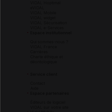
VIDAL Hoptimal
eVIDAL
VIDAL Mobile
VIDAL widget
VIDAL Sécurisation
VIDAL e-Services
Espace institutionnel
Qui sommes-nous ?
VIDAL France
Carrières
Charte éthique et
déontologique
Service client
Contact
Aide
Espace partenaires
Éditeurs de logiciel
VIDAL sur votre site