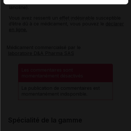
Eczéma (présence de baume du Pérou et de
lanoline).
Vous avez ressenti un
effet indésirable
susceptible
d’être dû à ce médicament, vous pouvez le
déclarer
en ligne.
Médicament commercialisé par le
laboratoire D&A Pharma SAS
Les commentaires sont
momentanément désactivés
La publication de commentaires est
momentanément indisponible.
Spécialité de la gamme