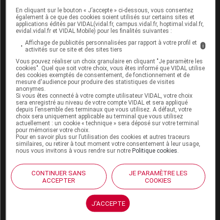
sans danger pendant la grossesse ou l'allaitement.
Néanmoins, ne l'utilisez pas sans l'avis préalable de
En cliquant sur le bouton « J’accepte » ci-dessous, vous consentez
également à ce que des cookies soient utilisés sur certains sites et
votre pharmacien ou de votre médecin.
applications édités par VIDAL(vidal.fr, campus.vidal.fr, hoptimal.vidal.fr,
evidal.vidal.fr et VIDAL Mobile) pour les finalités suivantes :
Affichage de publicités personnalisées par rapport à votre profil et
i
Mode d'emploi et posologie du
activités sur ce site et des sites tiers
médicament AGATHOL
Vous pouvez réaliser un choix granulaire en cliquant "Je paramètre les
cookies". Quel que soit votre choix, vous êtes informé que VIDAL utilise
des cookies exemptés de consentement, de fonctionnement et de
Appliquer une couche mince sur la peau
mesure d'audience pour produire des statistiques de visites
anonymes.
préalablement nettoyée.
Si vous êtes connecté à votre compte utilisateur VIDAL, votre choix
sera enregistré au niveau de votre compte VIDAL et sera appliqué
Recouvrir éventuellement d'une compresse de
depuis l’ensemble des terminaux que vous utilisez. A défaut, votre
choix sera uniquement applicable au terminal que vous utilisez
gaze stérile.
actuellement : un cookie « technique » sera déposé sur votre terminal
pour mémoriser votre choix.
Posologie usuelle :
Pour en savoir plus sur l’utilisation des cookies et autres traceurs
similaires, ou retirer à tout moment votre consentement à leur usage,
nous vous invitons à vous rendre sur notre
Politique cookies
.
2 ou 3 applications par jour.
CONTINUER SANS
JE PARAMÈTRE LES
ACCEPTER
COOKIES
Effets indésirables possibles du
médicament AGATHOL
J'ACCEPTE