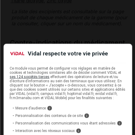
Titane dioxyde
,
Zinc oxyde
La liste des
excipients
est consultable sur la page
produit de chaque médicament de la gamme (pour
la consulter, cliquer sur un nom du médicament).
Contre-indications du médicament
AGATHOL
Vidal respecte votre vie privée
Cette pommade ne doit pas être utilisée dans les cas
suivants :
Ce module vous permet de configurer vos réglages en matière de
cookies et technologies similaires afin de décider comment VIDAL et
allergie
au baume du Pérou ou à la lanoline,
ses 124 sociétés tierces
effectuent des opérations de lecture et/ou
d’écriture d’informations au sein des terminaux que vous utilisez. En
cliquant sur le bouton « J’accepte » ci-dessous, vous consentez à ce
sur les lésions suintantes ou infectées,
que des cookies soient utilisés sur certains sites et applications édités
par VIDAL (vidal.fr, campus.vidal.fr, hoptimal.vidal.fr, evidal.vidal.fr,
fr.m3manabu.com et VIDAL Mobile) pour les finalités suivantes :
dans les plis de la peau.
Mesure d’audience
i
Personnalisation des contenus de ce site
i
Fertilité, grossesse et allaitement
Personnalisation des communications vous étant adressées
i
Ce médicament contient des substances présumées
Interaction avec les réseaux sociaux
i