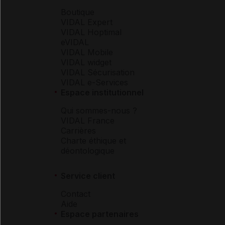
Boutique
VIDAL Expert
VIDAL Hoptimal
eVIDAL
VIDAL Mobile
VIDAL widget
VIDAL Sécurisation
VIDAL e-Services
Espace institutionnel
Qui sommes-nous ?
VIDAL France
Carrières
Charte éthique et
déontologique
Service client
Contact
Aide
Espace partenaires