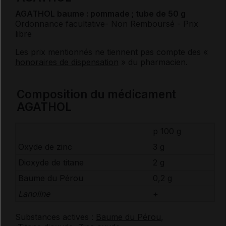
AGATHOL baume : pommade ; tube de 50 g
Ordonnance facultative
- Non Remboursé
- Prix
libre
Les prix mentionnés ne tiennent pas compte des «
honoraires de dispensation
» du pharmacien.
Composition du médicament
AGATHOL
p 100 g
Oxyde de zinc
3 g
Dioxyde de titane
2 g
Baume du Pérou
0,2 g
Lanoline
+
Substances actives :
Baume du Pérou
,