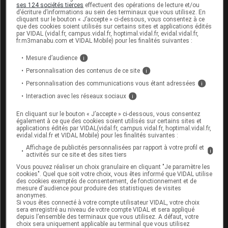
Grossesse :
ses 124 sociétés tierces
effectuent des opérations de lecture et/ou
d’écriture d’informations au sein des terminaux que vous utilisez. En
cliquant sur le bouton « J’accepte » ci-dessous, vous consentez à ce
Les
rétinoïdes
pris par
voie
orale peuvent
que des cookies soient utilisés sur certains sites et applications édités
par VIDAL (vidal.fr, campus.vidal.fr, hoptimal.vidal.fr, evidal.vidal.fr,
provoquer des malformations chez le fœtus ; leur
fr.m3manabu.com et VIDAL Mobile) pour les finalités suivantes :
utilisation est strictement contre-indiquée chez la
femme enceinte. Lorsque les
rétinoïdes
sont
Mesure d’audience
i
utilisés en application cutanée, leur passage dans
Personnalisation des contenus de ce site
i
le sang est négligeable, mais il ne peut être exclu.
Personnalisation des communications vous étant adressées
i
En conséquence, ce médicament ne doit pas être
utilisé chez la femme enceinte ou envisageant de
Interaction avec les réseaux sociaux
i
l'être.
En cliquant sur le bouton « J’accepte » ci-dessous, vous consentez
également à ce que des cookies soient utilisés sur certains sites et
Allaitement :
applications édités par VIDAL(vidal.fr, campus.vidal.fr, hoptimal.vidal.fr,
evidal.vidal.fr et VIDAL Mobile) pour les finalités suivantes :
Affichage de publicités personnalisées par rapport à votre profil et
Ce gel peut être utilisé pendant l’allaitement, mais il
i
activités sur ce site et des sites tiers
ne doit pas être appliqué sur la poitrine.
Vous pouvez réaliser un choix granulaire en cliquant "Je paramètre les
cookies". Quel que soit votre choix, vous êtes informé que VIDAL utilise
des cookies exemptés de consentement, de fonctionnement et de
mesure d'audience pour produire des statistiques de visites
Mode d'emploi et posologie du
anonymes.
médicament
Si vous êtes connecté à votre compte utilisateur VIDAL, votre choix
sera enregistré au niveau de votre compte VIDAL et sera appliqué
ADAPALÈNE/PEROXYDE DE
depuis l’ensemble des terminaux que vous utilisez. A défaut, votre
choix sera uniquement applicable au terminal que vous utilisez