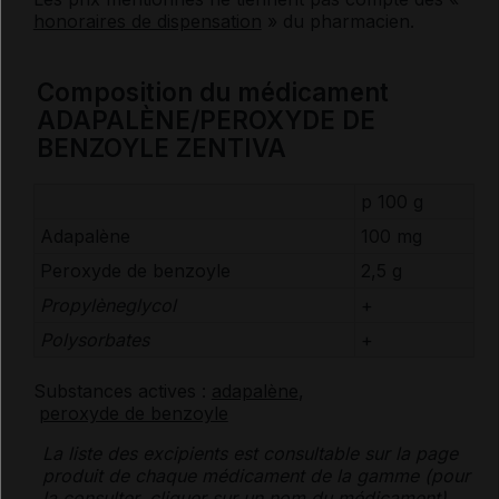
honoraires de dispensation
» du pharmacien.
Composition du médicament
ADAPALÈNE/PEROXYDE DE
BENZOYLE ZENTIVA
p 100 g
Adapalène
100 mg
Peroxyde de benzoyle
2,5 g
Propylèneglycol
+
Polysorbates
+
Substances actives :
adapalène
,
peroxyde de benzoyle
La liste des
excipients
est consultable sur la page
produit de chaque médicament de la gamme (pour
la consulter, cliquer sur un nom du médicament).