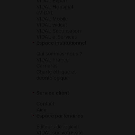
VIDAL Expert
VIDAL Hoptimal
eVIDAL
VIDAL Mobile
VIDAL widget
VIDAL Sécurisation
VIDAL e-Services
Espace institutionnel
Qui sommes-nous ?
VIDAL France
Carrières
Charte éthique et
déontologique
Service client
Contact
Aide
Espace partenaires
Éditeurs de logiciel
VIDAL sur votre site