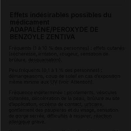
Effets indésirables possibles du
médicament
ADAPALÈNE/PEROXYDE DE
BENZOYLE ZENTIVA
Fréquents (1 à 10 % des personnes) : effets cutanés
(sécheresse, irritation, rougeur, sensation de
brûlure,
desquamation
).
Peu fréquents (0,1 à 1 % des personnes) :
démangeaisons, coup de soleil en cas d’exposition
même minime aux
UV
(voir Attention).
Fréquence indéterminée : picotements, vésicules
cutanées, décoloration de la peau, brûlure au site
d’application,
eczéma
de contact,
urticaire
,
gonflement des paupières et du visage, sensation
de gorge serrée, difficultés à respirer,
réaction
allergique
grave.