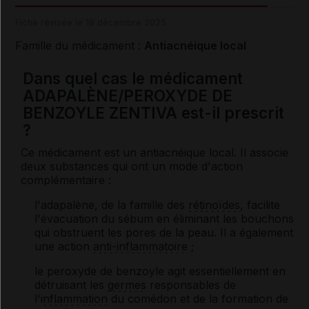
Fiche révisée le 19 décembre 2025
Famille du médicament :
Antiacnéique local
Dans quel cas le médicament
ADAPALÈNE/PEROXYDE DE
BENZOYLE ZENTIVA est-il prescrit
?
Ce médicament est un antiacnéique local. Il associe
deux substances qui ont un mode d'action
complémentaire :
l'adapalène, de la famille des
rétinoïdes
, facilite
l'évacuation du sébum en éliminant les bouchons
qui obstruent les pores de la peau. Il a également
une action
anti-inflammatoire
;
le peroxyde de benzoyle agit essentiellement en
détruisant les
germes
responsables de
l'
inflammation
du comédon et de la formation de