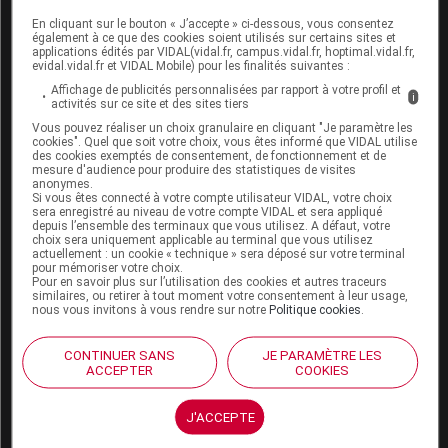
En cliquant sur le bouton « J’accepte » ci-dessous, vous consentez
Boutique
également à ce que des cookies soient utilisés sur certains sites et
VIDAL Expert
applications édités par VIDAL(vidal.fr, campus.vidal.fr, hoptimal.vidal.fr,
evidal.vidal.fr et VIDAL Mobile) pour les finalités suivantes :
VIDAL Hoptimal
eVIDAL
Affichage de publicités personnalisées par rapport à votre profil et
i
activités sur ce site et des sites tiers
VIDAL Mobile
Vous pouvez réaliser un choix granulaire en cliquant "Je paramètre les
VIDAL widget
cookies". Quel que soit votre choix, vous êtes informé que VIDAL utilise
VIDAL Sécurisation
des cookies exemptés de consentement, de fonctionnement et de
VIDAL e-Services
mesure d'audience pour produire des statistiques de visites
anonymes.
Espace institutionnel
Si vous êtes connecté à votre compte utilisateur VIDAL, votre choix
sera enregistré au niveau de votre compte VIDAL et sera appliqué
Qui sommes-nous ?
depuis l’ensemble des terminaux que vous utilisez. A défaut, votre
choix sera uniquement applicable au terminal que vous utilisez
VIDAL France
actuellement : un cookie « technique » sera déposé sur votre terminal
Carrières
pour mémoriser votre choix.
Pour en savoir plus sur l’utilisation des cookies et autres traceurs
Charte éthique et
similaires, ou retirer à tout moment votre consentement à leur usage,
déontologique
nous vous invitons à vous rendre sur notre
Politique cookies
.
Service client
CONTINUER SANS
JE PARAMÈTRE LES
ACCEPTER
COOKIES
Contact
Aide
J'ACCEPTE
Espace partenaires