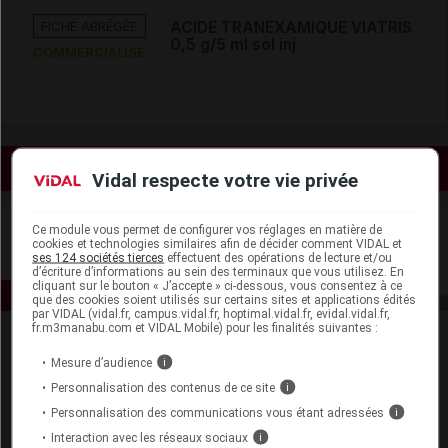
FICHE ABRÉGÉE
ACIDE TRANEXAMIQUE VIATRIS
0,5 g/5 ml sol inj
COMMERCIALISÉ
Voir les actualités liées
Vidal respecte votre vie privée
Ce module vous permet de configurer vos réglages en matière de
cookies et technologies similaires afin de décider comment VIDAL et
ses 124 sociétés tierces
effectuent des opérations de lecture et/ou
d’écriture d’informations au sein des terminaux que vous utilisez. En
cliquant sur le bouton « J’accepte » ci-dessous, vous consentez à ce
que des cookies soient utilisés sur certains sites et applications édités
par VIDAL (vidal.fr, campus.vidal.fr, hoptimal.vidal.fr, evidal.vidal.fr,
fr.m3manabu.com et VIDAL Mobile) pour les finalités suivantes :
Mesure d’audience
i
Personnalisation des contenus de ce site
i
Personnalisation des communications vous étant adressées
i
Interaction avec les réseaux sociaux
i
Espace produit