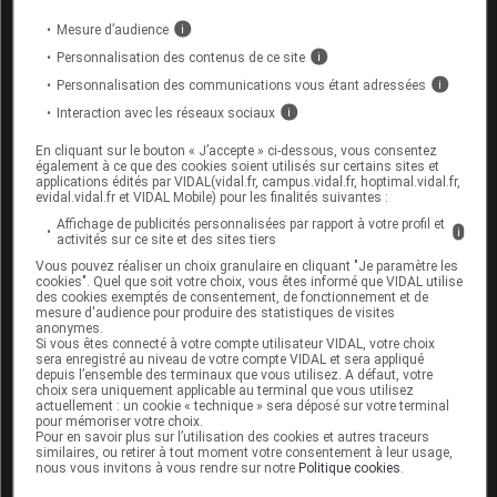
contenant du millepertuis.
Mesure d’audience
i
Personnalisation des contenus de ce site
i
Fertilité, grossesse et allaitement
Personnalisation des communications vous étant adressées
i
Interaction avec les réseaux sociaux
i
Ce médicament n'est pas destiné à la femme. Il peut
être responsable d'une baisse de la fertilité,
En cliquant sur le bouton « J’accepte » ci-dessous, vous consentez
réversible à l'arrêt du traitement.
également à ce que des cookies soient utilisés sur certains sites et
applications édités par VIDAL(vidal.fr, campus.vidal.fr, hoptimal.vidal.fr,
evidal.vidal.fr et VIDAL Mobile) pour les finalités suivantes :
Son passage dans le sperme n'est pas connu.
Affichage de publicités personnalisées par rapport à votre profil et
L'utilisation d'un préservatif est nécessaire en cas
i
activités sur ce site et des sites tiers
de rapport sexuel avec une femme enceinte. En cas
Vous pouvez réaliser un choix granulaire en cliquant "Je paramètre les
de rapport sexuel avec une femme en âge de
cookies". Quel que soit votre choix, vous êtes informé que VIDAL utilise
procréer, l'utilisation d’un préservatif associée à
des cookies exemptés de consentement, de fonctionnement et de
mesure d'audience pour produire des statistiques de visites
une autre méthode de contraception efficace est
anonymes.
nécessaire pendant le traitement.
Si vous êtes connecté à votre compte utilisateur VIDAL, votre choix
sera enregistré au niveau de votre compte VIDAL et sera appliqué
depuis l’ensemble des terminaux que vous utilisez. A défaut, votre
choix sera uniquement applicable au terminal que vous utilisez
Mode d'emploi et posologie du
actuellement : un cookie « technique » sera déposé sur votre terminal
pour mémoriser votre choix.
médicament ABIRATÉRONE
Pour en savoir plus sur l’utilisation des cookies et autres traceurs
similaires, ou retirer à tout moment votre consentement à leur usage,
BIOGARAN
nous vous invitons à vous rendre sur notre
Politique cookies
.