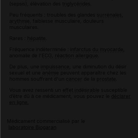
(sepsis), élévation des
triglycérides
.
Peu fréquents : troubles des glandes
surrénales
,
arythmie
, faiblesse musculaire, douleurs
musculaires.
Rares :
hépatite
.
Fréquence indéterminée :
infarctus du myocarde
,
anomalie de l'
ECG
,
réaction allergique
.
De plus, une
impuissance
, une diminution du désir
sexuel et une
anémie
peuvent apparaître chez les
hommes souffrant d'un
cancer
de la
prostate
.
Vous avez ressenti un
effet indésirable
susceptible
d’être dû à ce médicament, vous pouvez le
déclarer
en ligne.
Médicament commercialisé par le
laboratoire Biogaran