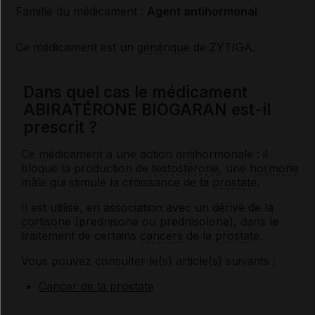
Famille du médicament :
Agent antihormonal
Ce médicament est un
générique
de ZYTIGA.
Dans quel cas le médicament
ABIRATÉRONE BIOGARAN est-il
prescrit ?
Ce médicament a une action antihormonale : il
bloque la production de
testostérone
, une
hormone
mâle qui stimule la croissance de la
prostate
.
Il est utilisé, en association avec un dérivé de la
cortisone
(prednisone ou prednisolone), dans le
traitement de certains
cancers
de la
prostate
.
Vous pouvez consulter le(s) article(s) suivants :
Cancer de la prostate