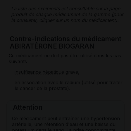
La liste des
excipients
est consultable sur la page
produit de chaque médicament de la gamme (pour
la consulter, cliquer sur un nom du médicament).
Contre-indications du médicament
ABIRATÉRONE BIOGARAN
Ce médicament ne doit pas être utilisé dans les cas
suivants :
insuffisance hépatique
grave,
en association avec le radium (utilisé pour traiter
le
cancer
de la
prostate
).
Attention
Ce médicament peut entraîner une
hypertension
artérielle
, une rétention d'eau et une baisse du
potassium
dans le sang. La prise concomitante