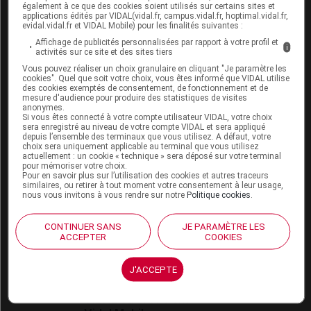
également à ce que des cookies soient utilisés sur certains sites et
VIDAL Hoptimal
applications édités par VIDAL(vidal.fr, campus.vidal.fr, hoptimal.vidal.fr,
eVIDAL
evidal.vidal.fr et VIDAL Mobile) pour les finalités suivantes :
VIDAL Mobile
Affichage de publicités personnalisées par rapport à votre profil et
i
VIDAL widget
activités sur ce site et des sites tiers
VIDAL Sécurisation
Vous pouvez réaliser un choix granulaire en cliquant "Je paramètre les
VIDAL e-Services
cookies". Quel que soit votre choix, vous êtes informé que VIDAL utilise
des cookies exemptés de consentement, de fonctionnement et de
Espace institutionnel
mesure d'audience pour produire des statistiques de visites
anonymes.
Qui sommes-nous ?
Si vous êtes connecté à votre compte utilisateur VIDAL, votre choix
sera enregistré au niveau de votre compte VIDAL et sera appliqué
VIDAL France
depuis l’ensemble des terminaux que vous utilisez. A défaut, votre
Carrières
choix sera uniquement applicable au terminal que vous utilisez
actuellement : un cookie « technique » sera déposé sur votre terminal
Charte éthique et
pour mémoriser votre choix.
déontologique
Pour en savoir plus sur l’utilisation des cookies et autres traceurs
similaires, ou retirer à tout moment votre consentement à leur usage,
nous vous invitons à vous rendre sur notre
Politique cookies
.
Service client
CONTINUER SANS
JE PARAMÈTRE LES
Contact
ACCEPTER
COOKIES
Aide
Espace partenaires
J'ACCEPTE
Éditeurs de logiciel
VIDAL sur votre site