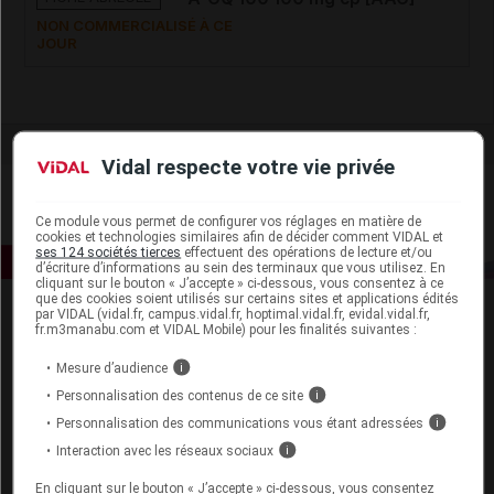
NON COMMERCIALISÉ À CE
JOUR
Vidal respecte votre vie privée
Ce module vous permet de configurer vos réglages en matière de
cookies et technologies similaires afin de décider comment VIDAL et
ses 124 sociétés tierces
effectuent des opérations de lecture et/ou
d’écriture d’informations au sein des terminaux que vous utilisez. En
cliquant sur le bouton « J’accepte » ci-dessous, vous consentez à ce
que des cookies soient utilisés sur certains sites et applications édités
par VIDAL (vidal.fr, campus.vidal.fr, hoptimal.vidal.fr, evidal.vidal.fr,
fr.m3manabu.com et VIDAL Mobile) pour les finalités suivantes :
Mesure d’audience
i
Personnalisation des contenus de ce site
i
Espace produit
Personnalisation des communications vous étant adressées
i
Interaction avec les réseaux sociaux
i
Boutique
VIDAL Expert
En cliquant sur le bouton « J’accepte » ci-dessous, vous consentez