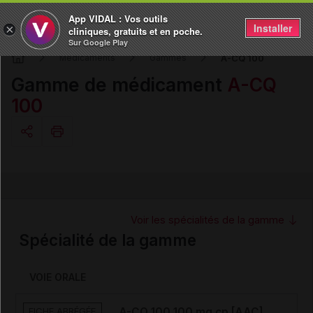
App VIDAL : Vos outils
Installer
×
cliniques, gratuits et en poche.
Sur Google Play
A-CQ 100
Médicaments
Gammes
Gamme de médicament
A-CQ
100
Copier l'url
Email
Voir les spécialités de la gamme
Spécialité de la gamme
VOIE ORALE
FICHE ABRÉGÉE
A-CQ 100 100 mg cp [AAC]