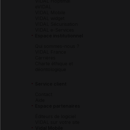
VIDAL Hoptimal
eVIDAL
VIDAL Mobile
VIDAL widget
VIDAL Sécurisation
VIDAL e-Services
Espace institutionnel
Qui sommes-nous ?
VIDAL France
Carrières
Charte éthique et
déontologique
Service client
Contact
Aide
Espace partenaires
Éditeurs de logiciel
VIDAL sur votre site
Vidal Mobile