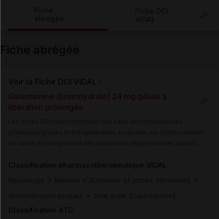
Copier l'url
Fiche
Fiche DCI
abrégée
VIDAL
Email
Fiche abrégée
Voir la Fiche DCI VIDAL :
Galantamine (bromhydrate) 24 mg gélule à
libération prolongée
Les fiches DCI Vidal constituent une base de connaissances
pharmacologiques et thérapeutiques, proposée aux professionnels
de santé, en complément des documents réglementaires publiés.
Classification pharmacothérapeutique VIDAL
>
>
Neurologie
Maladie d'Alzheimer et autres démences
>
(
)
Anticholinestérasiques
Voie orale
Galantamine
Classification ATC