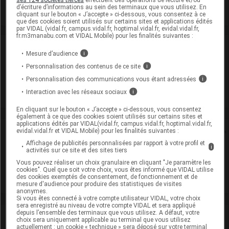
d’écriture d’informations au sein des terminaux que vous utilisez. En
cliquant sur le bouton « J’accepte » ci-dessous, vous consentez à ce
que des cookies soient utilisés sur certains sites et applications édités
par VIDAL (vidal.fr, campus.vidal.fr, hoptimal.vidal.fr, evidal.vidal.fr,
fr.m3manabu.com et VIDAL Mobile) pour les finalités suivantes :
Laboratoire
Mesure d’audience
i
Personnalisation des contenus de ce site
i
Zentiva France
Personnalisation des communications vous étant adressées
i
Interaction avec les réseaux sociaux
i
Voir la fiche laboratoire
En cliquant sur le bouton « J’accepte » ci-dessous, vous consentez
également à ce que des cookies soient utilisés sur certains sites et
applications édités par VIDAL(vidal.fr, campus.vidal.fr, hoptimal.vidal.fr,
Rein
evidal.vidal.fr et VIDAL Mobile) pour les finalités suivantes :
Affichage de publicités personnalisées par rapport à votre profil et
i
activités sur ce site et des sites tiers
Adaptation de posologie
Vous pouvez réaliser un choix granulaire en cliquant "Je paramètre les
cookies". Quel que soit votre choix, vous êtes informé que VIDAL utilise
Toxicité rénale
des cookies exemptés de consentement, de fonctionnement et de
mesure d'audience pour produire des statistiques de visites
anonymes.
Si vous êtes connecté à votre compte utilisateur VIDAL, votre choix
sera enregistré au niveau de votre compte VIDAL et sera appliqué
depuis l’ensemble des terminaux que vous utilisez. A défaut, votre
VIDAL Recos
choix sera uniquement applicable au terminal que vous utilisez
actuellement : un cookie « technique » sera déposé sur votre terminal