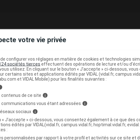
 mg gélule à libération prolongée
pecte votre vie privée
e base de connaissances pharmacologiques et thérapeutiques,
té, en complément des documents réglementaires publiés.
e configurer vos réglages en matière de cookies et technologies simil
124 sociétés tierces
effectuent des opérations de lecture et/ou d’écr
peutique VIDAL
ous utilisez. En cliquant sur le bouton « J’accepte » ci-dessous, vou
ur certains sites et applications édités par VIDAL (vidal.fr, campus.vidal.
>
>
er et autres démences
Anticholinestérasiques
abu.com et VIDAL Mobile) pour les finalités suivantes :
i
 contenus de ce site
i
>
s communications vous étant adressées
i
NALEPTIQUES
MEDICAMENTS CONTRE LA
 réseaux sociaux
i
(
)
ASIQUES
GALANTAMINE
on « J’accepte » ci-dessous, vous consentez également à ce que des co
tions édités par VIDAL(vidal.fr, campus.vidal.fr, hoptimal.vidal.fr, evidal.
tes :
s personnalisées par rapport à votre profil et activités sur ce site et d