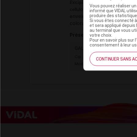
Excipients
Vous pouvez réaliser un 
,
cellulose microcristalline
hypro
informé que VIDAL util
produire des statistiqu
enveloppe de la gélule :
géla
Si vous êtes connecté à
colorant (gélule) :
titane dio
et sera appliqué depuis 
au terminal que vous ut
Présentation
votre choix.
Pour en savoir plus sur l
consentement à leur usa
GALANTAMINE ZENTIVA LAB L
Cip :
3400921971590
CONTINUER SANS A
Modalités de conservation : Avan