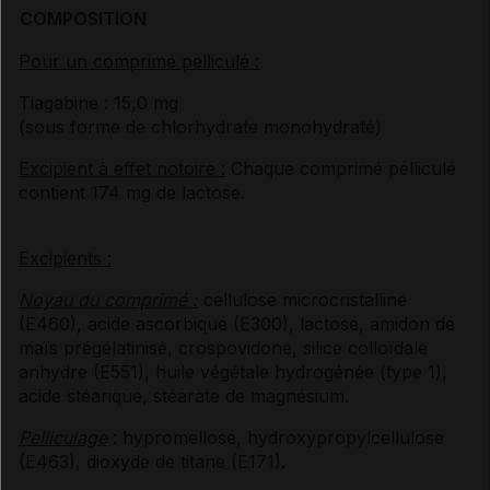
COMPOSITION
Pour un comprimé pelliculé :
Tiagabine : 15,0 mg
(sous forme de chlorhydrate monohydraté)
Excipient à effet notoire :
Chaque comprimé pelliculé
contient 174 mg de lactose.
Excipients :
Noyau du comprimé :
cellulose microcristalline
(E460), acide ascorbique (E300), lactose, amidon de
maïs prégélatinisé, crospovidone, silice colloïdale
anhydre (E551), huile végétale hydrogénée (type 1),
acide stéarique, stéarate de magnésium.
Pelliculage
: hypromellose, hydroxypropylcellulose
(E463), dioxyde de titane (E171).