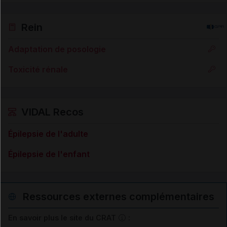
Rein
Adaptation de posologie
Toxicité rénale
VIDAL Recos
Épilepsie de l'adulte
Épilepsie de l'enfant
Ressources externes complémentaires
En savoir plus le site du CRAT
: