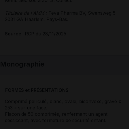
Remb Séc soc à 30 %. Collect.
Titulaire de l'AMM :
Teva Pharma BV, Swensweg 5,
Document de référence
2031 GA Haarlem, Pays-Bas.
Avis de la transparence (SMR/ASMR) (1)
Source :
RCP du 28/11/2025
Monographie
FORMES et PRÉSENTATIONS
Comprimé pelliculé, blanc, ovale, biconvexe, gravé «
253 » sur une face.
Flacon de 50 comprimés, renfermant un agent
dessiccant, avec fermeture de sécurité enfant.