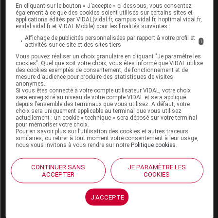
Population pédiatrique
En cliquant sur le bouton « J’accepte » ci-dessous, vous consentez
également à ce que des cookies soient utilisés sur certains sites et
applications édités par VIDAL(vidal.fr, campus.vidal.fr, hoptimal.vidal.fr,
L'efficacité et la sécurité d'emploi du GABITRIL n'ont
evidal.vidal.fr et VIDAL Mobile) pour les finalités suivantes :
pas été démontrées dans d'autres indications en
Affichage de publicités personnalisées par rapport à votre profil et
i
dehors du traitement des épilepsies partielles avec ou
activités sur ce site et des sites tiers
sans crises secondairement généralisées en addition
Vous pouvez réaliser un choix granulaire en cliquant "Je paramètre les
aux autres antiépileptiques lorsque ceux-ci sont
cookies". Quel que soit votre choix, vous êtes informé que VIDAL utilise
des cookies exemptés de consentement, de fonctionnement et de
insuffisamment efficaces chez l'adulte et les
mesure d'audience pour produire des statistiques de visites
anonymes.
adolescents de plus de 12 ans.
Si vous êtes connecté à votre compte utilisateur VIDAL, votre choix
sera enregistré au niveau de votre compte VIDAL et sera appliqué
depuis l’ensemble des terminaux que vous utilisez. A défaut, votre
choix sera uniquement applicable au terminal que vous utilisez
actuellement : un cookie « technique » sera déposé sur votre terminal
pour mémoriser votre choix.
INTERACTIONS
Pour en savoir plus sur l’utilisation des cookies et autres traceurs
similaires, ou retirer à tout moment votre consentement à leur usage,
nous vous invitons à vous rendre sur notre
Politique cookies
.
Voir dans l'analyse d'ordonnance
CONTINUER SANS
JE PARAMÈTRE LES
ACCEPTER
COOKIES
Connectez-vous
pour accéder à ce contenu
J'ACCEPTE
FERTILITÉ/GROSSESSE/ALLAITEMENT