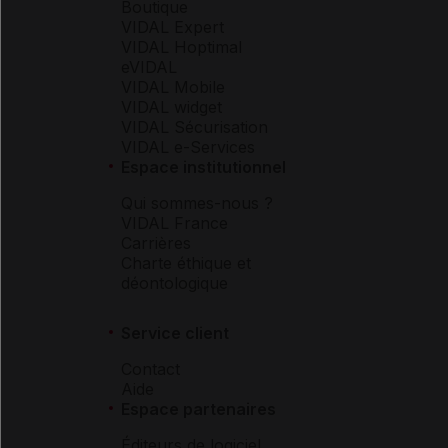
Boutique
VIDAL Expert
VIDAL Hoptimal
eVIDAL
VIDAL Mobile
VIDAL widget
VIDAL Sécurisation
VIDAL e-Services
Espace institutionnel
Qui sommes-nous ?
VIDAL France
Carrières
Charte éthique et
déontologique
Service client
Contact
Aide
Espace partenaires
Éditeurs de logiciel