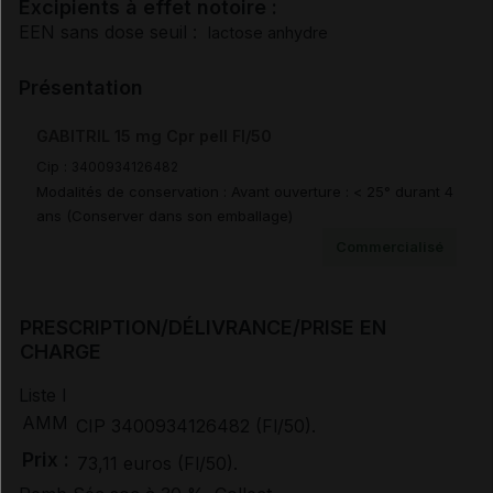
Excipients à effet notoire :
EEN sans dose seuil :
lactose anhydre
Pharmacodynamie
Présentation
Pharmacocinétique
GABITRIL 15 mg Cpr pell Fl/50
Cip :
3400934126482
Sécurité préclinique
Modalités de conservation : Avant ouverture : < 25° durant 4
ans (Conserver dans son emballage)
Durée de conservation
Commercialisé
Précautions particulières de conservation
PRESCRIPTION/DÉLIVRANCE/PRISE EN
CHARGE
Elimination/Manipulation
Liste I
AMM
CIP 3400934126482 (Fl/50).
Prescription/délivrance/prise en charge
Prix :
73,11 euros (Fl/50).