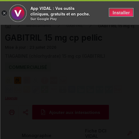
App VIDAL : Vos outils
Installer
×
cliniques, gratuits et en poche.
Sur Google Play
GABITRIL 15 mg cp p
Médicaments
GABITRIL
GABITRIL 15 mg cp pellic
Mise à jour : 23 juillet 2026
TIAGABINE (chlorhydrate) 15 mg cp (GABITRIL)
COMMERCIALISÉ
Légende
Ajouter aux interactions
Copier l'url
Fiche DCI
Monographie
VIDAL