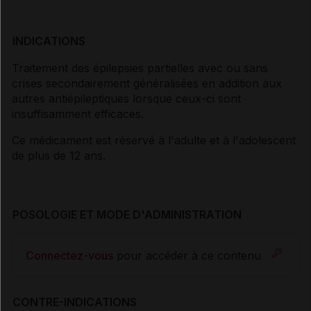
INDICATIONS
Traitement des épilepsies partielles avec ou sans
crises secondairement généralisées en addition aux
autres antiépileptiques lorsque ceux-ci sont
insuffisamment efficaces.
Ce médicament est réservé à l'adulte et à l'adolescent
de plus de 12 ans.
POSOLOGIE ET MODE D'ADMINISTRATION
Connectez-vous
pour accéder à ce contenu
CONTRE-INDICATIONS