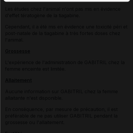
Les études chez l'animal n'ont pas mis en évidence
d'effet tératogène de la tiagabine.
Cependant, il a été mis en évidence une toxicité péri et
post-natale de la tiagabine à très fortes doses chez
l'animal.
Grossesse
L'expérience de l'administration de GABITRIL chez la
femme enceinte est limitée.
Allaitement
Aucune information sur GABITRIL chez la femme
allaitante n'est disponible.
En conséquence, par mesure de précaution, il est
préférable de ne pas utiliser GABITRIL pendant la
grossesse ou l'allaitement.