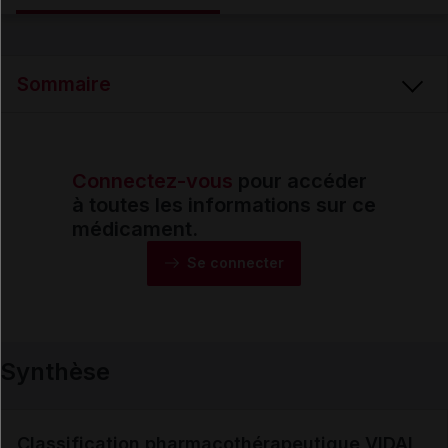
Email
Sommaire
Connectez-vous
pour accéder
Synthèse
à toutes les informations sur ce
médicament.
Monographie
Se connecter
Formes et présentations
Synthèse
Composition
Indications
Classification pharmacothérapeutique VIDAL