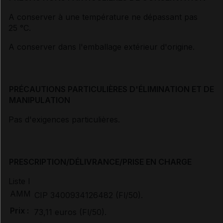
A conserver à une température ne dépassant pas
25 °C.
A conserver dans l'emballage extérieur d'origine.
PRÉCAUTIONS PARTICULIÈRES D'ÉLIMINATION ET DE
MANIPULATION
Pas d'exigences particulières.
PRESCRIPTION/DÉLIVRANCE/PRISE EN CHARGE
Liste I
AMM
CIP 3400934126482 (Fl/50).
Prix :
73,11 euros (Fl/50).