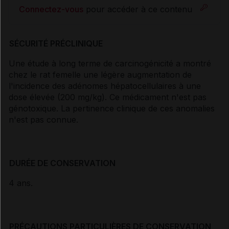
Connectez-vous
pour accéder à ce contenu
SÉCURITÉ PRÉCLINIQUE
Une étude à long terme de carcinogénicité a montré
chez le rat femelle une légère augmentation de
l'incidence des adénomes hépatocellulaires à une
dose élevée (200 mg/kg). Ce médicament n'est pas
génotoxique. La pertinence clinique de ces anomalies
n'est pas connue.
DURÉE DE CONSERVATION
4 ans.
PRÉCAUTIONS PARTICULIÈRES DE CONSERVATION