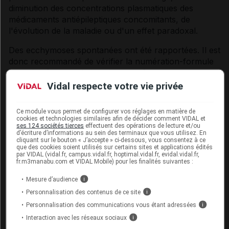
diminution des concentrations plasmatiques des
médicaments antiépileptiques concomitants, de
l'évolution de la maladie ou d'un effet paradoxal.
Des ecchymoses spontanées ont été rapportées. Il est
donc recommandé de vérifier la numération-formule
sanguine (y compris les plaquettes) en cas
d'ecchymoses.
Vidal respecte votre vie privée
De rares cas de déficits du champ visuel ont été
Ce module vous permet de configurer vos réglages en matière de
rapportés avec la tiagabine. En cas d'apparition de
cookies et technologies similaires afin de décider comment VIDAL et
symptômes visuels, le patient devra être examiné par
ses 124 sociétés tierces
effectuent des opérations de lecture et/ou
d’écriture d’informations au sein des terminaux que vous utilisez. En
un ophtalmologiste pour une évaluation
cliquant sur le bouton « J’accepte » ci-dessous, vous consentez à ce
complémentaire incluant une périmétrie.
que des cookies soient utilisés sur certains sites et applications édités
par VIDAL (vidal.fr, campus.vidal.fr, hoptimal.vidal.fr, evidal.vidal.fr,
fr.m3manabu.com et VIDAL Mobile) pour les finalités suivantes :
Ce médicament contient du lactose. Son utilisation est
déconseillée chez les patients présentant une
Mesure d’audience
i
intolérance au galactose, un déficit en lactase de Lapp
Personnalisation des contenus de ce site
i
ou un syndrome de malabsorption du glucose ou du
Personnalisation des communications vous étant adressées
i
galactose (maladies héréditaires rares)
Interaction avec les réseaux sociaux
i