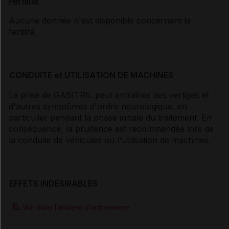
Fertilité
Aucune donnée n'est disponible concernant la
fertilité.
CONDUITE et UTILISATION DE MACHINES
La prise de GABITRIL peut entraîner des vertiges et
d'autres symptômes d'ordre neurologique, en
particulier pendant la phase initiale du traitement. En
conséquence, la prudence est recommandée lors de
la conduite de véhicules ou l'utilisation de machines.
EFFETS INDÉSIRABLES
Voir dans l'analyse d'ordonnance