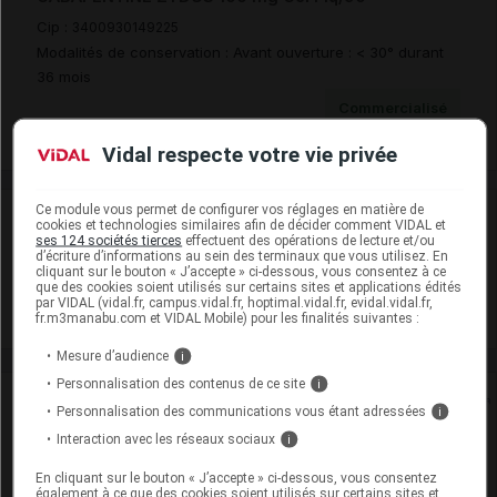
Cip :
3400930149225
Modalités de conservation : Avant ouverture : < 30° durant
36 mois
Commercialisé
Vidal respecte votre vie privée
Ce module vous permet de configurer vos réglages en matière de
Laboratoire
cookies et technologies similaires afin de décider comment VIDAL et
ses 124 sociétés tierces
effectuent des opérations de lecture et/ou
d’écriture d’informations au sein des terminaux que vous utilisez. En
Zydus France
cliquant sur le bouton « J’accepte » ci-dessous, vous consentez à ce
que des cookies soient utilisés sur certains sites et applications édités
par VIDAL (vidal.fr, campus.vidal.fr, hoptimal.vidal.fr, evidal.vidal.fr,
Voir la fiche laboratoire
fr.m3manabu.com et VIDAL Mobile) pour les finalités suivantes :
Mesure d’audience
i
Personnalisation des contenus de ce site
i
Rein
Personnalisation des communications vous étant adressées
i
Interaction avec les réseaux sociaux
i
Adaptation de posologie
En cliquant sur le bouton « J’accepte » ci-dessous, vous consentez
Toxicité rénale
également à ce que des cookies soient utilisés sur certains sites et