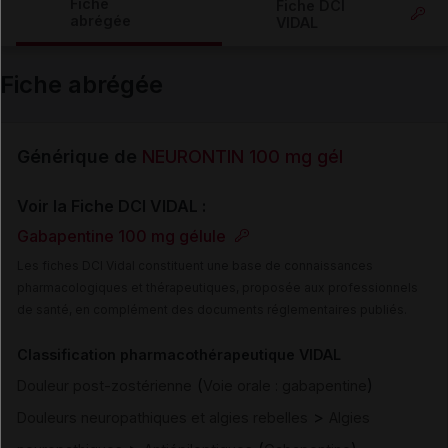
Fiche
Fiche DCI
abrégée
VIDAL
Email
Fiche abrégée
Générique de
NEURONTIN 100 mg gél
Voir la Fiche DCI VIDAL :
Gabapentine 100 mg gélule
Les fiches DCI Vidal constituent une base de connaissances
pharmacologiques et thérapeutiques, proposée aux professionnels
de santé, en complément des documents réglementaires publiés.
Classification pharmacothérapeutique VIDAL
(
)
Douleur post-zostérienne
Voie orale : gabapentine
>
Douleurs neuropathiques et algies rebelles
Algies