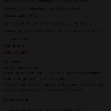
>
(
)
neuropathiques
Antiépileptiques
Gabapentine
>
(
)
Neurologie
Antiépileptiques
Gabapentine
Classification ATC
>
>
SYSTEME NERVEUX
ANALGESIQUES
AUTRES
>
ANALGESIQUES ET ANTIPYRETIQUES
GABAPENTINOIDES
(
)
GABAPENTINE
Substance
gabapentine
Excipients
,
amidon de maïs
talc
enveloppe de la gélule :
,
gélatine
sodium laurylsulfate
colorant (gélule) :
titane dioxyde
encre d'impression :
,
,
encre noire
gomme laque
fer noir
,
,
oxyde
propylèneglycol
potassium hydroxyde
Présentation
GABAPENTINE ZYDUS 100 mg Gél Plq/90