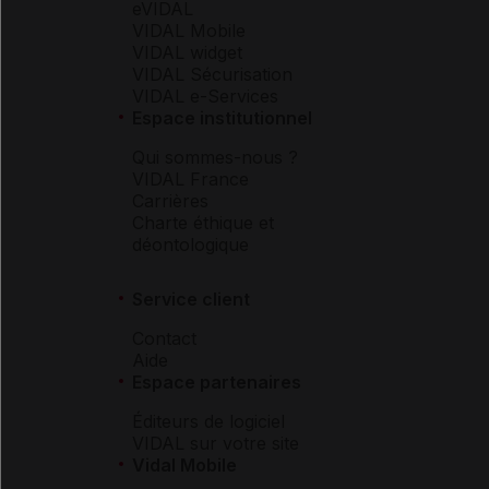
eVIDAL
VIDAL Mobile
VIDAL widget
VIDAL Sécurisation
VIDAL e-Services
Espace institutionnel
Qui sommes-nous ?
VIDAL France
Carrières
Charte éthique et
déontologique
Service client
Contact
Aide
Espace partenaires
Éditeurs de logiciel
VIDAL sur votre site
Vidal Mobile