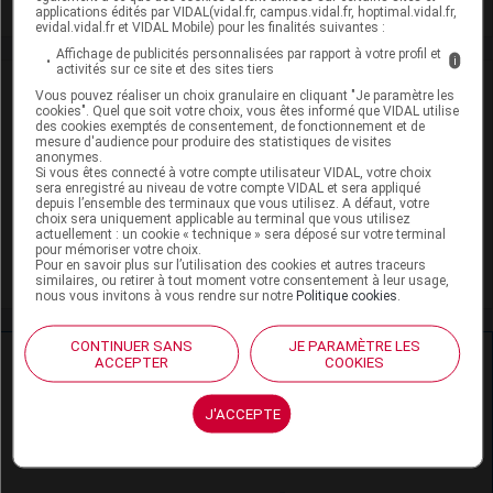
applications édités par VIDAL(vidal.fr, campus.vidal.fr, hoptimal.vidal.fr,
evidal.vidal.fr et VIDAL Mobile) pour les finalités suivantes :
Affichage de publicités personnalisées par rapport à votre profil et
i
activités sur ce site et des sites tiers
VIDAL Recos
Vous pouvez réaliser un choix granulaire en cliquant "Je paramètre les
cookies". Quel que soit votre choix, vous êtes informé que VIDAL utilise
des cookies exemptés de consentement, de fonctionnement et de
Douleur de l'adulte
mesure d'audience pour produire des statistiques de visites
anonymes.
Si vous êtes connecté à votre compte utilisateur VIDAL, votre choix
Zona
sera enregistré au niveau de votre compte VIDAL et sera appliqué
depuis l’ensemble des terminaux que vous utilisez. A défaut, votre
choix sera uniquement applicable au terminal que vous utilisez
Épilepsie de l'adulte
actuellement : un cookie « technique » sera déposé sur votre terminal
pour mémoriser votre choix.
Pour en savoir plus sur l’utilisation des cookies et autres traceurs
Épilepsie de l'enfant
similaires, ou retirer à tout moment votre consentement à leur usage,
nous vous invitons à vous rendre sur notre
Politique cookies
.
CONTINUER SANS
JE PARAMÈTRE LES
Ressources externes complémentaires
ACCEPTER
COOKIES
En savoir plus le site du CRAT
:
J'ACCEPTE
Gabapentine - Allaitement