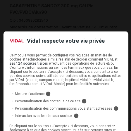
GABAPENTINE SANDOZ 300 mg Gél Plq
PVC/PVDC/Alu/90
Cip :
3400930282540
Modalités de conservation : Avant ouverture : < 30° durant
24 mois
Vidal respecte votre vie privée
Commercialisé
Ce module vous permet de configurer vos réglages en matière de
cookies et technologies similaires afin de décider comment VIDAL et
ses 124 sociétés tierces
effectuent des opérations de lecture et/ou
d’écriture d’informations au sein des terminaux que vous utilisez. En
Laboratoire
cliquant sur le bouton « J’accepte » ci-dessous, vous consentez à ce
que des cookies soient utilisés sur certains sites et applications édités
par VIDAL (vidal.fr, campus.vidal.fr, hoptimal.vidal.fr, evidal.vidal.fr,
fr.m3manabu.com et VIDAL Mobile) pour les finalités suivantes :
Sandoz
Mesure d’audience
i
Voir la fiche laboratoire
Personnalisation des contenus de ce site
i
Personnalisation des communications vous étant adressées
i
Interaction avec les réseaux sociaux
i
Rein
En cliquant sur le bouton « J’accepte » ci-dessous, vous consentez
également à ce que des cookies soient utilisés sur certains sites et