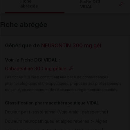
Fiche
Fiche DCI
abrégée
VIDAL
Email
Fiche abrégée
Générique de
NEURONTIN 300 mg gél
Voir la Fiche DCI VIDAL :
Gabapentine 300 mg gélule
Les fiches DCI Vidal constituent une base de connaissances
pharmacologiques et thérapeutiques, proposée aux professionnels
de santé, en complément des documents réglementaires publiés.
Classification pharmacothérapeutique VIDAL
(
)
Douleur post-zostérienne
Voie orale : gabapentine
>
Douleurs neuropathiques et algies rebelles
Algies