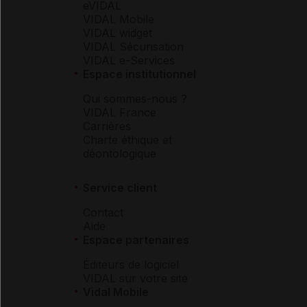
eVIDAL
VIDAL Mobile
VIDAL widget
VIDAL Sécurisation
VIDAL e-Services
Espace institutionnel
Qui sommes-nous ?
VIDAL France
Carrières
Charte éthique et
déontologique
Service client
Contact
Aide
Espace partenaires
Éditeurs de logiciel
VIDAL sur votre site
Vidal Mobile