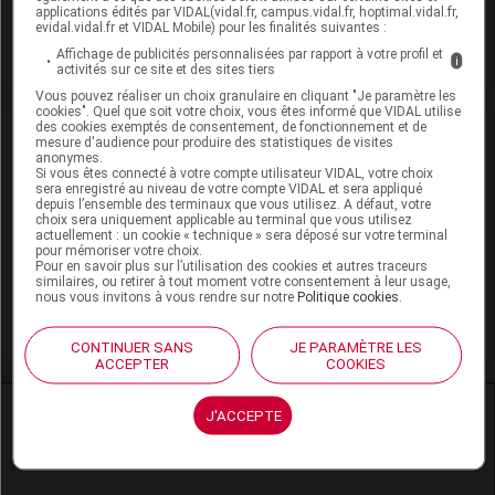
Adaptation de posologie
applications édités par VIDAL(vidal.fr, campus.vidal.fr, hoptimal.vidal.fr,
evidal.vidal.fr et VIDAL Mobile) pour les finalités suivantes :
Toxicité rénale
Affichage de publicités personnalisées par rapport à votre profil et
i
activités sur ce site et des sites tiers
Vous pouvez réaliser un choix granulaire en cliquant "Je paramètre les
cookies". Quel que soit votre choix, vous êtes informé que VIDAL utilise
des cookies exemptés de consentement, de fonctionnement et de
VIDAL Recos
mesure d'audience pour produire des statistiques de visites
anonymes.
Si vous êtes connecté à votre compte utilisateur VIDAL, votre choix
Douleur de l'adulte
sera enregistré au niveau de votre compte VIDAL et sera appliqué
depuis l’ensemble des terminaux que vous utilisez. A défaut, votre
choix sera uniquement applicable au terminal que vous utilisez
Zona
actuellement : un cookie « technique » sera déposé sur votre terminal
pour mémoriser votre choix.
Pour en savoir plus sur l’utilisation des cookies et autres traceurs
Épilepsie de l'adulte
similaires, ou retirer à tout moment votre consentement à leur usage,
nous vous invitons à vous rendre sur notre
Politique cookies
.
Épilepsie de l'enfant
CONTINUER SANS
JE PARAMÈTRE LES
ACCEPTER
COOKIES
Ressources externes complémentaires
J'ACCEPTE
En savoir plus le site du CRAT
: