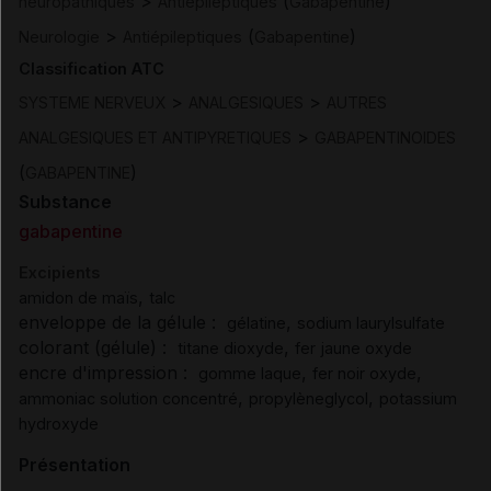
>
(
)
neuropathiques
Antiépileptiques
Gabapentine
>
(
)
Neurologie
Antiépileptiques
Gabapentine
Classification ATC
>
>
SYSTEME NERVEUX
ANALGESIQUES
AUTRES
>
ANALGESIQUES ET ANTIPYRETIQUES
GABAPENTINOIDES
(
)
GABAPENTINE
Substance
gabapentine
Excipients
,
amidon de maïs
talc
enveloppe de la gélule :
,
gélatine
sodium laurylsulfate
colorant (gélule) :
,
titane dioxyde
fer jaune oxyde
encre d'impression :
,
,
gomme laque
fer noir oxyde
,
,
ammoniac solution concentré
propylèneglycol
potassium
hydroxyde
Présentation