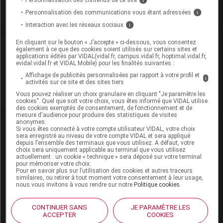
Voir la fiche laboratoire
Personnalisation des communications vous étant adressées
i
Interaction avec les réseaux sociaux
i
En cliquant sur le bouton « J’accepte » ci-dessous, vous consentez
Rein
également à ce que des cookies soient utilisés sur certains sites et
applications édités par VIDAL(vidal.fr, campus.vidal.fr, hoptimal.vidal.fr,
evidal.vidal.fr et VIDAL Mobile) pour les finalités suivantes :
Adaptation de posologie
Affichage de publicités personnalisées par rapport à votre profil et
i
activités sur ce site et des sites tiers
Toxicité rénale
Vous pouvez réaliser un choix granulaire en cliquant "Je paramètre les
cookies". Quel que soit votre choix, vous êtes informé que VIDAL utilise
des cookies exemptés de consentement, de fonctionnement et de
mesure d'audience pour produire des statistiques de visites
anonymes.
Si vous êtes connecté à votre compte utilisateur VIDAL, votre choix
VIDAL Recos
sera enregistré au niveau de votre compte VIDAL et sera appliqué
depuis l’ensemble des terminaux que vous utilisez. A défaut, votre
choix sera uniquement applicable au terminal que vous utilisez
HBPM et fondaparinux (traitement par)
actuellement : un cookie « technique » sera déposé sur votre terminal
pour mémoriser votre choix.
Pour en savoir plus sur l’utilisation des cookies et autres traceurs
Syndrome coronarien aigu ST-
similaires, ou retirer à tout moment votre consentement à leur usage,
nous vous invitons à vous rendre sur notre
Politique cookies
.
Thrombose veineuse profonde : prophylaxie
en chirurgie
CONTINUER SANS
JE PARAMÈTRE LES
ACCEPTER
COOKIES