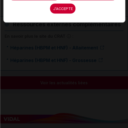
Thrombose veineuse profonde : traitement
J'ACCEPTE
Ressources externes complémentaires
En savoir plus le site du CRAT
:
Héparines (HBPM et HNF) - Allaitement
Héparines (HBPM et HNF) - Grossesse
Voir les actualités liées