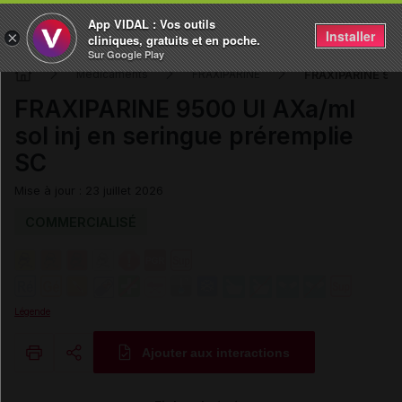
App VIDAL : Vos outils
Installer
×
cliniques, gratuits et en poche.
Sur Google Play
FRAXIPARINE 9500
Médicaments
FRAXIPARINE
FRAXIPARINE 9500 UI AXa/ml
sol inj en seringue préremplie
SC
Mise à jour : 23 juillet 2026
COMMERCIALISÉ
Légende
Ajouter aux interactions
Copier l'url