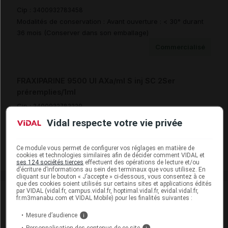
Cip :
3400932783458
Modalités de conservation : Avant ouverture : < 30° durant
36 mois (Conserver dans son emballage)
Commercialisé
FRAXIPARINE 9500 UI AXa/ml S inj SC 2Ser
préremplies/1ml
Cip :
3400932783229
Modalités de conservation : Avant ouverture : < 30° durant
Vidal respecte votre vie privée
36 mois (Conserver dans son emballage)
Commercialisé
Ce module vous permet de configurer vos réglages en matière de
cookies et technologies similaires afin de décider comment VIDAL et
ses 124 sociétés tierces
effectuent des opérations de lecture et/ou
d’écriture d’informations au sein des terminaux que vous utilisez. En
cliquant sur le bouton « J’accepte » ci-dessous, vous consentez à ce
que des cookies soient utilisés sur certains sites et applications édités
par VIDAL (vidal.fr, campus.vidal.fr, hoptimal.vidal.fr, evidal.vidal.fr,
Laboratoire
fr.m3manabu.com et VIDAL Mobile) pour les finalités suivantes :
Mesure d’audience
i
Viatris Santé
Personnalisation des contenus de ce site
i