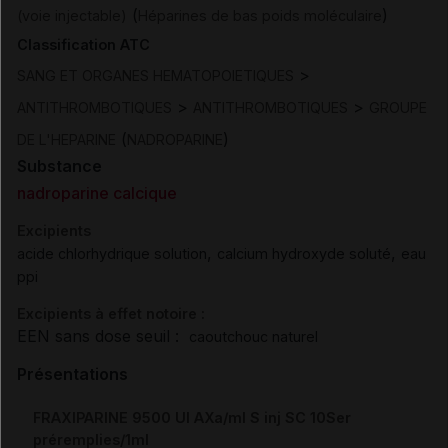
(
)
(voie injectable)
Héparines de bas poids moléculaire
Classification ATC
>
SANG ET ORGANES HEMATOPOIETIQUES
>
>
ANTITHROMBOTIQUES
ANTITHROMBOTIQUES
GROUPE
(
)
DE L'HEPARINE
NADROPARINE
Substance
nadroparine calcique
Excipients
,
,
acide chlorhydrique solution
calcium hydroxyde soluté
eau
ppi
Excipients à effet notoire :
EEN sans dose seuil :
caoutchouc naturel
Présentations
FRAXIPARINE 9500 UI AXa/ml S inj SC 10Ser
préremplies/1ml