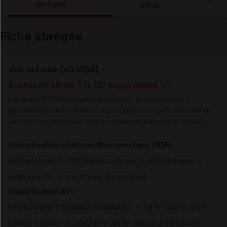
abrégée
VIDAL
Email
Fiche abrégée
Voir la Fiche DCI VIDAL :
Éconazole nitrate 1 % (10 mg/g) crème
Les fiches DCI Vidal constituent une base de connaissances
pharmacologiques et thérapeutiques, proposée aux professionnels
de santé, en complément des documents réglementaires publiés.
Classification pharmacothérapeutique VIDAL
>
>
Dermatologie
Antifongiques locaux
Antifongiques à
>
(
)
large spectre
Imidazolés
Econazole
Classification ATC
>
MEDICAMENTS DERMATOLOGIQUES
ANTIFONGIQUES A
>
USAGE DERMATOLOGIQUE
ANTIFONGIQUES A USAGE