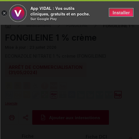
App VIDAL : Vos outils
Installer
×
cliniques, gratuits et en poche.
Sur Google Play
FONGILEINE 1 % 
Médicaments
FONGILEINE
FONGILEINE 1 % crème
Mise à jour : 23 juillet 2026
ECONAZOLE NITRATE 1 % crème (FONGILEINE)
ARRÊT DE COMMERCIALISATION
(31/05/2024)
Légende
Ajouter aux interactions
Copier l'url
Fiche
Fiche DCI