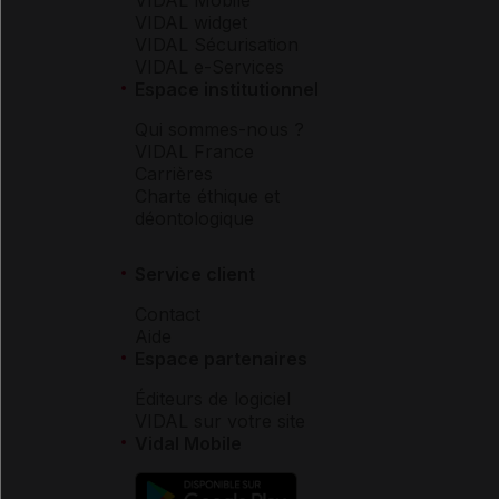
VIDAL widget
VIDAL Sécurisation
VIDAL e-Services
Espace institutionnel
Qui sommes-nous ?
VIDAL France
Carrières
Charte éthique et
déontologique
Service client
Contact
Aide
Espace partenaires
Éditeurs de logiciel
VIDAL sur votre site
Vidal Mobile