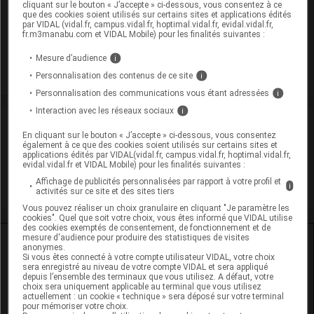
FONGILEINE 1 % Cr T/30g
cliquant sur le bouton « J’accepte » ci-dessous, vous consentez à ce
que des cookies soient utilisés sur certains sites et applications édités
Cip :
3400934292354
par VIDAL (vidal.fr, campus.vidal.fr, hoptimal.vidal.fr, evidal.vidal.fr,
fr.m3manabu.com et VIDAL Mobile) pour les finalités suivantes :
Modalités de conservation : Avant ouverture : durant 36 mois
Supprimé
Mesure d’audience
i
Personnalisation des contenus de ce site
i
Personnalisation des communications vous étant adressées
i
Interaction avec les réseaux sociaux
i
Laboratoire
En cliquant sur le bouton « J’accepte » ci-dessous, vous consentez
également à ce que des cookies soient utilisés sur certains sites et
applications édités par VIDAL(vidal.fr, campus.vidal.fr, hoptimal.vidal.fr,
Gifrer Barbezat
evidal.vidal.fr et VIDAL Mobile) pour les finalités suivantes :
Affichage de publicités personnalisées par rapport à votre profil et
i
Voir la fiche laboratoire
activités sur ce site et des sites tiers
Vous pouvez réaliser un choix granulaire en cliquant "Je paramètre les
cookies". Quel que soit votre choix, vous êtes informé que VIDAL utilise
des cookies exemptés de consentement, de fonctionnement et de
mesure d'audience pour produire des statistiques de visites
Ressources externes complémentaires
anonymes.
Si vous êtes connecté à votre compte utilisateur VIDAL, votre choix
sera enregistré au niveau de votre compte VIDAL et sera appliqué
En savoir plus le site du CRAT
:
depuis l’ensemble des terminaux que vous utilisez. A défaut, votre
choix sera uniquement applicable au terminal que vous utilisez
actuellement : un cookie « technique » sera déposé sur votre terminal
Econazole - Allaitement
pour mémoriser votre choix.