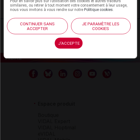
Pour en savoir plus sur l’utilisation des cookies et autres traceurs
similaires, ou retirer à tout moment votre consentement à leur usage,
Econazole - Grossesse
nous vous invitons à vous rendre sur notre
Politique cookies
.
CONTINUER SANS
JE PARAMÈTRE LES
ACCEPTER
COOKIES
J'ACCEPTE
Espace produit
Boutique
VIDAL Expert
VIDAL Hoptimal
eVIDAL
VIDAL Mobile