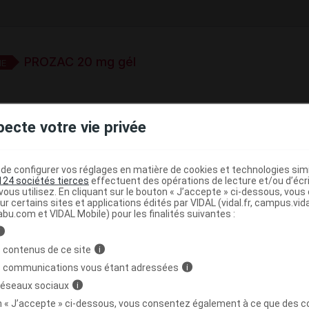
PROZAC 20 mg gél
E
 mg gélule
pecte votre vie privée
e base de connaissances pharmacologiques et thérapeutiques,
té, en complément des documents réglementaires publiés.
e configurer vos réglages en matière de cookies et technologies simil
124 sociétés tierces
effectuent des opérations de lecture et/ou d’écr
peutique VIDAL
ous utilisez. En cliquant sur le bouton « J’accepte » ci-dessous, vou
ur certains sites et applications édités par VIDAL (vidal.fr, campus.vidal.
>
Inhibiteurs sélectifs de la recapture de la sérotonine
abu.com et VIDAL Mobile) pour les finalités suivantes :
i
 contenus de ce site
i
>
>
s communications vous étant adressées
i
NALEPTIQUES
ANTIDEPRESSEURS
INHIBITEURS
 réseaux sociaux
i
(
)
E LA SEROTONINE
FLUOXETINE
on « J’accepte » ci-dessous, vous consentez également à ce que des co