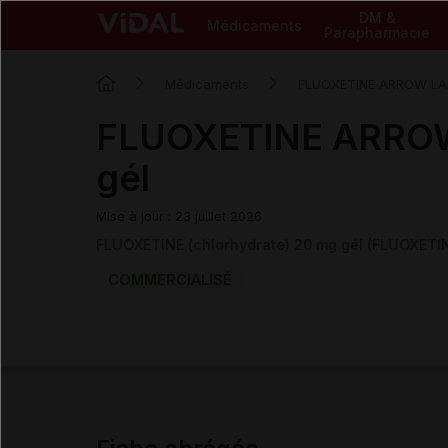
DM &
Médicaments
Parapharmacie
Médicaments
FLUOXETINE ARROW LA
FLUOXETINE ARRO
gél
Mise à jour : 23 juillet 2026
FLUOXETINE (chlorhydrate) 20 mg gél (FLUOXET
COMMERCIALISÉ