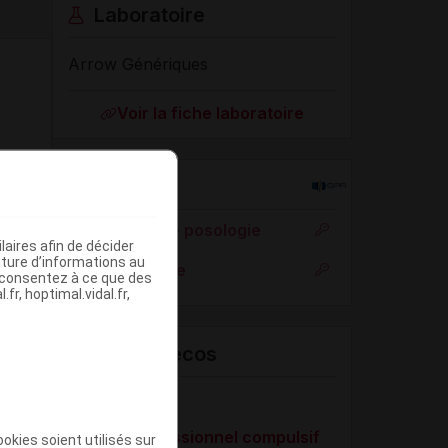
Laboratoire
Arrow Génériques
Voir la fiche laboratoire
Rein
Adaptation de posologie
aires afin de décider
iture d’informations au
Toxicité rénale
s consentez à ce que des
fr, hoptimal.vidal.fr,
VIDAL Recos
Dépression
Trouble obsessionnel compulsif
okies soient utilisés sur