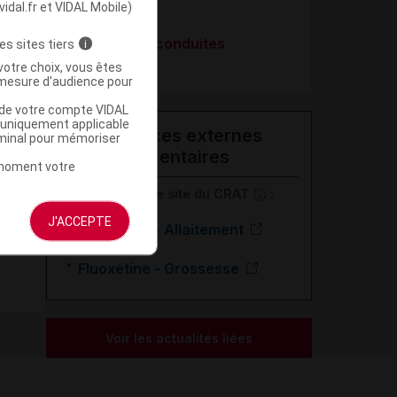
vidal.fr et VIDAL Mobile)
(TOC)
Troubles des conduites
es sites tiers
i
alimentaires
votre choix, vous êtes
mesure d'audience pour
u de votre compte VIDAL
a uniquement applicable
Ressources externes
rminal pour mémoriser
complémentaires
t moment votre
En savoir plus le site du CRAT
:
J'ACCEPTE
Fluoxétine - Allaitement
Fluoxétine - Grossesse
Voir les actualités liées