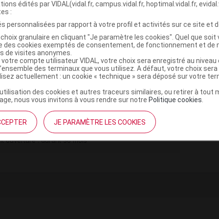
tions édités par VIDAL(vidal.fr, campus.vidal.fr, hoptimal.vidal.fr, evidal.
tes :
s personnalisées par rapport à votre profil et activités sur ce site et d
choix granulaire en cliquant "Je paramètre les cookies". Quel que soit 
ise des cookies exemptés de consentement, de fonctionnement et de 
es de visites anonymes.
,
,
oxyde
bleu patenté V
titane dioxyde
 votre compte utilisateur VIDAL, votre choix sera enregistré au nivea
,
tine
sodium laurylsulfate
l’ensemble des terminaux que vous utilisez. A défaut, votre choix ser
,
,
ilisez actuellement : un cookie « technique » sera déposé sur votre te
laque
fer noir oxyde
potassium hydroxyde
’utilisation des cookies et autres traceurs similaires, ou retirer à tou
ge, nous vous invitons à vous rendre sur notre
Politique cookies
.
mg Gél Plq/14
CCEPTER
JE PARAMÈTRE LES COOKIES
Commercialisé
t ouverture : durant 36 mois