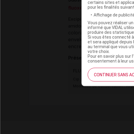
certains sites et applica
pour les finalités suivan
fluoxétine chlorhydrate
Affichage de publicité
Excipients
Vous pouvez réaliser un 
amidon de maïs prégélatinisé
informé que VIDAL util
produire des statistiqu
colorant (gélule) :
fer jaune 
Si vous êtes connecté à
enveloppe de la gélule :
géla
et sera appliqué depuis 
encre d'impression :
au terminal que vous ut
gomme 
votre choix.
Pour en savoir plus sur l
Présentation
consentement à leur usa
FLUOXETINE ARROW LAB 20 
CONTINUER SANS A
Cip :
3400930175972
Modalités de conservation : Avan