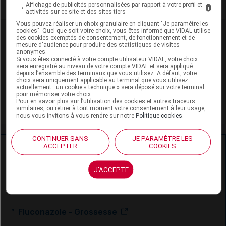
Toxicité rénale
Affichage de publicités personnalisées par rapport à votre profil et
i
activités sur ce site et des sites tiers
Vous pouvez réaliser un choix granulaire en cliquant "Je paramètre les
cookies". Quel que soit votre choix, vous êtes informé que VIDAL utilise
des cookies exemptés de consentement, de fonctionnement et de
VIDAL Recos
mesure d'audience pour produire des statistiques de visites
anonymes.
Si vous êtes connecté à votre compte utilisateur VIDAL, votre choix
Infections génitales de la femme
sera enregistré au niveau de votre compte VIDAL et sera appliqué
depuis l’ensemble des terminaux que vous utilisez. A défaut, votre
choix sera uniquement applicable au terminal que vous utilisez
Mycoses cutanéomuqueuses
actuellement : un cookie « technique » sera déposé sur votre terminal
pour mémoriser votre choix.
Pour en savoir plus sur l’utilisation des cookies et autres traceurs
VIH (infection par le)
similaires, ou retirer à tout moment votre consentement à leur usage,
nous vous invitons à vous rendre sur notre
Politique cookies
.
CONTINUER SANS
JE PARAMÈTRE LES
ACCEPTER
COOKIES
Ressources externes complémentaires
En savoir plus le site du CRAT
:
J'ACCEPTE
Fluconazole - Allaitement
Fluconazole - Grossesse