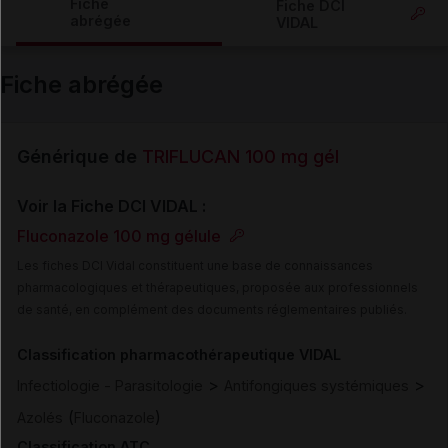
Fiche
Fiche DCI
abrégée
VIDAL
Email
Fiche abrégée
Générique de
TRIFLUCAN 100 mg gél
Voir la Fiche DCI VIDAL :
Fluconazole 100 mg gélule
Les fiches DCI Vidal constituent une base de connaissances
pharmacologiques et thérapeutiques, proposée aux professionnels
de santé, en complément des documents réglementaires publiés.
Classification pharmacothérapeutique VIDAL
>
>
Infectiologie - Parasitologie
Antifongiques systémiques
(
)
Azolés
Fluconazole
Classification ATC