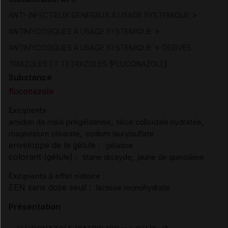
>
ANTI-INFECTIEUX GENERAUX A USAGE SYSTEMIQUE
>
ANTIMYCOSIQUES A USAGE SYSTEMIQUE
>
ANTIMYCOSIQUES A USAGE SYSTEMIQUE
DERIVES
(
)
TRIAZOLES ET TETRAZOLES
FLUCONAZOLE
Substance
fluconazole
Excipients
,
,
amidon de maïs prégélatinisé
silice colloïdale hydratée
,
magnésium stéarate
sodium laurylsulfate
enveloppe de la gélule :
gélatine
colorant (gélule) :
,
titane dioxyde
jaune de quinoléine
Excipients à effet notoire :
EEN sans dose seuil :
lactose monohydrate
Présentation