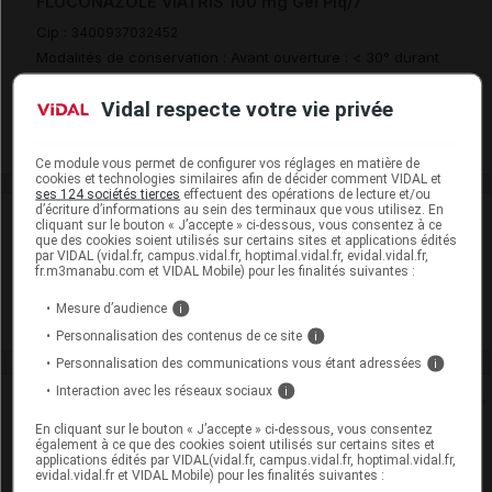
FLUCONAZOLE VIATRIS 100 mg Gél Plq/7
Cip :
3400937032452
Modalités de conservation : Avant ouverture : < 30° durant
24 mois
Vidal respecte votre vie privée
Commercialisé
Ce module vous permet de configurer vos réglages en matière de
cookies et technologies similaires afin de décider comment VIDAL et
ses 124 sociétés tierces
effectuent des opérations de lecture et/ou
d’écriture d’informations au sein des terminaux que vous utilisez. En
Laboratoire
cliquant sur le bouton « J’accepte » ci-dessous, vous consentez à ce
que des cookies soient utilisés sur certains sites et applications édités
par VIDAL (vidal.fr, campus.vidal.fr, hoptimal.vidal.fr, evidal.vidal.fr,
fr.m3manabu.com et VIDAL Mobile) pour les finalités suivantes :
Viatris Santé
Mesure d’audience
i
Voir la fiche laboratoire
Personnalisation des contenus de ce site
i
Personnalisation des communications vous étant adressées
i
Interaction avec les réseaux sociaux
i
Rein
En cliquant sur le bouton « J’accepte » ci-dessous, vous consentez
également à ce que des cookies soient utilisés sur certains sites et
Adaptation de posologie
applications édités par VIDAL(vidal.fr, campus.vidal.fr, hoptimal.vidal.fr,
evidal.vidal.fr et VIDAL Mobile) pour les finalités suivantes :