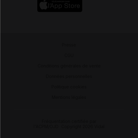
Presse
-
CGU
-
Conditions générales de vente
-
Données personnelles
-
Politique cookies
-
Mentions légales
Fréquentation certifiée par
l'ACPM/OJD
|
Copyright 2026 Vidal