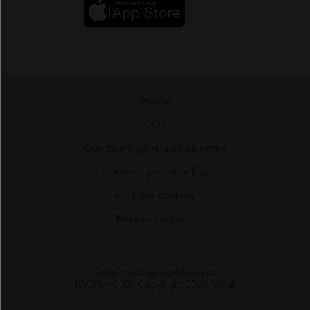
Presse
-
CGU
-
Conditions générales de vente
-
Données personnelles
-
Politique cookies
-
Mentions légales
Fréquentation certifiée par
l'ACPM/OJD
|
Copyright 2026 Vidal