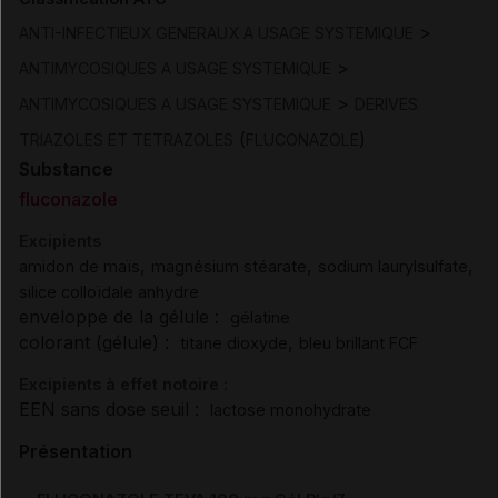
>
ANTI-INFECTIEUX GENERAUX A USAGE SYSTEMIQUE
>
ANTIMYCOSIQUES A USAGE SYSTEMIQUE
>
ANTIMYCOSIQUES A USAGE SYSTEMIQUE
DERIVES
(
)
TRIAZOLES ET TETRAZOLES
FLUCONAZOLE
Substance
fluconazole
Excipients
,
,
,
amidon de maïs
magnésium stéarate
sodium laurylsulfate
silice colloïdale anhydre
enveloppe de la gélule :
gélatine
colorant (gélule) :
,
titane dioxyde
bleu brillant FCF
Excipients à effet notoire :
EEN sans dose seuil :
lactose monohydrate
Présentation