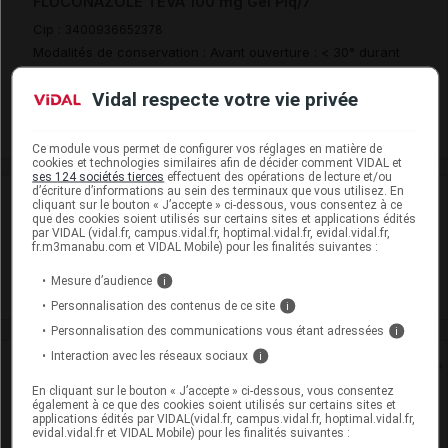
FLUCONAZOLE TEVA 100 mg Gél Plq/7
Cip :
3400936652378
Modalités de conservation : Avant ouverture : < 30° durant
36 mois
Vidal respecte votre vie privée
Commercialisé
Ce module vous permet de configurer vos réglages en matière de
cookies et technologies similaires afin de décider comment VIDAL et
ses 124 sociétés tierces
effectuent des opérations de lecture et/ou
d’écriture d’informations au sein des terminaux que vous utilisez. En
Laboratoire
cliquant sur le bouton « J’accepte » ci-dessous, vous consentez à ce
que des cookies soient utilisés sur certains sites et applications édités
par VIDAL (vidal.fr, campus.vidal.fr, hoptimal.vidal.fr, evidal.vidal.fr,
fr.m3manabu.com et VIDAL Mobile) pour les finalités suivantes :
Teva Santé
Mesure d’audience
i
Voir la fiche laboratoire
Personnalisation des contenus de ce site
i
Personnalisation des communications vous étant adressées
i
Interaction avec les réseaux sociaux
i
Rein
En cliquant sur le bouton « J’accepte » ci-dessous, vous consentez
également à ce que des cookies soient utilisés sur certains sites et
Adaptation de posologie
applications édités par VIDAL(vidal.fr, campus.vidal.fr, hoptimal.vidal.fr,
evidal.vidal.fr et VIDAL Mobile) pour les finalités suivantes :