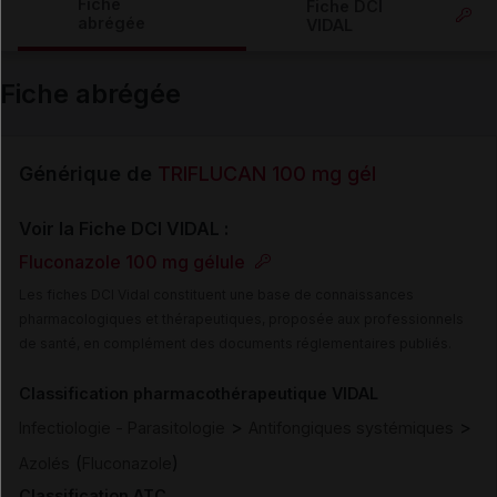
Fiche
Fiche DCI
abrégée
VIDAL
Email
Fiche abrégée
Générique de
TRIFLUCAN 100 mg gél
Voir la Fiche DCI VIDAL :
Fluconazole 100 mg gélule
Les fiches DCI Vidal constituent une base de connaissances
pharmacologiques et thérapeutiques, proposée aux professionnels
de santé, en complément des documents réglementaires publiés.
Classification pharmacothérapeutique VIDAL
>
>
Infectiologie - Parasitologie
Antifongiques systémiques
(
)
Azolés
Fluconazole
Classification ATC