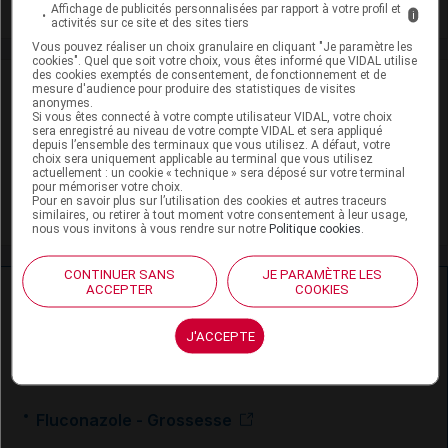
Toxicité rénale
Affichage de publicités personnalisées par rapport à votre profil et
i
activités sur ce site et des sites tiers
Vous pouvez réaliser un choix granulaire en cliquant "Je paramètre les
cookies". Quel que soit votre choix, vous êtes informé que VIDAL utilise
des cookies exemptés de consentement, de fonctionnement et de
VIDAL Recos
mesure d'audience pour produire des statistiques de visites
anonymes.
Si vous êtes connecté à votre compte utilisateur VIDAL, votre choix
Infections génitales de la femme
sera enregistré au niveau de votre compte VIDAL et sera appliqué
depuis l’ensemble des terminaux que vous utilisez. A défaut, votre
choix sera uniquement applicable au terminal que vous utilisez
Mycoses cutanéomuqueuses
actuellement : un cookie « technique » sera déposé sur votre terminal
pour mémoriser votre choix.
Pour en savoir plus sur l’utilisation des cookies et autres traceurs
VIH (infection par le)
similaires, ou retirer à tout moment votre consentement à leur usage,
nous vous invitons à vous rendre sur notre
Politique cookies
.
CONTINUER SANS
JE PARAMÈTRE LES
ACCEPTER
COOKIES
Ressources externes complémentaires
En savoir plus le site du CRAT
:
J'ACCEPTE
Fluconazole - Allaitement
Fluconazole - Grossesse