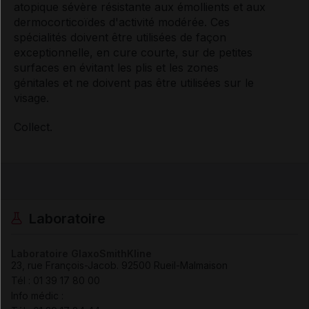
atopique sévère résistante aux émollients et aux
dermocorticoïdes d'activité modérée. Ces
spécialités doivent être utilisées de façon
exceptionnelle, en cure courte, sur de petites
surfaces en évitant les plis et les zones
génitales et ne doivent pas être utilisées sur le
visage.
Collect.
Laboratoire
Laboratoire GlaxoSmithKline
23, rue François-Jacob
.
92500
Rueil-Malmaison
Tél
:
01 39 17 80 00
Info médic :