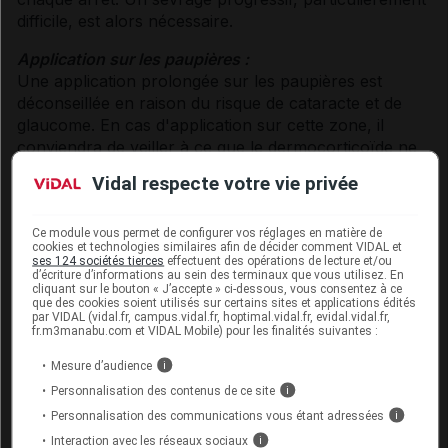
difficile, est alors nécessaire.
Application sur les paupières :
Une application prolongée sur les paupières est
déconseillée en raison du risque de cataracte et de
glaucome. En cas d'application sur cette zone, il
conviendra de veiller à ce que le dermocorticoïde ne
pénètre pas dans l'œil.
Vidal respecte votre vie privée
Infection concomitante :
Un traitement antimicrobien approprié devra être
Ce module vous permet de configurer vos réglages en matière de
cookies et technologies similaires afin de décider comment VIDAL et
utilisé chaque fois que les lésions inflammatoires
ses 124 sociétés tierces
effectuent des opérations de lecture et/ou
traitées s'infectent. Une propagation de l'infection
d’écriture d’informations au sein des terminaux que vous utilisez. En
cliquant sur le bouton « J’accepte » ci-dessous, vous consentez à ce
impose l'interruption de la corticothérapie locale et
que des cookies soient utilisés sur certains sites et applications édités
l'administration d'un traitement antimicrobien adapté.
par VIDAL (vidal.fr, campus.vidal.fr, hoptimal.vidal.fr, evidal.vidal.fr,
fr.m3manabu.com et VIDAL Mobile) pour les finalités suivantes :
Ulcères chroniques de jambe :
Mesure d’audience
i
Les corticoïdes locaux sont parfois utilisés en
Personnalisation des contenus de ce site
i
traitement des dermatites entourant les ulcères
Personnalisation des communications vous étant adressées
i
chroniques de jambe. Cet usage peut être associé à
Interaction avec les réseaux sociaux
une augmentation des réactions d'hypersensibilité
i