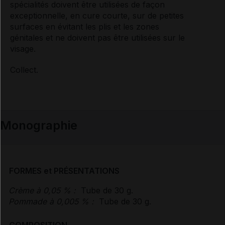
spécialités doivent être utilisées de façon
exceptionnelle, en cure courte, sur de petites
surfaces en évitant les plis et les zones
génitales et ne doivent pas être utilisées sur le
visage.
Collect.
Monographie
FORMES et PRÉSENTATIONS
Crème à 0,05 % :
Tube de 30 g.
Pommade à 0,005 % :
Tube de 30 g.
COMPOSITION