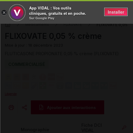
App VIDAL : Vos outils
Installer
×
cliniques, gratuits et en poche.
Sur Google Play
FLIXOVATE 0,05 %
Médicaments
FLIXOVATE
FLIXOVATE 0,05 % crème
Mise à jour : 18 décembre 2023
FLUTICASONE PROPIONATE 0,05 % crème (FLIXOVATE)
COMMERCIALISÉ
Légende
Ajouter aux interactions
Copier l'url
Fiche DCI
Monographie
VIDAL