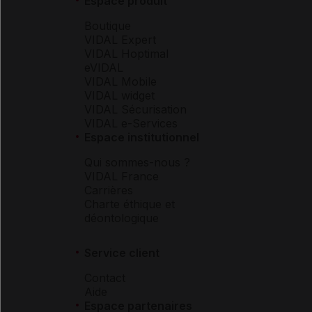
Espace produit
Boutique
VIDAL Expert
VIDAL Hoptimal
eVIDAL
VIDAL Mobile
VIDAL widget
VIDAL Sécurisation
VIDAL e-Services
Espace institutionnel
Qui sommes-nous ?
VIDAL France
Carrières
Charte éthique et
déontologique
Service client
Contact
Aide
Espace partenaires