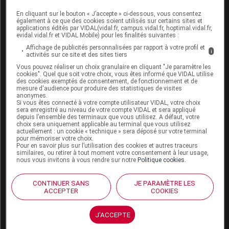
locale et du risque d'infection locale.
En cliquant sur le bouton « J’accepte » ci-dessous, vous consentez
également à ce que des cookies soient utilisés sur certains sites et
Risque d'inflammabilité :
applications édités par VIDAL(vidal.fr, campus.vidal.fr, hoptimal.vidal.fr,
evidal.vidal.fr et VIDAL Mobile) pour les finalités suivantes :
Flixovate contient de la paraffine. Informez vos
Affichage de publicités personnalisées par rapport à votre profil et
patients de ne pas fumer ni de s'approcher de
i
activités sur ce site et des sites tiers
flammes nues en raison du risque de brûlures graves.
Vous pouvez réaliser un choix granulaire en cliquant "Je paramètre les
Les tissus (vêtements, literie, pansements, etc.) qui ont
cookies". Quel que soit votre choix, vous êtes informé que VIDAL utilise
des cookies exemptés de consentement, de fonctionnement et de
été en contact avec ce produit brûlent plus facilement
mesure d'audience pour produire des statistiques de visites
et peuvent constituer un risque d'incendie. Le lavage
anonymes.
Si vous êtes connecté à votre compte utilisateur VIDAL, votre choix
des vêtements et de la literie peut réduire
sera enregistré au niveau de votre compte VIDAL et sera appliqué
l'accumulation de produit, mais ne peut pas l'éliminer
depuis l’ensemble des terminaux que vous utilisez. A défaut, votre
choix sera uniquement applicable au terminal que vous utilisez
totalement.
actuellement : un cookie « technique » sera déposé sur votre terminal
pour mémoriser votre choix.
Pour en savoir plus sur l’utilisation des cookies et autres traceurs
Si une intolérance locale apparaît, le traitement doit
similaires, ou retirer à tout moment votre consentement à leur usage,
être interrompu et la cause doit en être recherchée.
nous vous invitons à vous rendre sur notre
Politique cookies
.
Éviter tout contact avec les yeux et les muqueuses.
CONTINUER SANS
JE PARAMÈTRE LES
ACCEPTER
COOKIES
Troubles visuels :
Des troubles visuels peuvent apparaître lors d'une
J'ACCEPTE
corticothérapie par voie systémique ou locale. En cas