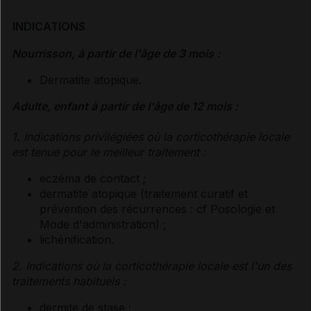
INDICATIONS
Nourrisson, à partir de l'âge de 3 mois :
Dermatite atopique.
Adulte, enfant à partir de l'âge de 12 mois :
1. Indications privilégiées où la corticothérapie locale
est tenue pour le meilleur traitement :
eczéma de contact ;
dermatite atopique (traitement curatif et
prévention des récurrences :
cf Posologie et
Mode d'administration
) ;
lichénification.
2. Indications où la corticothérapie locale est l'un des
traitements habituels :
dermite de stase ;