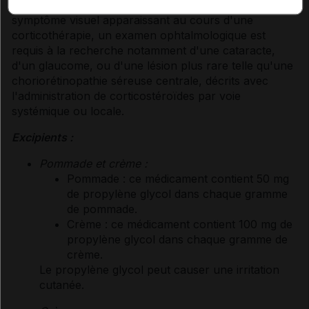
de vision floue ou d'apparition de tout autre
symptôme visuel apparaissant au cours d'une
corticothérapie, un examen ophtalmologique est
requis à la recherche notamment d'une cataracte,
d'un glaucome, ou d'une lésion plus rare telle qu'une
choriorétinopathie séreuse centrale, décrits avec
l'administration de corticostéroïdes par voie
systémique ou locale.
Excipients :
Pommade et crème :
Pommade : ce médicament contient 50 mg
de propylène glycol dans chaque gramme
de pommade.
Crème : ce médicament contient 100 mg de
propylène glycol dans chaque gramme de
crème.
Le propylène glycol peut causer une irritation
cutanée.