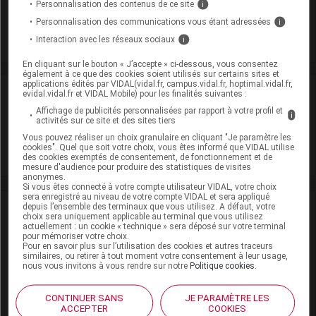
Après ouverture : < 25° durant 3 mois
Personnalisation des contenus de ce site
i
Personnalisation des communications vous étant adressées
i
Commercialisé
Interaction avec les réseaux sociaux
i
En cliquant sur le bouton « J’accepte » ci-dessous, vous consentez
également à ce que des cookies soient utilisés sur certains sites et
applications édités par VIDAL(vidal.fr, campus.vidal.fr, hoptimal.vidal.fr,
Laboratoire
evidal.vidal.fr et VIDAL Mobile) pour les finalités suivantes :
Affichage de publicités personnalisées par rapport à votre profil et
i
activités sur ce site et des sites tiers
IBSA Pharma SAS
Vous pouvez réaliser un choix granulaire en cliquant "Je paramètre les
cookies". Quel que soit votre choix, vous êtes informé que VIDAL utilise
Voir la fiche laboratoire
des cookies exemptés de consentement, de fonctionnement et de
mesure d'audience pour produire des statistiques de visites
anonymes.
Si vous êtes connecté à votre compte utilisateur VIDAL, votre choix
sera enregistré au niveau de votre compte VIDAL et sera appliqué
depuis l’ensemble des terminaux que vous utilisez. A défaut, votre
VIDAL Recos
choix sera uniquement applicable au terminal que vous utilisez
actuellement : un cookie « technique » sera déposé sur votre terminal
pour mémoriser votre choix.
AINS (traitement par)
Pour en savoir plus sur l’utilisation des cookies et autres traceurs
similaires, ou retirer à tout moment votre consentement à leur usage,
nous vous invitons à vous rendre sur notre
Politique cookies
.
Douleur de l'adulte
Entorse de cheville
CONTINUER SANS
JE PARAMÈTRE LES
ACCEPTER
COOKIES