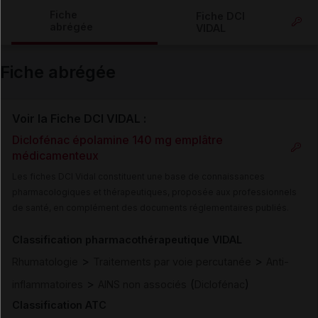
Copier l'url
Fiche
Fiche DCI
abrégée
VIDAL
Email
Fiche abrégée
Voir la Fiche DCI VIDAL :
Diclofénac épolamine 140 mg emplâtre
médicamenteux
Les fiches DCI Vidal constituent une base de connaissances
pharmacologiques et thérapeutiques, proposée aux professionnels
de santé, en complément des documents réglementaires publiés.
Classification pharmacothérapeutique VIDAL
>
>
Rhumatologie
Traitements par voie percutanée
Anti-
>
(
)
inflammatoires
AINS non associés
Diclofénac
Classification ATC