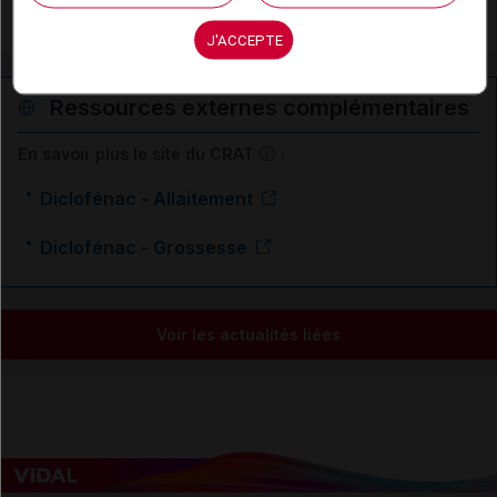
Gonarthrose, coxarthrose
J'ACCEPTE
Ressources externes complémentaires
En savoir plus le site du CRAT
:
Diclofénac - Allaitement
Diclofénac - Grossesse
Voir les actualités liées