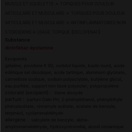
>
MUSCLE ET SQUELETTE
TOPIQUES POUR DOULEUR
>
ARTICULAIRE ET MUSCULAIRE
TOPIQUES POUR DOULEUR
>
ARTICULAIRE ET MUSCULAIRE
ANTIINFLAMMATOIRES NON
(
)
STEROIDIENS A USAGE TOPIQUE
DICLOFENAC
Substance
diclofénac épolamine
Excipients
,
,
,
,
gélatine
povidone K 90
sorbitol liquide
kaolin lourd
acide
,
,
,
édétique sel disodique
acide tartrique
aluminium glycinate
,
,
,
carmellose sodique
sodium polyacrylate
butylène glycol
,
,
eau purifiée
support non tissé polyester
polypropylène
colorant (excipient) :
titane dioxyde
parfum :
,
,
parfum Dalin PH
2-phényléthanol
phényléthyle
,
,
,
phénylacétate
cinnamyle acétate
acétate de benzyle
,
terpinéol
cyclamenaldéhyde
allergène :
,
salicylate de benzyle
alpha-
,
,
amylcinnamaldéhyde
hydroxycitronellal
alcool cinnamique