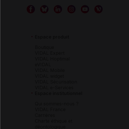
Espace produit
Boutique
VIDAL Expert
VIDAL Hoptimal
eVIDAL
VIDAL Mobile
VIDAL widget
VIDAL Sécurisation
VIDAL e-Services
Espace institutionnel
Qui sommes-nous ?
VIDAL France
Carrières
Charte éthique et
déontologique